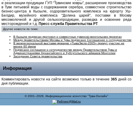
и реализации продукции ГУП "Тувинские ковры", расширение производства
в Туве питьевой воды с содержанием серебра, совместное строительство
бизнес-центра в Кызыле, оздоровительного комплекса на курорту Уш-
Белдир, музейного комплекса "Долина царей", поставки в Москву
мясомолочной и другой сельхозпродукции, разведка и освоение ряда
месторождений и т.д.
Пресс-служба Правительства РТ
Другие новости по теме:
В Кызыле подписан протокол о совместных тувинско-монгольских проектах
Между правительствами Москвы и Тувы подписано Соглашение о сотрудничестве
В межрегиональной выставке-ярмарке «ТываЭкспо-2005» примут участие не
менее 60 фирм
Подписано соглашени о сотрудничестве между Правительством Тувы и
Администрациями Архангайского и Хубсугольского аймаков Монголии
Заседание Совета правительства
Информация
Комментировать новости на сайте возможно только в течение
365
дней со
дня публикации.
© 2001–2026, Информационное агентство "Тува-Онлайн"