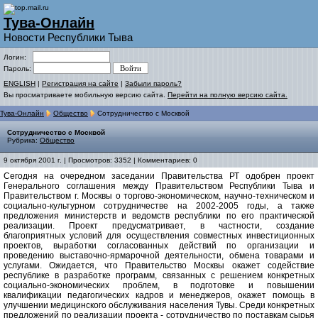
Тува-Онлайн
Новости Республики Тыва
Логин:
Пароль:
ENGLISH
|
Регистрация на сайте
|
Забыли пароль?
Вы просматриваете мобильную версию сайта.
Перейти на полную версию сайта.
Тува-Онлайн
Общество
Сотрудничество с Москвой
Сотрудничество с Москвой
Рубрика:
Общество
9 октября 2001 г. | Просмотров: 3352 | Комментариев: 0
Сегодня на очередном заседании Правительства РТ одобрен проект
Генерального соглашения между Правительством Республики Тыва и
Правительством г. Москвы о торгово-экономическом, научно-техническом и
социально-культурном сотрудничестве на 2002-2005 годы, а также
предложения министерств и ведомств республики по его практической
реализации. Проект предусматривает, в частности, создание
благоприятных условий для осуществления совместных инвестиционных
проектов, выработки согласованных действий по организации и
проведению выставочно-ярмарочной деятельности, обмена товарами и
услугами. Ожидается, что Правительство Москвы окажет содействие
республике в разработке программ, связанных с решением конкретных
социально-экономических проблем, в подготовке и повышении
квалификации педагогических кадров и менеджеров, окажет помощь в
улучшении медицинского обслуживания населения Тувы. Среди конкретных
предложений по реализации проекта - сотрудничество по поставкам сырья