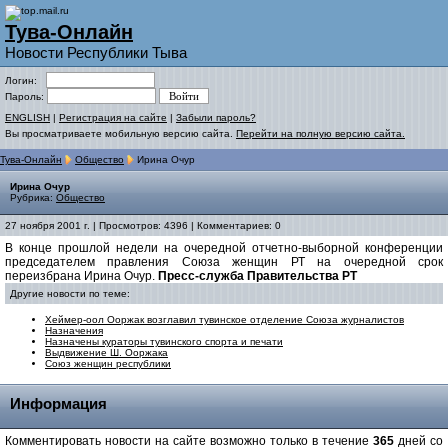
Тува-Онлайн
Новости Республики Тыва
Логин:
Пароль:
ENGLISH
|
Регистрация на сайте
|
Забыли пароль?
Вы просматриваете мобильную версию сайта.
Перейти на полную версию сайта.
Тува-Онлайн
Общество
Ирина Очур
Ирина Очур
Рубрика:
Общество
27 ноября 2001 г. | Просмотров: 4396 | Комментариев: 0
В конце прошлой недели на очередной отчетно-выборной конференции
председателем правления Союза женщин РТ на очередной срок
переизбрана Ирина Очур.
Пресс-служба Правительства РТ
Другие новости по теме:
Хеймер-оол Ооржак возглавил тувинское отделение Союза журналистов
Назначения
Назначены кураторы тувинского спорта и печати
Выдвижение Ш. Ооржака
Союз женщин республики
Информация
Комментировать новости на сайте возможно только в течение
365
дней со