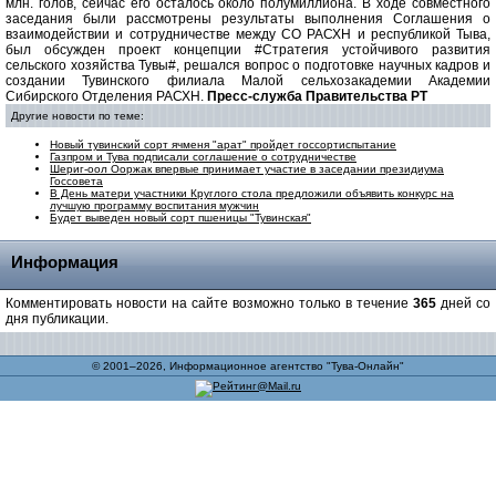
млн. голов, сейчас его осталось около полумиллиона. В ходе совместного
заседания были рассмотрены результаты выполнения Соглашения о
взаимодействии и сотрудничестве между СО РАСХН и республикой Тыва,
был обсужден проект концепции #Стратегия устойчивого развития
сельского хозяйства Тувы#, решался вопрос о подготовке научных кадров и
создании Тувинского филиала Малой сельхозакадемии Академии
Сибирского Отделения РАСХН.
Пресс-служба Правительства РТ
Другие новости по теме:
Новый тувинский сорт ячменя "арат" пройдет госсортиспытание
Газпром и Тува подписали соглашение о сотрудничестве
Шериг-оол Ооржак впервые принимает участие в заседании президиума
Госсовета
В День матери участники Круглого стола предложили объявить конкурс на
лучшую программу воспитания мужчин
Будет выведен новый сорт пшеницы "Тувинская"
Информация
Комментировать новости на сайте возможно только в течение
365
дней со
дня публикации.
© 2001–2026, Информационное агентство "Тува-Онлайн"