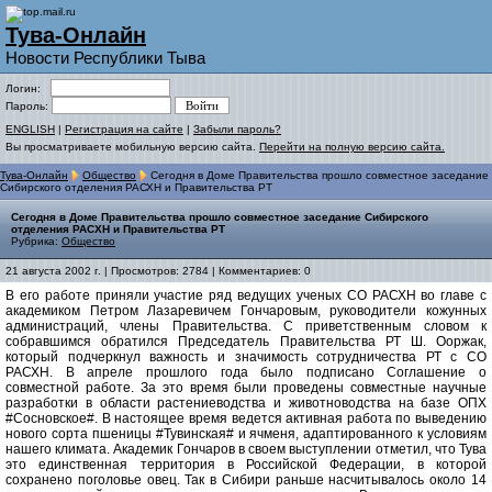
Тува-Онлайн
Новости Республики Тыва
Логин:
Пароль:
ENGLISH
|
Регистрация на сайте
|
Забыли пароль?
Вы просматриваете мобильную версию сайта.
Перейти на полную версию сайта.
Тува-Онлайн
Общество
Сегодня в Доме Правительства прошло совместное заседание
Сибирского отделения РАСХН и Правительства РТ
Сегодня в Доме Правительства прошло совместное заседание Сибирского
отделения РАСХН и Правительства РТ
Рубрика:
Общество
21 августа 2002 г. | Просмотров: 2784 | Комментариев: 0
В его работе приняли участие ряд ведущих ученых СО РАСХН во главе с
академиком Петром Лазаревичем Гончаровым, руководители кожунных
администраций, члены Правительства. С приветственным словом к
собравшимся обратился Председатель Правительства РТ Ш. Ооржак,
который подчеркнул важность и значимость сотрудничества РТ с СО
РАСХН. В апреле прошлого года было подписано Соглашение о
совместной работе. За это время были проведены совместные научные
разработки в области растениеводства и животноводства на базе ОПХ
#Сосновское#. В настоящее время ведется активная работа по выведению
нового сорта пшеницы #Тувинская# и ячменя, адаптированного к условиям
нашего климата. Академик Гончаров в своем выступлении отметил, что Тува
это единственная территория в Российской Федерации, в которой
сохранено поголовье овец. Так в Сибири раньше насчитывалось около 14