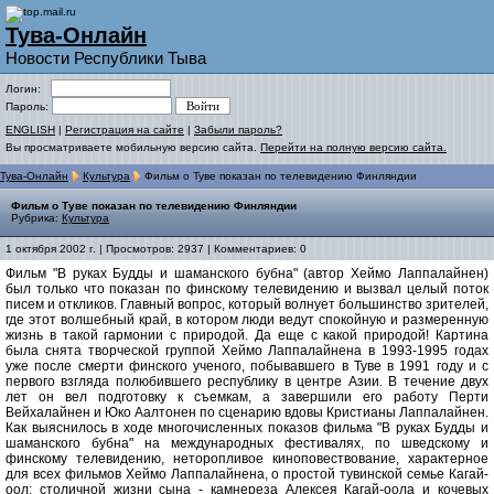
Тува-Онлайн
Новости Республики Тыва
Логин:
Пароль:
ENGLISH
|
Регистрация на сайте
|
Забыли пароль?
Вы просматриваете мобильную версию сайта.
Перейти на полную версию сайта.
Тува-Онлайн
Культура
Фильм о Туве показан по телевидению Финляндии
Фильм о Туве показан по телевидению Финляндии
Рубрика:
Культура
1 октября 2002 г. | Просмотров: 2937 | Комментариев: 0
Фильм "В руках Будды и шаманского бубна" (автор Хеймо Лаппалайнен)
был только что показан по финскому телевидению и вызвал целый поток
писем и откликов. Главный вопрос, который волнует большинство зрителей,
где этот волшебный край, в котором люди ведут спокойную и размеренную
жизнь в такой гармонии с природой. Да еще с какой природой! Картина
была снята творческой группой Хеймо Лаппалайнена в 1993-1995 годах
уже после смерти финского ученого, побывавшего в Туве в 1991 году и с
первого взгляда полюбившего республику в центре Азии. В течение двух
лет он вел подготовку к съемкам, а завершили его работу Перти
Вейхалайнен и Юко Аалтонен по сценарию вдовы Кристианы Лаппалайнен.
Как выяснилось в ходе многочисленных показов фильма "В руках Будды и
шаманского бубна" на международных фестивалях, по шведскому и
финскому телевидению, неторопливое киноповествование, характерное
для всех фильмов Хеймо Лаппалайнена, о простой тувинской семье Кагай-
оол: столичной жизни сына - камнереза Алексея Кагай-оола и кочевых