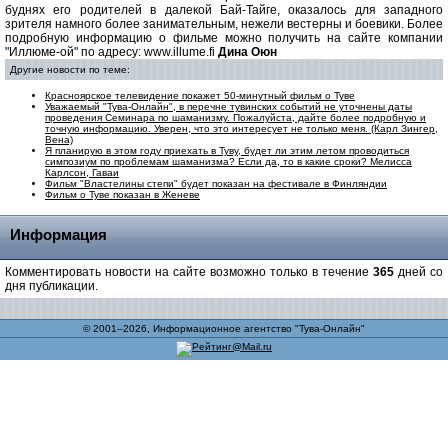
буднях его родителей в далекой Бай-Тайге, оказалось для западного
зрителя намного более занимательным, нежели вестерны и боевики. Более
подробную информацию о фильме можно получить на сайте компании
"Иллюме-ой" по адресу: www.illume.fi
Дина Оюн
Другие новости по теме:
Красноярское телевидение покажет 50-минутный фильм о Туве
Уважаемый "Тува-Онлайн", в перечне тувинских событий не уточнены даты
проведения Семинара по шаманизму. Пожалуйста, дайте более подробную и
точную информацию. Уверен, что это интересует не только меня. (Карл Зингер,
Вена)
Я планирую в этом году приехать в Туву, будет ли этим летом проводиться
симпозиум по проблемам шаманизма? Если да, то в какие сроки? Мелисса
Карлсон, Гаваи
Фильм "Властелины степи" будет показан на фестивале в Финляндии
Фильм о Туве показан в Женеве
Информация
Комментировать новости на сайте возможно только в течение
365
дней со
дня публикации.
© 2001–2026, Информационное агентство "Тува-Онлайн"