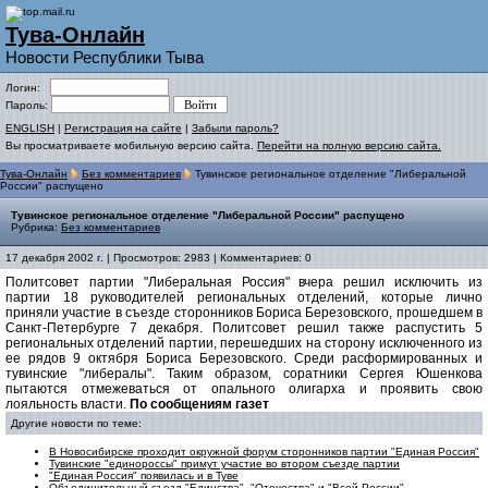
Тува-Онлайн
Новости Республики Тыва
Логин:
Пароль:
ENGLISH
|
Регистрация на сайте
|
Забыли пароль?
Вы просматриваете мобильную версию сайта.
Перейти на полную версию сайта.
Тува-Онлайн
Без комментариев
Тувинское региональное отделение "Либеральной
России" распущено
Тувинское региональное отделение "Либеральной России" распущено
Рубрика:
Без комментариев
17 декабря 2002 г. | Просмотров: 2983 | Комментариев: 0
Политсовет партии "Либеральная Россия" вчера решил исключить из
партии 18 руководителей региональных отделений, которые лично
приняли участие в съезде сторонников Бориса Березовского, прошедшем в
Санкт-Петербурге 7 декабря. Политсовет решил также распустить 5
региональных отделений партии, перешедших на сторону исключенного из
ее рядов 9 октября Бориса Березовского. Среди расформированных и
тувинские "либералы". Таким образом, соратники Сергея Юшенкова
пытаются отмежеваться от опального олигарха и проявить свою
лояльность власти.
По сообщениям газет
Другие новости по теме:
В Новосибирске проходит окружной форум сторонников партии "Единая Россия"
Тувинские "единороссы" примут участие во втором съезде партии
"Единая Россия" появилась и в Туве
Объединительный съезд "Единства", "Отечества" и "Всей России"