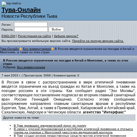
Тува-Онлайн
Новости Республики Тыва
Логин:
Пароль:
ENGLISH
|
Регистрация на сайте
|
Забыли пароль?
Вы просматриваете мобильную версию сайта.
Перейти на полную версию сайта.
Тува-Онлайн
Без комментариев
В России вводятся ограничения на поездки в Китай и
Монголию, а также из этих стран
В России вводятся ограничения на поездки в Китай и Монголию, а также из этих
стран
Рубрика:
Без комментариев
7 мая 2003 г. | Просмотров: 3068 | Комментариев: 0
В России в связи с распространением в мире атипичной пневмонии
вводятся ограничения на въезд граждан из Китая и Монголии, а также на
поездки россиян в эти страны. Как сообщает радио "Эхо Москвы",
соответствующее постановление подписал во вторник главный санитарный
врач России Геннадий Онищенко. Согласно этому сообщению,
распоряжение направлено главным санитарным врачам в республики
Бурятия, Тува, Алтай, а также в Приморский, Хабаровский и Алтайский край,
Сахалинскую, Амурскую и Читинскую области.
агентство "Интерфакс"
Другие новости по теме:
В Туве превышен эпидемический порог по гриппу
В связи с угрозой проникновения в республику атипичной пневмонии и птичьего
гриппа на границе с Монголией ужесточен медицинский контроль
В Туве создан резерв лекарственных средств против атипичной пневмонии