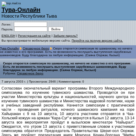
Тува-Онлайн
Новости Республики Тыва
Логин:
Пароль:
ENGLISH
|
Регистрация на сайте
|
Забыли пароль?
Вы просматриваете мобильную версию сайта.
Перейти на полную версию сайта.
Тува-Онлайн
Справочное бюро
Скоро откроется симпозиум по шаманизму, но ничего
не известно о его программе. Есть ли возможность послушать выступления зарубежных
шамановедов. Буду благодарна за любую информацию. (Саяна Ооржак, Кызыл)
Скоро откроется симпозиум по шаманизму, но ничего не известно о его программе.
Есть ли возможность послушать выступления зарубежных шамановедов. Буду
благодарна за любую информацию. (Саяна Ооржак, Кызыл)
Рубрика:
Справочное бюро
7 августа 2003 г. | Просмотров: 2946 | Комментариев: 0
Cогласован окончательный вариант программы Второго Международного
симпозиума по изучению тувинского шаманства. Проводится он при
участии Министерства культуры и национальностей, научного центра по
изучению тувинского шаманства и Министерства кадровой политики, науки
и учебных заведений республики. Начнется симпозиум с практической
части - проведения ритуалов, ночного шаманского камлания на горе
Хайыракан с 9 на 10 августа, 10 августа участники отправятся в Чаа-
Хольский кожуун на аржаан "Кара-Суг" и вернутся в Кызыл 12 августа. 13-14
августа все мероприятия пройдут в кызылском кинотеатре "Найырал".
Ожидается, что утром 13 августа с приветственным словом к участникам
симпозиума обратится Председатель Правительства Шериг-оол Ооржак.
Здесь же пройдет презентация книги Монгуша Кенин-Лопсана "Мифы