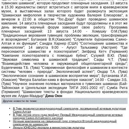
тувинских шаманов", которую продолжат пленарные заседания. 13 августа
в 15.30 журналисты смогут встретиться с автором книги в краеведческом
музее, в выставочных залах которого будет развернута экспозиция
"Шаманская мифология в творчестве художника Валерия Елизарова", а
вечером в 22.00 в обществе "Тос-Дээр" будет проведено шаманское
камлание. 14 августа пленарные заседания будут продолжены и в этот же
день вечером научный форум завершит свою работу. Программа
пленарных заседаний: 13 августа 14.00 - Хомушку О.М.(Тува)
"Традиционные верования тувинцев: проблемы эволюции, трансформация
и возрождение"; Бутанаев В.Я.(Хакасия) "Служители бурханизма Саяно-
Алтая и их функции"; Сандра Харнер (США) "Соотношение шаманства и
иммунологии"; 14 августа 9.00 - Аугуст Тальхамер (Австрия) "Где
пересекаются шаманство и психотерапия"; Зигфрид Кетч (Германия)
"Камлание психотерапевта с помощью бубна"; Сузукей В.Ю. (Тува)
"Звуковая символика в шаманской традиции"; Сагды Ч.Т. (Тува)
"Взаимодействие человека и окружающей общепланетарной среды";
Будегечиева Т.Б. (Тува) "Современная философия и шаманизм в контексте
системы "человек - природа". Экологический аспект"; Ондар Т.А. (Тува)
"Экологическое сознание в шаманском восприятии мира"; Бутанаева И.И.
(Хакасия) "Фигура Балабан-хама в фольклоре хакасов"; 14.00 - Самдан З.Б.
(Тува) "Научное значение полевых материалов о тувинских шаманах (Бай-
Тайгинская и Ценгельская экспедиции ТИГИ 2001-2002 гг)"; Сумба Рита
(Германия) "Шаманские тексты в фондах Национального краеведческого
музея им. Алдан-Маадыр"
Дина Оюн
Другие новости по теме:
В Туве проводится международный симпозиум, посвященный кочевым культурам
Саяно-Алтая
В Туве летом этого года пройдет Первый Международный симпозиум кочевых
народов Саяно-Алтайского нагорья
Ночным камланием на священной горе открылся Второй международный
симпозиум по шаманству
Деньги ЮНЕСКО пропали в министерстве культуры