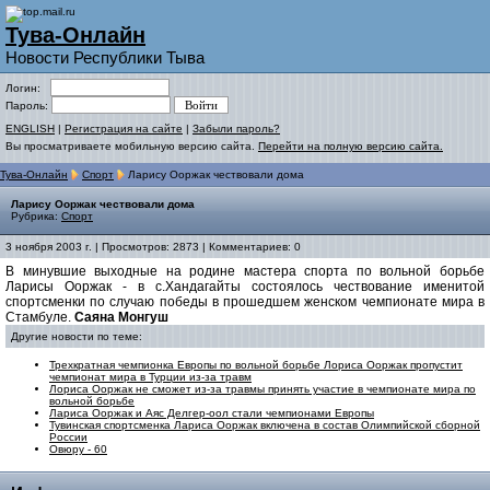
Тува-Онлайн
Новости Республики Тыва
Логин:
Пароль:
ENGLISH
|
Регистрация на сайте
|
Забыли пароль?
Вы просматриваете мобильную версию сайта.
Перейти на полную версию сайта.
Тува-Онлайн
Спорт
Ларису Ооржак чествовали дома
Ларису Ооржак чествовали дома
Рубрика:
Спорт
3 ноября 2003 г. | Просмотров: 2873 | Комментариев: 0
В минувшие выходные на родине мастера спорта по вольной борьбе
Ларисы Ооржак - в с.Хандагайты состоялось чествование именитой
спортсменки по случаю победы в прошедшем женском чемпионате мира в
Стамбуле.
Саяна Монгуш
Другие новости по теме:
Трехкратная чемпионка Европы по вольной борьбе Лориса Ооржак пропустит
чемпионат мира в Турции из-за травм
Лориса Ооржак не сможет из-за травмы принять участие в чемпионате мира по
вольной борьбе
Лариса Ооржак и Аяс Делгер-оол стали чемпионами Европы
Тувинская спортсменка Лариса Ооржак включена в состав Олимпийской сборной
России
Овюру - 60