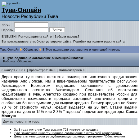
Тува-Онлайн
Новости Республики Тыва
Логин:
Пароль:
ENGLISH
|
Регистрация на сайте
|
Забыли пароль?
Вы просматриваете мобильную версию сайта.
Перейти на полную версию сайта.
Тува-Онлайн
Общество
В Туве подписано соглашение о жилищной ипотеке
В Туве подписано соглашение о жилищной ипотеке
Рубрика:
Общество
3 ноября 2003 г. | Просмотров: 3400 | Комментариев: 0
Директором тувинского агентства жилищного ипотечного кредитования
назначен Аяс Лопсан. Им и вице-премьером правительства республики
Александром Брокертом подписано соглашение с директором
Федерального агентства Александром Семеняка об ипотечном
кредитовании в Туве. Агентство создано при правительстве России для
обеспечения возможности продажи закладной ипотечного кредита и
снабжения банков суммами для выдачи кредита. Размер кредита не более
70 % от стоимости жилья, кредит выдается на 20 лет. Ставка выдачи
кредита на уровне 15% или 2-3% " годовых" подсчитали кредиторы.
Саяна
Монгуш
Другие новости по теме:
За 3 года жителям Тувы выдано 723 ипотечных кредита
Тува заключила инвестиционное соглашение с китайской корпорацией
Депутаты утвердили республиканскую целевую программу "Обеспечение