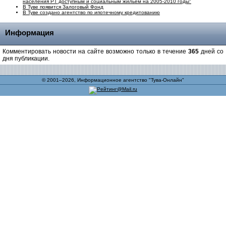
населения РТ доступным и социальным жильем на 2005-2010 годы"
В Туве появится Залоговый Фонд
В Туве создано агентство по ипотечному кредитованию
Информация
Комментировать новости на сайте возможно только в течение
365
дней со
дня публикации.
© 2001–2026, Информационное агентство "Тува-Онлайн"