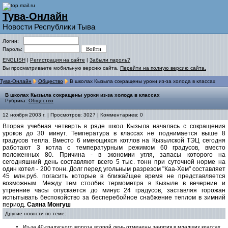
Тува-Онлайн
Новости Республики Тыва
Логин:
Пароль:
ENGLISH
|
Регистрация на сайте
|
Забыли пароль?
Вы просматриваете мобильную версию сайта.
Перейти на полную версию сайта.
Тува-Онлайн
Общество
В школах Кызыла сокращены уроки из-за холода в классах
В школах Кызыла сокращены уроки из-за холода в классах
Рубрика:
Общество
12 ноября 2003 г. | Просмотров: 3027 | Комментариев: 0
Вторая учебная четверть в ряде школ Кызыла началась с сокращения
уроков до 30 минут. Температура в классах не поднимается выше 8
градусов тепла. Вместо 6 имеющихся котлов на Кызылской ТЭЦ сегодня
работают 3 котла с температурным режимом 60 градусов, вместо
положенных 80. Причина - в экономии угля, запасы которого на
сегодняшний день составляют всего 5 тыс. тонн при суточной норме на
один котел - 200 тонн. Долг перед угольным разрезом "Каа-Хем" составляет
45 млн.руб. погасить которые в ближайщее время не представляется
возможным. Между тем столбик термометра в Кызыле в вечерние и
утренние часы опускается до минус 24 градусов, заставляя горожан
испытывать беспокойство за бесперебойное снабжение теплом в зимний
период.
Саяна Монгуш
Другие новости по теме:
Из-за 40-градусного мороза второй день отменены занятия в младших классах