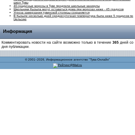
школ Тувы
40-градусные морозы в Туве продлили школьные каникулы
Школьники Кызыла могут оставаться дома при морозах ниже - 45 градусов
Угроза замерзания тувинской столицы сохраняется
В Кызыле несколько дней среднесуточная температура была ниже 5 градусов по
Цельсию
Информация
Комментировать новости на сайте возможно только в течение
365
дней со
дня публикации.
© 2001–2026, Информационное агентство "Тува-Онлайн"