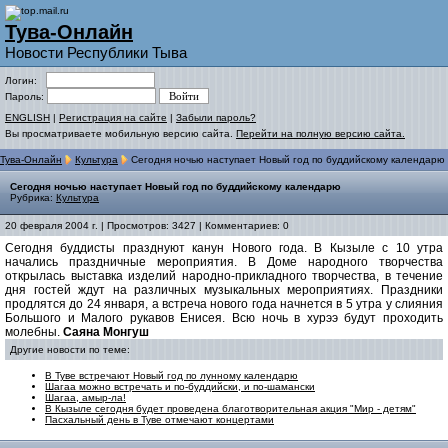
Тува-Онлайн
Новости Республики Тыва
Логин:
Пароль:
ENGLISH
|
Регистрация на сайте
|
Забыли пароль?
Вы просматриваете мобильную версию сайта.
Перейти на полную версию сайта.
Тува-Онлайн
Культура
Сегодня ночью наступает Новый год по буддийскому календарю
Сегодня ночью наступает Новый год по буддийскому календарю
Рубрика:
Культура
20 февраля 2004 г. | Просмотров: 3427 | Комментариев: 0
Сегодня буддисты празднуют канун Нового года. В Кызыле с 10 утра
начались праздничные мероприятия. В Доме народного творчества
открылась выставка изделий народно-прикладного творчества, в течение
дня гостей ждут на различных музыкальных мероприятиях. Праздники
продлятся до 24 января, а встреча нового года начнется в 5 утра у слияния
Большого и Малого рукавов Енисея. Всю ночь в хурээ будут проходить
молебны.
Саяна Монгуш
Другие новости по теме:
В Туве встречают Новый год по лунному календарю
Шагаа можно встречать и по-буддийски, и по-шамански
Шагаа, амыр-ла!
В Кызыле сегодня будет проведена благотворительная акция "Мир - детям"
Пасхальный день в Туве отмечают концертами