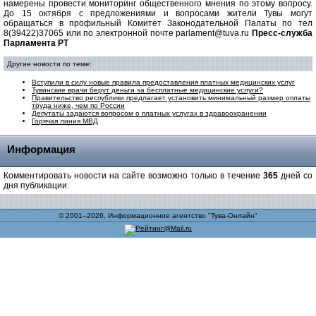
намерены провести мониторинг общественного мнения по этому вопросу.
До 15 октября с предложениями и вопросами жители Тувы могут
обращаться в профильный Комитет Законодательной Палаты по тел
8(39422)37065 или по электронной почте parlament@tuva.ru
Пресс-служба
Парламента РТ
Другие новости по теме:
Вступили в силу новые правила предоставления платных медицинских услуг
Тувинские врачи берут деньги за бесплатные медицинские услуги?
Правительство республики предлагает установить минимальный размер оплаты
труда ниже, чем по России
Депутаты задаются вопросом о платных услугах в здравоохранении
Горячая линия МВД
Информация
Комментировать новости на сайте возможно только в течение
365
дней со
дня публикации.
© 2001–2026, Информационное агентство "Тува-Онлайн"