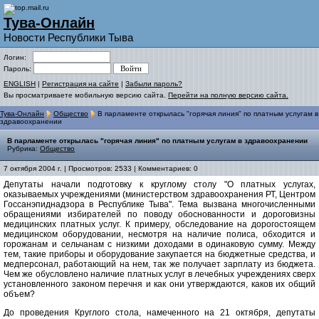
Тува-Онлайн
Новости Республики Тыва
Логин:
Пароль:
ENGLISH
|
Регистрация на сайте
|
Забыли пароль?
Вы просматриваете мобильную версию сайта.
Перейти на полную версию сайта.
Тува-Онлайн
Общество
В парламенте открылась "горячая линия" по платным услугам в
здравоохранении
В парламенте открылась "горячая линия" по платным услугам в здравоохранении
Рубрика:
Общество
7 октября 2004 г. | Просмотров: 2533 | Комментариев: 0
Депутаты начали подготовку к круглому столу "О платных услугах,
оказываемых учреждениями (министерством здравоохранения РТ, Центром
Госсанэпиднадзора в Республике Тыва". Тема вызвана многочисленными
обращениями избирателей по поводу обоснованности и дороговизны
медицинских платных услуг. К примеру, обследование на дорогостоящем
медицинском оборудовании, несмотря на наличие полиса, обходится и
горожанам и сельчанам с низкими доходами в одинаковую сумму. Между
тем, такие приборы и оборудование закупается на бюджетные средства, и
медперсонал, работающий на нем, так же получает зарплату из бюджета.
Чем же обусловлено наличие платных услуг в лечебных учреждениях сверх
установленного законом перечня и как они утверждаются, каков их общий
объем?
До проведения Круглого стола, намеченного на 21 октября, депутаты