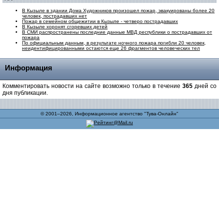
В Кызыле в здании Дома Художников произошел пожар, эвакуированы более 20
человек, пострадавших нет
Пожар в семейном общежитии в Кызыле - четверо пострадавших
В Кызыле хоронят сгоревших детей
В СМИ распространены последние данные МВД республики о пострадавших от
пожара
По официальным данным, в результате ночного пожара погибли 20 человек,
неидентифицированными остаются еще 26 фрагментов человеческих тел
Информация
Комментировать новости на сайте возможно только в течение
365
дней со
дня публикации.
© 2001–2026, Информационное агентство "Тува-Онлайн"