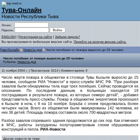
Тува-Онлайн
Новости Республики Тыва
Логин:
Пароль:
ENGLISH
|
Регистрация на сайте
|
Забыли пароль?
Вы просматриваете мобильную версию сайта.
Перейти на полную версию сайта.
Тува-Онлайн
Новость дня
Число погибших от пожара выросло до 25 человек
Число погибших от пожара выросло до 25 человек
Рубрика:
Новость дня
11 ноября 2004 г. | Просмотров: 3214 | Комментариев: 0
Число жертв пожара в общежитии в столице Тувы Кызыле выросло до 25
человек, сообщили РИА "Новости" в пресс-службе МЧС РФ. "При разборе
завалов были обнаружены тела еще трех погибших. Сейчас проводится их
опознание. По последним данным, в больницах находятся 19
пострадавших в результате пожара, из которых семеро детей", - добавил
представитель пресс-службы. Пожар в общежитии энергетиков произошел
в Кызыле в ночь с 9 на 10 ноября. Борьба с огнем продолжалась более
четырех часов. Всего из общежития были эвакуированы 142 человека, из
них 36 детей. Площадь пожара составила около 700 квадратных метров.
Разбор завалов сгоревшего здания продолжается до сих пор. Как отмечают
в МЧС, работы затруднены полутораметровым слоем обрушившихся
конструкций и пепла.
РИА-Новости
Другие новости по теме: