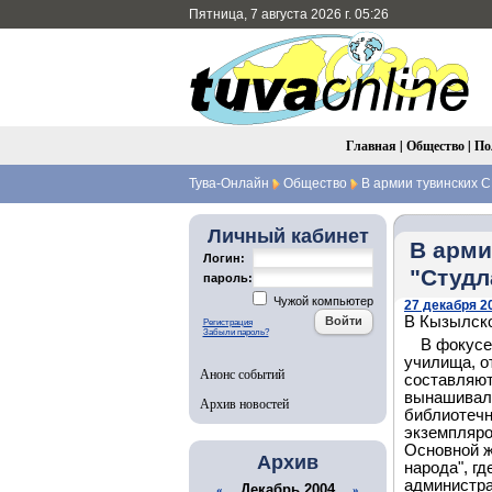
Пятница, 7 августа 2026 г. 05:26
Главная
|
Общество
|
По
Тува-Онлайн
Общество
В армии тувинских С
Личный кабинет
В арми
Логин:
"Студ
пароль:
Чужой компьютер
27 декабря 20
В Кызылско
Регистрация
Забыли пароль?
В фокусе
училища, о
Анонс событий
составляют
вынашивала
Архив новостей
библиотечн
экземпляро
Основной ж
Архив
народа", г
администра
Декабрь 2004
«
»