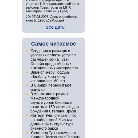
хоомея, в котором приняли
участие 110 представителей всех
районов Тувы, гости из МНР,
Башкирии, Хакасии.
(Тува)
10)
27.08.2026:
День российского
кино (с 1980 г.)
(Россия)
все даты
Самое читаемое
Сведения о размере и
условиях оплаты услуг по
размещению на Тува-
Онлайн предвыборных
агитационных материалов
Вице-спикеру Госдумы
Шолбану Кара-оолу
исполнилось 60 лет
В Сибири пересчитают
манулов
В Аргентине в рамках
Международной
скульптурной биеннале
отметили 150-летие со дня
рождения Степана Эрьзи
Жители Тувы считают, что
на набережной Кызыла
должна быть скульптура
снежного барса
Уроженец Тувы космонавт
Кирилл Песков стал Героем