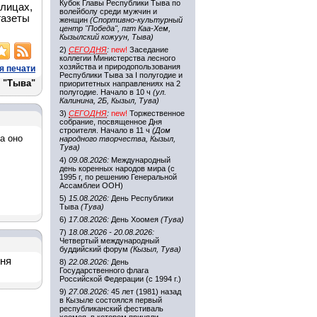
Кубок Главы Республики Тыва по
 лицах,
волейболу среди мужчин и
газеты
женщин
(Спортивно-культурный
центр "Победа", пгт Каа-Хем,
Кызылский кожуун, Тыва)
2)
СЕГОДНЯ
:
new!
Заседание
коллегии Министерства лесного
хозяйства и природопользования
я печати
Республики Тыва за I полугодие и
 "Тыва"
приоритетных направлениях на 2
полугодие. Начало в 10 ч
(ул.
Калинина, 2Б, Кызыл, Тува)
3)
СЕГОДНЯ
:
new!
Торжественное
собрание, посвященное Дня
строителя. Начало в 11 ч
(Дом
а оно
народного творчества, Кызыл,
Тува)
4)
09.08.2026:
Международный
день коренных народов мира (с
1995 г, по решению Генеральной
Ассамблеи ООН)
5)
15.08.2026:
День Республики
Тыва
(Тува)
6)
17.08.2026:
День Хоомея
(Тува)
7)
18.08.2026 - 20.08.2026:
Четвертый международный
буддийский форум
(Кызыл, Тува)
дня
8)
22.08.2026:
День
Государственного флага
Российской Федерации (с 1994 г.)
9)
27.08.2026:
45 лет (1981) назад
в Кызыле состоялся первый
республиканский фестиваль