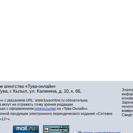
е агентство «Тува-онлайн»
Элект
а, г. Кызыл, ул. Калинина, д. 10, к. 66,
инфор
основа
» с указанием URL: www.tuvaonline.ru обязательна.
Зарег
могут не отражать точку зрения редакции.
печат
лько с оформлением
гиперссылки
на «Тува-Онлайн».
комму
нной продукции электронного периодического издания «Сетевое
Свидет
«12+».