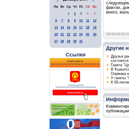
следующем 
Пн
Вт
Ср
Чт
Пт
Сб
Вс
фактах, до
много, жаль
1
2
3
4
5
6
7
8
9
10
11
12
13
14
15
16
17
18
19
20
21
22
23
24
25
26
27
28
29
30
31
Другие н
Ссылки
Друзья ра
состоится
Газета "Ц
В Кызылск
Ооржака к
У газеты 
К 65-лети
Информ
Комментиро
публикации