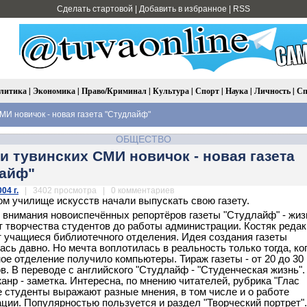
Сделать стартовой
|
Добавить в избранное
|
RSS
литика
|
Экономика
|
Право/Криминал
|
Культура
|
Спорт
|
Наука
|
Личность
|
Сп
МИ новичок - новая газета "Студлайф"
ОБЩЕСТВО
и тувинских СМИ новичок - новая газета
лайф"
04 г.
| 3402 просмотра | 0 комментариев
м училище искусств начали выпускать свою газету.
 внимания новоиспечённых репортёров газеты "Студлайф" - жиз
т творчества студентов до работы администрации. Костяк реда
 учащиеся библиотечного отделения. Идея создания газеты
сь давно. Но мечта воплотилась в реальность только тогда, ко
ое отделение получило компьютеры. Тираж газеты - от 20 до 30
в. В переводе с английского "Студлайф - "Студенческая жизнь".
анр - заметка. Интересна, по мнению читателей, рубрика "Глас
де студенты выражают разные мнения, в том числе и о работе
ции. Популярностью пользуется и раздел "Творческий портрет".