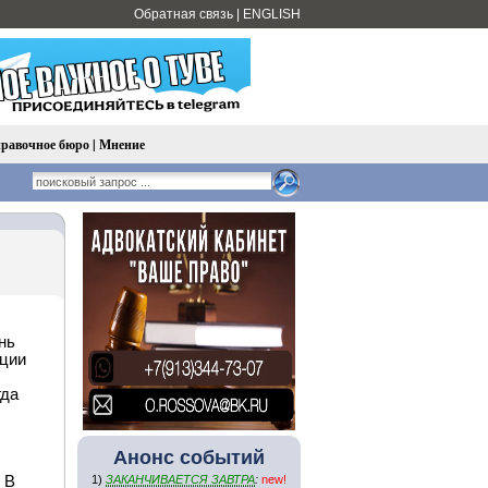
Обратная связь
|
ENGLISH
равочное бюро
|
Мнение
нь
кции
гда
Анонс событий
 В
1)
ЗАКАНЧИВАЕТСЯ ЗАВТРА
:
new!