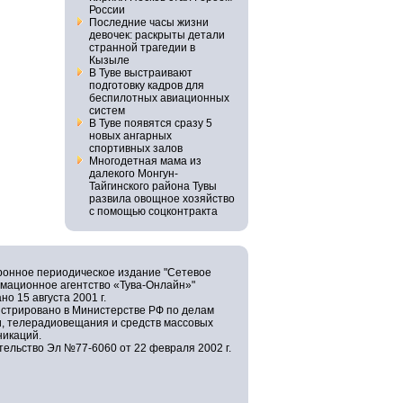
России
Последние часы жизни
девочек: раскрыты детали
странной трагедии в
Кызыле
В Туве выстраивают
подготовку кадров для
беспилотных авиационных
систем
В Туве появятся сразу 5
новых ангарных
спортивных залов
Многодетная мама из
далекого Монгун-
Тайгинского района Тувы
развила овощное хозяйство
с помощью соцконтракта
ронное периодическое издание "Сетевое
мационное агентство «Тува-Онлайн»"
но 15 августа 2001 г.
истрировано в Министерстве РФ по делам
и, телерадиовещания и средств массовых
никаций.
ельство Эл №77-6060 от 22 февраля 2002 г.