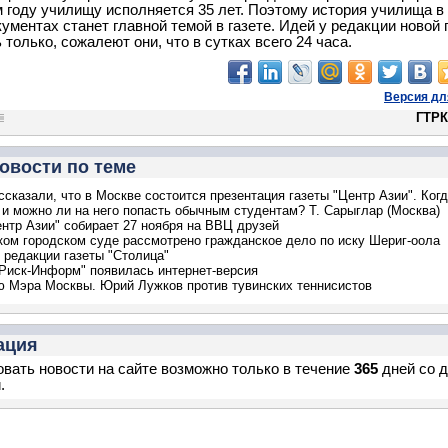
году училищу исполняется 35 лет. Поэтому история училища в
кументах станет главной темой в газете. Идей у редакции новой 
 только, сожалеют они, что в сутках всего 24 часа.
Версия дл
ГТРК
овости по теме
ссказали, что в Москве состоится презентация газеты "Центр Азии". Когд
 и можно ли на него попасть обычным студентам? Т. Сарыглар (Москва)
ентр Азии" собирает 27 ноября на ВВЦ друзей
ом городском суде рассмотрено гражданское дело по иску Шериг-оола
 редакции газеты "Столица"
"Риск-Информ" появилась интернет-версия
ю Мэра Москвы. Юрий Лужков против тувинских теннисистов
ация
вать новости на сайте возможно только в течение
365
дней со 
.