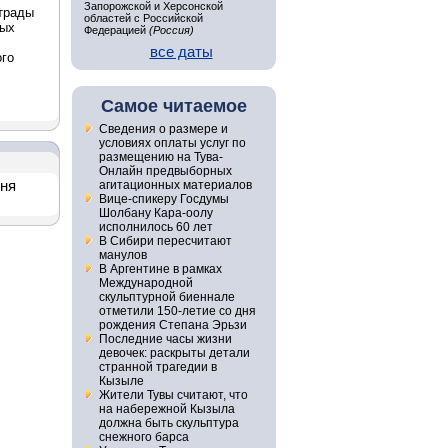
Запорожской и Херсонской
трады
областей с Российской
вых
Федерацией
(Россия)
все даты
ого
Самое читаемое
Сведения о размере и
условиях оплаты услуг по
размещению на Тува-
Онлайн предвыборных
дня
агитационных материалов
Вице-спикеру Госдумы
Шолбану Кара-оолу
исполнилось 60 лет
В Сибири пересчитают
манулов
В Аргентине в рамках
Международной
скульптурной биеннале
отметили 150-летие со дня
рождения Степана Эрьзи
Последние часы жизни
девочек: раскрыты детали
странной трагедии в
Кызыле
Жители Тувы считают, что
на набережной Кызыла
должна быть скульптура
снежного барса