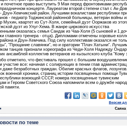
 и почетное право выступить 9 Мая перед фронтовиками респуб
праздничном концерте. Лауреатом второй степени стал г. Ак-Дов
 - Дзун-Хемчикский район. Лучшими вокалистами республики пр
анов - педиатр Тоджинской районной больницы, ветеран войны и
р Мухин, квартет из Сут-Холя, семейный дуэт Ооржаков из этог
ужской дуэт из Улуг-Хема. В жанре циркового искусства
енными оказалась семья Сандак из Чаа-Холя (5 сыновей и 1 до
ки главного тренера - отца). Дипломами отмечены хоровые кол
района и Дзун-Хемчика. Под силу коллективам оказался не тол
ды", "Прощание славянки", но и оратории "Плач Хатыни". Лучши
ком танцев признали хореографа из Чеди-Холя Надежду Ондар,
их ансамблей коллектив ветеранов из кызылского клуба "Кому з
бо отметило, что фестиваль прошел с большим воодушевление
и участие все: начиная с солирующих в пении глав администрац
и даже безработных граждан. Обилие красных флагов, лозунгов
ок военной хроники, страниц истории посвященных помощи Тув
республики воюющей СССР, номера посвященные тувинским
ам и Героям Советского Союза напомнили всем о дружбе народ
й памяти.
Версия дл
Саяна
овости по теме