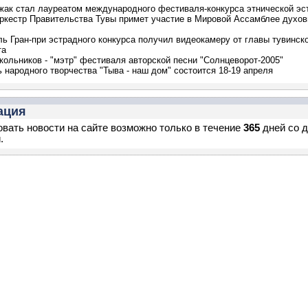
ак стал лауреатом международного фестиваля-конкурса этнической эс
ркестр Правительства Тувы примет участие в Мировой Ассамблее духо
ь Гран-при эстрадного конкурса получил видеокамеру от главы тувинск
та
кольников - "мэтр" фестиваля авторской песни "Солнцеворот-2005"
 народного творчества "Тыва - наш дом" состоится 18-19 апреля
ация
вать новости на сайте возможно только в течение
365
дней со 
.