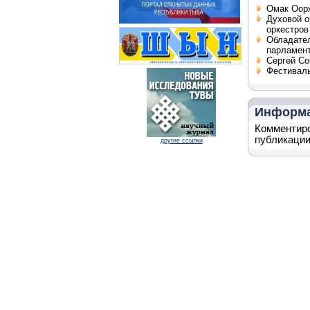
Омак Оорж
Духовой о
оркестров
Обладател
парламен
Сергей Со
Фестиваль
Информ
Комментиро
публикации
другие ссылки