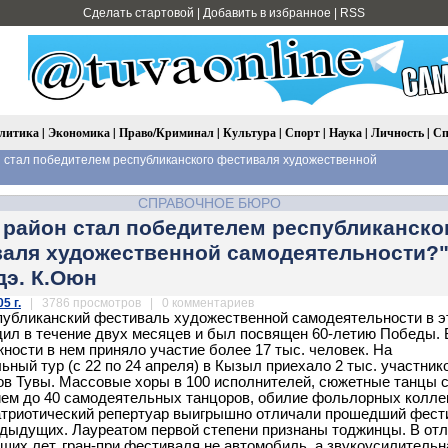
Сделать стартовой
|
Добавить в избранное
|
RSS
литика
|
Экономика
|
Право/Криминал
|
Культура
|
Спорт
|
Наука
|
Личность
|
Сп
 стал победителем республиканского фестиваля художественной
СПРАВОЧНОЕ БЮРО
 район стал победителем республиканско
аля художественной самодеятельности?
дэ. К.Оюн
5 г.
| 3786 просмотров | 0 комментариев
публиканский фестиваль художественной самодеятельности в э
дил в течение двух месяцев и был посвящен 60-летию Победы. 
ности в нем приняло участие более 17 тыс. человек. На
ьный тур (с 22 по 24 апреля) в Кызыл приехало 2 тыс. участник
ов Тувы. Массовые хоры в 100 исполнителей, сюжетные танцы 
ем до 40 самодеятельных танцоров, обилие фольлорных колле
атриотический репертуар выигрышно отличали прошедший фест
едыдущих. Лауреатом первой степени признаны тоджинцы. В от
щих лет, гран-при фестиваля не автомобиль, а звукоусилительн