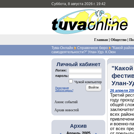
Суббота, 8 августа 2026 г. 19:42
Главная
|
Общество
|
По
Тува-Онлайн
Справочное бюро
"Какой район
самодеятельности?" Улан-Удэ. К.Оюн
Личный кабинет
"Какой
Логин:
фестив
пароль:
Улан-У
Чужой компьютер
Регистрация
26 апреля 200
Забыли пароль?
Третий рес
году прохо
Анонс событий
общей слож
заключител
Архив новостей
всех район
привлечени
и военно-п
Архив
от всех пр
от предыду
Апрель 2005
«
»