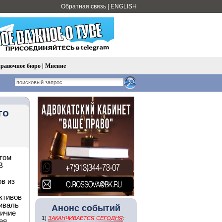
Обратная связь
|
ENGLISH
равочное бюро
|
Мнение
го
"
том
В
ов из
с
ктивов
иваль
Анонс событий
личие
1)
ЗАКАНЧИВАЕТСЯ СЕГОДНЯ
:
ая