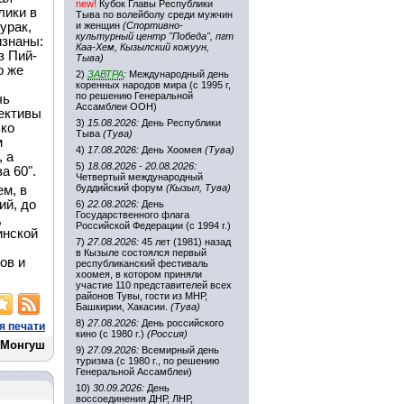
new!
Кубок Главы Республики
лики в
Тыва по волейболу среди мужчин
урак,
и женщин
(Спортивно-
культурный центр "Победа", пгт
изнаны:
Каа-Хем, Кызылский кожуун,
з Пий-
Тыва)
о же
2)
ЗАВТРА
:
Международный день
коренных народов мира (с 1995 г,
по решению Генеральной
чь
Ассамблеи ООН)
лективы
3)
15.08.2026:
День Республики
ько
Тыва
(Тува)
м
4)
17.08.2026:
День Хоомея
(Тува)
 а
5)
18.08.2026 - 20.08.2026:
а 60".
Четвертый международный
буддийский форум
(Кызыл, Тува)
м, в
ий, до
6)
22.08.2026:
День
Государственного флага
,
Российской Федерации (с 1994 г.)
инской
7)
27.08.2026:
45 лет (1981) назад
в Кызыле состоялся первый
ов и
республиканский фестиваль
хоомея, в котором приняли
участие 110 представителей всех
районов Тувы, гости из МНР,
Башкирии, Хакасии.
(Тува)
8)
27.08.2026:
День российского
я печати
кино (с 1980 г.)
(Россия)
 Монгуш
9)
27.09.2026:
Всемирный день
туризма (с 1980 г., по решению
Генеральной Ассамблеи)
10)
30.09.2026:
День
воссоединения ДНР, ЛНР,