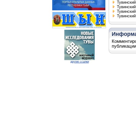
Тувинский
Тувинский
Тувинский
Тувинский
Информ
Комментиро
публикации
другие ссылки