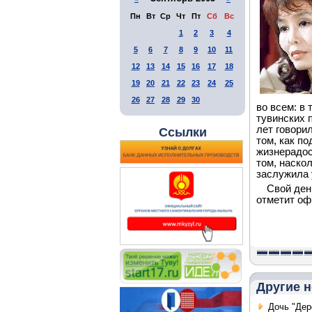
Пн
Вт
Ср
Чт
Пт
Сб
Вс
1
2
3
4
5
6
7
8
9
10
11
12
13
14
15
16
17
18
19
20
21
22
23
24
25
26
27
28
29
30
во всем: в 
тувинских п
лет говори
Ссылки
том, как п
жизнерадос
том, наскол
заслужила 
Свой ден
отметит оф
Другие н
Дочь "Дер