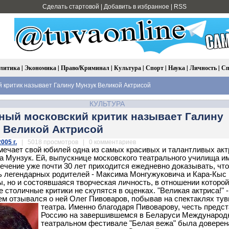
Сделать стартовой
|
Добавить в избранное
|
RSS
литика
|
Экономика
|
Право/Криминал
|
Культура
|
Спорт
|
Наука
|
Личность
|
Сп
 критик называет Галину Мунзук Великой Актрисой
КУЛЬТУРА
ный московский критик называет Галину
 Великой Актрисой
005 г.
| 5018 просмотров | 0 комментариев
мечает свой юбилей одна из самых красивых и талантливых акт
а Мунзук. Ей, выпускнице московского театрального училища и
течение уже почти 30 лет приходится ежедневно доказывать, что
ь легендарных родителей - Максима Монгужуковича и Кара-Кыс
, но и состоявшаяся творческая личность, в отношении которо
 столичные критики не скупятся в оценках. "Великая актриса!" -
м отзывался о ней Олег Пивоваров, побывав на спектаклях тув
театра.
Именно благодаря Пивоварову, честь предс
Россию на завершившемся в Беларуси Международ
театральном фестивале "Белая вежа" была доверен