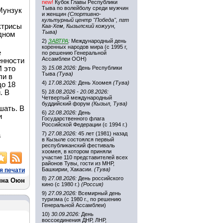
new!
Кубок Главы Республики
Тыва по волейболу среди мужчин
 Мунзук
и женщин
(Спортивно-
культурный центр "Победа", пгт
ктрисы
Каа-Хем, Кызылский кожуун,
Тыва)
дном
2)
ЗАВТРА
:
Международный день
коренных народов мира (с 1995 г,
е
по решению Генеральной
Ассамблеи ООН)
енности
И это
3)
15.08.2026:
День Республики
Тыва
(Тува)
ли в
4)
17.08.2026:
День Хоомея
(Тува)
до 18
. В
5)
18.08.2026 - 20.08.2026:
Четвертый международный
буддийский форум
(Кызыл, Тува)
шать. В
6)
22.08.2026:
День
и
Государственного флага
Российской Федерации (с 1994 г.)
7)
27.08.2026:
45 лет (1981) назад
а
в Кызыле состоялся первый
республиканский фестиваль
хоомея, в котором приняли
участие 110 представителей всех
районов Тувы, гости из МНР,
Башкирии, Хакасии.
(Тува)
я печати
8)
27.08.2026:
День российского
ина Оюн
кино (с 1980 г.)
(Россия)
9)
27.09.2026:
Всемирный день
туризма (с 1980 г., по решению
Генеральной Ассамблеи)
10)
30.09.2026:
День
воссоединения ДНР, ЛНР,