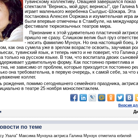
тувинскому коллективу. Овацией завершился показ
спектакля "Вернись, мой друг, вернись!", где Галина
играет маленького жеребенка Сылдыс-Шокара. Эта
постановка Алексея Ооржака и изумительная игра а
были впервые отмечены в Стамбуле, на междунаро
фестивале тюркоязычных театров мира.
Признание к этой удивительно пластичной актрис
пришло не сразу. Слишком велик был груз ответств
- носить фамилию Мунзук. Но она настоящий боец. 
том, как она сумела уже в зрелом возрасте освоить, заучивая ро
ьесах, тувинский язык, и теперь никто и не поверит, что Галина 
ла только на русском языке. В том, что воспитала двоих сыновей
оддерживает удивительную форму. Как постоянно приветлива и
тна, не зависимо от проблем, которые приходится постоянно ре
ько она требовательна, в первую очередь, к самой себе, за что 
уважение коллег.
ь рождения, помимо сегодняшнего семейного праздника, актрис
ициально в театре 25 ноября моноспектаклем.
Версия дл
Д
овости по теме
су Узала" Максима Мунзука актриса Галина Мунзук отметила юбилей