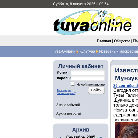
Суббота, 8 августа 2026 г. 09:54
Главная
|
Общество
|
По
Тува-Онлайн
Культура
Известный московский
Личный кабинет
Извест
Логин:
Мунзук
пароль:
Чужой компьютер
26 сентября 2
Сегодня от
Регистрация
Забыли пароль?
Тувы Галин
Щукина, в 
Анонс событий
только доч
Номзатовны
Архив новостей
сдержанные
восхищение
Архив
Сентябрь 2005
«
»