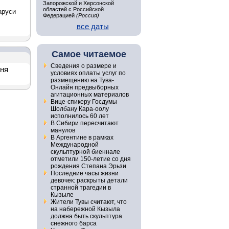
Запорожской и Херсонской
областей с Российской
аруси
Федерацией
(Россия)
все даты
Самое читаемое
Сведения о размере и
дня
условиях оплаты услуг по
размещению на Тува-
Онлайн предвыборных
агитационных материалов
Вице-спикеру Госдумы
Шолбану Кара-оолу
исполнилось 60 лет
В Сибири пересчитают
манулов
В Аргентине в рамках
Международной
скульптурной биеннале
отметили 150-летие со дня
рождения Степана Эрьзи
Последние часы жизни
девочек: раскрыты детали
странной трагедии в
Кызыле
Жители Тувы считают, что
на набережной Кызыла
должна быть скульптура
снежного барса