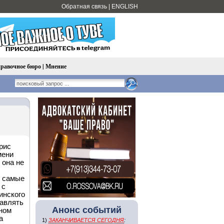
Обратная связь
|
ENGLISH
равочное бюро
|
Мнение
рис
мени
 она не
й самые
 с
инского
тавлять
Анонс событий
ном
а
1)
ЗАКАНЧИВАЕТСЯ СЕГОДНЯ
: