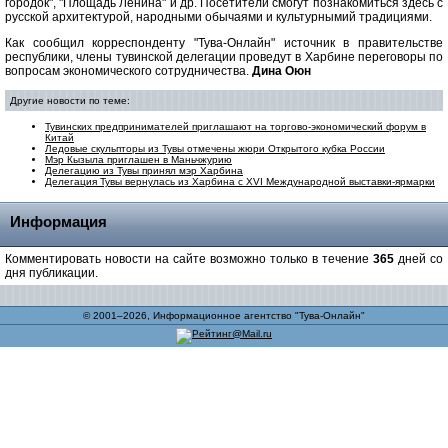
городок", "Площадь Ленина" и др. Посетители смогут познакомиться здесь с
русской архитектурой, народными обычаями и культурнымий традициями.
Как сообщил корреспонденту "Тува-Онлайн" источник в правительстве
республики, члены тувинской делегации проведут в Харбине переговоры по
вопросам экономического сотрудничества.
Дина Оюн
Другие новости по теме:
Тувинских предпринимателей приглашают на торгово-экономический форум в
Китай
Ледовые скульпторы из Тувы отмечены жюри Открытого кубка России
Мэр Кызыла приглашен в Маньчжурию
Делегацию из Тувы принял мэр Харбина
Делегация Тувы вернулась из Харбина с XVI Международной выставки-ярмарки
Информация
Комментировать новости на сайте возможно только в течение
365
дней со
дня публикации.
© 2001–2026, Информационное агентство "Тува-Онлайн"