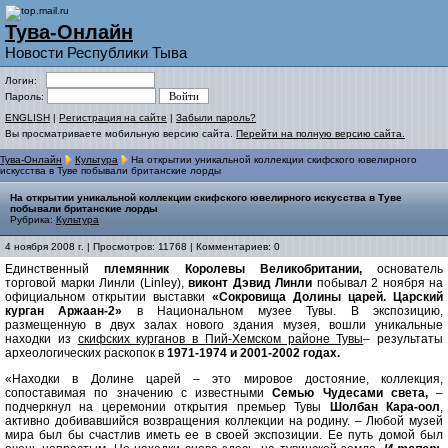
Тува-Онлайн
Новости Республики Тыва
Логин:
Пароль:
ENGLISH
|
Регистрация на сайте
|
Забыли пароль?
Вы просматриваете мобильную версию сайта.
Перейти на полную версию сайта.
Тува-Онлайн
Культура
На открытии уникальной коллекции скифского ювелирного
искусства в Туве побывали британские лорды
На открытии уникальной коллекции скифского ювелирного искусства в Туве
побывали британские лорды
Рубрика:
Культура
4 ноября 2008 г. | Просмотров: 11768 | Комментариев: 0
Единственный
племянник Королевы Великобритании,
основатель
торговой марки Линли (Linley),
виконт Дэвид Линли
побывал 2 ноября на
официальном открытии выставки
«Сокровища Долины царей. Царский
курган Аржаан-2»
в Национальном музее Тувы. В экспозицию,
размещенную в двух залах нового здания музея, вошли уникальные
находки из
скифских курганов в Пий-Хемском районе Тувы
– результаты
археологических раскопок в
1971-1974 и 2001-2002 годах.
«Находки в Долине царей – это мировое достояние, коллекция,
сопоставимая по значению с известными
Семью Чудесами света,
–
подчеркнул на церемонии открытия премьер Тувы
Шолбан Кара-оол
,
активно добивавшийся возвращения коллекции на родину. – Любой музей
мира был бы счастлив иметь ее в своей экспозиции. Ее путь домой был