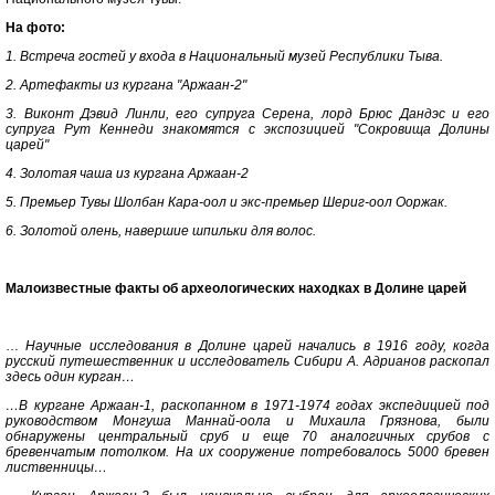
На фото:
1. Встреча гостей у входа в Национальный музей Республики Тыва.
2. Артефакты из кургана "Аржаан-2"
3. Виконт Дэвид Линли, его супруга Серена, лорд Брюс Дандэс и его
супруга Рут Кеннеди знакомятся с экспозицией "Сокровища Долины
царей"
4. Золотая чаша из кургана Аржаан-2
5. Премьер Тувы Шолбан Кара-оол и экс-премьер Шериг-оол Ооржак.
6. Золотой олень, навершие шпильки для волос.
Малоизвестные факты об археологических находках в Долине царей
…
Научные исследования в Долине царей начались в 1916 году, когда
русский путешественник и исследователь Сибири А. Адрианов раскопал
здесь один курган…
…В кургане Аржаан-1, раскопанном в 1971-1974 годах экспедицией под
руководством Монгуша Маннай-оола и Михаила Грязнова, были
обнаружены центральный сруб и еще 70 аналогичных срубов с
бревенчатым потолком. На их сооружение потребовалось 5000 бревен
лиственницы…