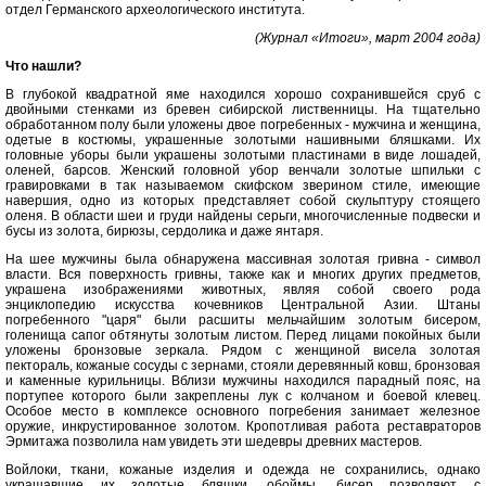
отдел Германского археологического института.
(Журнал «Итоги», март 2004 года)
Что нашли?
В глубокой квадратной яме находился хорошо сохранившейся сруб с
двойными стенками из бревен сибирской лиственницы. На тщательно
обработанном полу были уложены двое погребенных - мужчина и женщина,
одетые в костюмы, украшенные золотыми нашивными бляшками. Их
головные уборы были украшены золотыми пластинами в виде лошадей,
оленей, барсов. Женский головной убор венчали золотые шпильки с
гравировками в так называемом скифском зверином стиле, имеющие
навершия, одно из которых представляет собой скульптуру стоящего
оленя. В области шеи и груди найдены серьги, многочисленные подвески и
бусы из золота, бирюзы, сердолика и даже янтаря.
На шее мужчины была обнаружена массивная золотая гривна - символ
власти. Вся поверхность гривны, также как и многих других предметов,
украшена изображениями животных, являя собой своего рода
энциклопедию искусства кочевников Центральной Азии. Штаны
погребенного "царя" были расшиты мельчайшим золотым бисером,
голенища сапог обтянуты золотым листом. Перед лицами покойных были
уложены бронзовые зеркала. Рядом с женщиной висела золотая
пектораль, кожаные сосуды с зернами, стояли деревянный ковш, бронзовая
и каменные курильницы. Вблизи мужчины находился парадный пояс, на
портупее которого были закреплены лук с колчаном и боевой клевец.
Особое место в комплексе основного погребения занимает железное
оружие, инкрустированное золотом. Кропотливая работа реставраторов
Эрмитажа позволила нам увидеть эти шедевры древних мастеров.
Войлоки, ткани, кожаные изделия и одежда не сохранились, однако
украшавшие их золотые бляшки, обоймы, бисер позволяют с