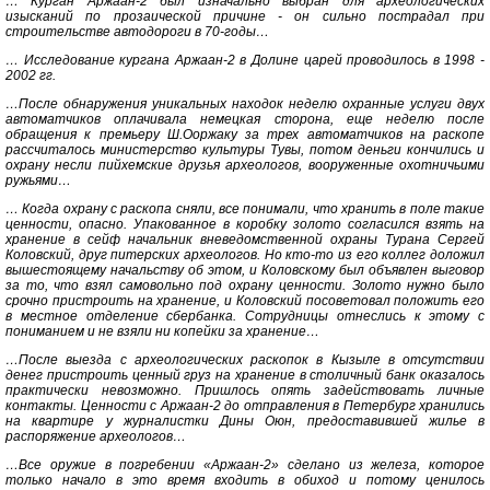
… Курган Аржаан-2 был изначально выбран для археологических
изысканий по прозаической причине - он сильно пострадал при
строительстве автодороги в 70-годы…
… Исследование кургана Аржаан-2 в Долине царей проводилось в 1998 -
2002 гг.
…После обнаружения уникальных находок неделю охранные услуги двух
автоматчиков оплачивала немецкая сторона, еще неделю после
обращения к премьеру Ш.Ооржаку за трех автоматчиков на раскопе
рассчиталось министерство культуры Тувы, потом деньги кончились и
охрану несли пийхемские друзья археологов, вооруженные охотничьими
ружьями…
… Когда охрану с раскопа сняли, все понимали, что хранить в поле такие
ценности, опасно. Упакованное в коробку золото согласился взять на
хранение в сейф начальник вневедомственной охраны Турана Сергей
Коловский, друг питерских археологов. Но кто-то из его коллег доложил
вышестоящему начальству об этом, и Коловскому был объявлен выговор
за то, что взял самовольно под охрану ценности. Золото нужно было
срочно пристроить на хранение, и Коловский посоветовал положить его
в местное отделение сбербанка. Сотрудницы отнеслись к этому с
пониманием и не взяли ни копейки за хранение…
…После выезда с археологических раскопок в Кызыле в отсутствии
денег пристроить ценный груз на хранение в столичный банк оказалось
практически невозможно. Пришлось опять задействовать личные
контакты. Ценности с Аржаан-2 до отправления в Петербург хранились
на квартире у журналистки Дины Оюн, предоставившей жилье в
распоряжение археологов…
…Все оружие в погребении «Аржаан-2» сделано из железа, которое
только начало в это время входить в обиход и потому ценилось