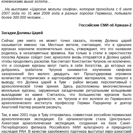
кочевниками выше золота…
…На выставке «Царские могилы скифов», которая проходила с 6 июля
2007 года по 31 мая 2008 года в разных городах Германии, побывало
более 300 000 человек…
Р
оссийские СМИ об Аржаан-2
Загадки Долины Царей
Сейчас уже никто не может точно сказать, почему Долина царей
называется именно так. Местные жители, считающие, что в здешних
курганах хоронили исключительно знать, утверждают, что это название
родилось в незапамятные времена. Как только в степи в окрестностях
поселка Аржаан сойдет снег, археологи вновь отправятся в Долину царей,
чтобы продолжить раскопки. Как считает Константин Чугунов, не исключено,
что и соседние курганы могут таить в себе богатства, до которых не
добрались грабители. Чугунов занимается изучением скифских
захоронений без малого двадцать лет. Проштудировав огромное
количество исторических и картографических материалов, он пришел к
выводу, что Долина царей в Туве - район весьма перспективный с
археологической точки зрения. Здесь расположены многочисленные
могильные курганы, окруженные загадочными ритуальными кольцевыми
выкладками из камня. Считалось, что большинство курганов было
разграблено еще в древности, но Чугунов и его коллеги из Германского
археологического института профессор Герман Парцингер и доктор
Анатолий Наглер решили рискнуть.
Так, в мае 2001 года в Туву отправилась совместная российско-германская
археологическая экспедиция. Ее организатором стала Центрально-
Азиатская археологическая экспедиция, созданная на базе Санкт-
Петербургского филиала Российского НИИ культурного и природного
наследия РАН. В качестве зарубежного партнера выступал евро-азиатский