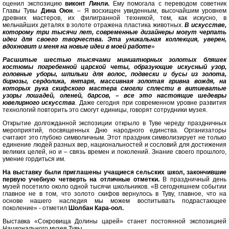
оценил экспозицию
виконт Линли.
Ему помогала с переводом советник
Главы Тувы
Дина Оюн
. – Я восхищен увиденным, высочайшим уровнем
древних мастеров, их филигранной техникой, тем, как искусно, в
мельчайших деталях в золоте отражена пластика животных.
В искусстве,
которому три тысячи лет, современные дизайнеры могут черпать
идеи для своего творчества. Эта уникальная коллекция, уверен,
вдохновит и меня на новые идеи в моей работе
»
Расшитые шестью тысячами миниатюрных золотых бляшек
костюмы погребенной царской четы, образующие искусный узор,
головные уборы, шпильки для волос, подвески и бусы из золота,
бирюзы, сердолика, янтаря, массивная золотая гривна вождя, на
которых рука скифского мастера смогли сплести в витиеватые
узоры лошадей, оленей, барсов, – все это настоящие шедевры
ювелирного искусства
. Даже сегодня при современном уровне развития
технологий повторить это смогут единицы, говорят сотрудники музея.
Открытие долгожданной экспозиции открыло в Туве череду праздничных
мероприятий, посвященных Дню народного единства. Организаторы
считают это глубоко символичным. Этот праздник символизирует не только
единение людей разных вер, национальностей и сословий для достижения
великих целей, но и – связь времен и поколений. Знание своего прошлого,
умение гордиться им.
На выставку были приглашены учащиеся сельских школ, закончившие
первую учебную четверть на отличные отметки.
В праздничный день
музей посетило около одной тысячи школьников. «В сегодняшнем событии
главное не в том, что золото скифов вернулось в Туву, главное, что на
основе нашего наследия мы можем воспитывать подрастающее
поколение» - отметил
Шолбан Кара-оол.
Выставка «Сокровища Долины царей» станет постоянной экспозицией
Национального музея Тувы.