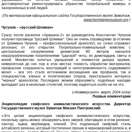
достоверностью реконструировать убранство погребальной камеры и
захороненных в ней людей.
(По материалам официального сайта Государственного музея Эрмитаж,
www.hermitagemuseum.org
)
Чугунов – «русский Шлиман»
Сразу после раскопок «Аржаана-2» их руководитель Константин Чугунов
получил прозвище "русский Шлиман". Оно не очень справедливо (в отличие
от Шлимана Чугунов -- профессиональный археолог), но точно отражает
резонанс от его открытия. Погребально-поминальный комплекс с
центральным сооружением диаметром 80 метров оказался
неразграбленными погребениями "царской" четы, их домочадцев, свиты и
коней. Множество золотых украшений и элементов декора оружия,
невероятная до сих пор в этих местах тонкость обработки материалов,
прекрасная сохранность конструкций и непотревоженность содержимого
могил -- все это стало источником восхищения как профанов, так и
специалистов, ученых и политических споров, пристального интереса
"черных" археологов. Последних можем образумить: подобные находки
выпадают раз в несколько столетий, поэтому надеяться особо не на что.
(«Коммерсант», март, 2004 года)
Первые комментарии
Энциклопедия скифского анималистического искусства Директор
Государственного музея Эрмитаж Михаил Пиотровский:
«Это целая энциклопедия скифского анималистического искусства,
поскольку здесь можно обнаружить всех зверей, обитавших в этом регионе:
пантер, львов, верблюдов, оленей. Это подлинный скифский стиль
алтайского региона, который постепенно проник в черноморский регион и, в