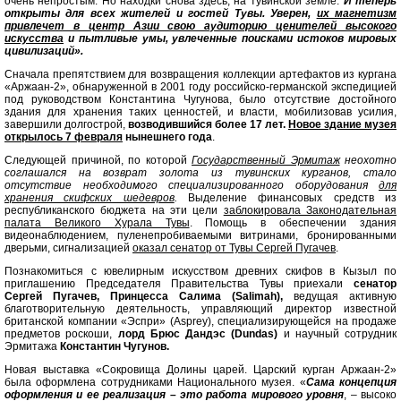
очень непростым. Но находки снова здесь, на тувинской земле.
И теперь
открыты для всех жителей и гостей Тувы. Уверен,
их магнетизм
привлечет в центр Азии свою аудиторию ценителей высокого
искусства
и пытливые умы, увлеченные поисками истоков мировых
цивилизаций».
Сначала препятствием для возвращения коллекции артефактов из кургана
«Аржаан-2», обнаруженной в 2001 году российско-германской экспедицией
под руководством Константина Чугунова, было отсутствие достойного
здания для хранения таких ценностей, и власти, мобилизовав усилия,
завершили долгострой,
возводившийся более 17 лет.
Новое здание музея
открылось 7 февраля
нынешнего года
.
Следующей причиной, по которой
Государственный Эрмитаж
неохотно
соглашался на возврат золота из тувинских курганов, стало
отсутствие необходимого специализированного оборудования
для
хранения скифских шедевров
.
Выделение финансовых средств из
республиканского бюджета на эти цели
заблокировала Законодательная
палата Великого Хурала Тувы
. Помощь в обеспечении здания
видеонаблюдением, пуленепробиваемыми витринами, бронированными
дверьми, сигнализацией
оказал сенатор от Тувы Сергей Пугачев
.
Познакомиться с ювелирным искусством древних скифов в Кызыл по
приглашению Председателя Правительства Тувы приехали
сенатор
Сергей Пугачев,
Принцесса Салима (Salimah),
ведущая активную
благотворительную деятельность, управляющий директор известной
британской компании «Эспри» (Asprey), специализирующейся на продаже
предметов роскоши,
лорд Брюс Дандэс (Dundas)
и научный сотрудник
Эрмитажа
Константин Чугунов.
Новая выставка «Сокровища Долины царей. Царский курган Аржаан-2»
была оформлена сотрудниками Национального музея. «
Сама концепция
оформления и ее реализация – это работа мирового уровня
, – высоко