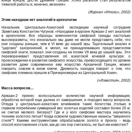
конце концов, достиг Древней Греции. Успех раскопок стал результатом
тяжелой работы и, конечно, везения».
(Журнал «Итоги», 2002)
Этим находкам нет аналогий в археологии
Начальник Центрально-Азиатской экспедиции научный сотрудник
Эрмитажа Константин Чугунов: «Находкам в кургане Аржаан-2 нет аналогий
в археологии. Все образцы компонентов скифской триады настолько
высокоразвиты, что изначально мы даже не могли представить себе, что
они созданы раньше, чем в VI веке до нашей эры. Тщательный анализ и
"царских" захоронений, и могил, не принадлежавших представителям
скифской знати, показал: они созданы не позже VII века до нашей эры. Это
переворачивает представления об азиатской кочевой культуре: о
происхождении и развитии скифского искусства, превосходящего по уровню
развития даже современное ему искусство Архаичной Греции, можно
говорить совсем в ином ключе. Древность находок говорит о том, что
скифские племена пришли в Причерноморье из Центральной Азии».
(«Известия», 2002)
Масса вопросов…
Аржаан-2 принес колоссальное количество научной информации,
обработка которой еще далека от завершения, и породил массу вопросов.
Откуда у центрально-азиатских кочевников такие богатства (только в
главном погребении суммарный вес золотых изделий составил более 20 кг,
не считая мелкого бисера)? Где и у кого скифские мастера научились
технике золотого литья? Когда освоили художественные нюансы "звериного
стиля"? Какими инструментами обрабатывали золото и бронзу - ведь
способ изготовления стали, как до сих пор считалось, не был им известен?