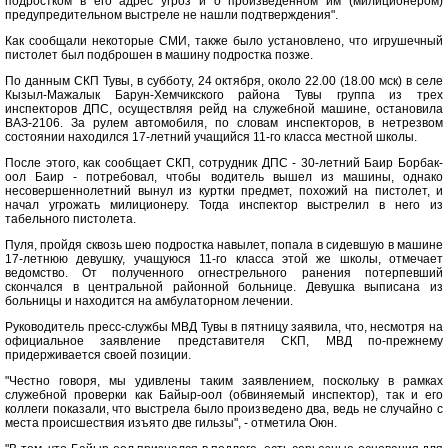
подростком в его адрес угроз и о произведенном им (милиционером)
предупредительном выстреле не нашли подтверждения".
Как сообщали некоторые СМИ, также было установлено, что игрушечный
пистолет был подброшен в машину подростка позже.
По данным СКП Тувы, в субботу, 24 октября, около 22.00 (18.00 мск) в селе
Кызыл-Мажалык Барун-Хемчикского района Тувы группа из трех
инспекторов ДПС, осуществляя рейд на служебной машине, остановила
ВАЗ-2106. За рулем автомобиля, по словам инспекторов, в нетрезвом
состоянии находился 17-летний учащийся 11-го класса местной школы.
После этого, как сообщает СКП, сотрудник ДПС - 30-летний Баир Борбак-
оол Баир - потребовал, чтобы водитель вышел из машины, однако
несовершеннолетний вынул из куртки предмет, похожий на пистолет, и
начал угрожать милиционеру. Тогда инспектор выстрелил в него из
табельного пистолета.
Пуля, пройдя сквозь шею подростка навылет, попала в сидевшую в машине
17-летнюю девушку, учащуюся 11-го класса этой же школы, отмечает
ведомство. От полученного огнестрельного ранения потерпевший
скончался в центральной районной больнице. Девушка выписана из
больницы и находится на амбулаторном лечении.
Руководитель пресс-службы МВД Тувы в пятницу заявила, что, несмотря на
официальное заявление представителя СКП, МВД по-прежнему
придерживается своей позиции.
"Честно говоря, мы удивлены таким заявлением, поскольку в рамках
служебной проверки как Байыр-оол (обвиняемый инспектор), так и его
коллеги показали, что выстрела было произведено два, ведь не случайно с
места происшествия изъято две гильзы", - отметила Оюн.