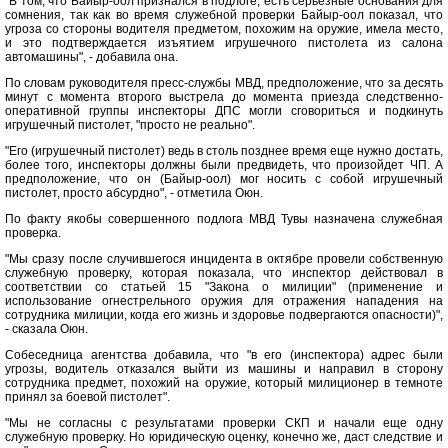
"В том, что Байыр-оол признался в подлоге, есть серьезные основания для
сомнения, так как во время служебной проверки Байыр-оол показал, что
угроза со стороны водителя предметом, похожим на оружие, имела место,
и это подтверждается изъятием игрушечного пистолета из салона
автомашины", - добавила она.
По словам руководителя пресс-службы МВД, предположение, что за десять
минут с момента второго выстрела до момента приезда следственно-
оперативной группы инспекторы ДПС могли сговориться и подкинуть
игрушечный пистолет, "просто не реально".
"Его (игрушечный пистолет) ведь в столь позднее время еще нужно достать,
более того, инспекторы должны были предвидеть, что произойдет ЧП. А
предположение, что он (Байыр-оол) мог носить с собой игрушечный
пистолет, просто абсурдно", - отметила Оюн.
По факту якобы совершенного подлога МВД Тувы назначена служебная
проверка.
"Мы сразу после случившегося инцидента в октябре провели собственную
служебную проверку, которая показала, что инспектор действовал в
соответствии со статьей 15 "Закона о милиции" (применение и
использование огнестрельного оружия для отражения нападения на
сотрудника милиции, когда его жизнь и здоровье подвергаются опасности)",
- сказала Оюн.
Собеседница агентства добавила, что "в его (инспектора) адрес были
угрозы, водитель отказался выйти из машины и направил в сторону
сотрудника предмет, похожий на оружие, который милиционер в темноте
принял за боевой пистолет".
"Мы не согласны с результатами проверки СКП и начали еще одну
служебную проверку. Но юридическую оценку, конечно же, даст следствие и