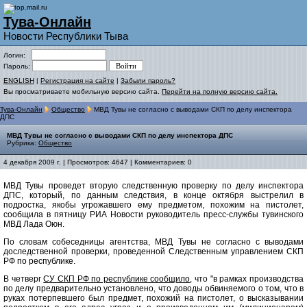
Тува-Онлайн
Новости Республики Тыва
Логин:
Пароль:
ENGLISH
|
Регистрация на сайте
|
Забыли пароль?
Вы просматриваете мобильную версию сайта.
Перейти на полную версию сайта.
Тува-Онлайн
Общество
МВД Тувы не согласно с выводами СКП по делу инспектора
ДПС
МВД Тувы не согласно с выводами СКП по делу инспектора ДПС
Рубрика:
Общество
4 декабря 2009 г. | Просмотров: 4647 | Комментариев: 0
МВД Тувы проведет вторую следственную проверку по делу инспектора
ДПС, который, по данным следствия, в конце октября выстрелил в
подростка, якобы угрожавшего ему предметом, похожим на пистолет,
сообщила в пятницу РИА Новости руководитель пресс-службы тувинского
МВД Лада Оюн.
По словам собеседницы агентства, МВД Тувы не согласно с выводами
доследственной проверки, проведенной Следственным управлением СКП
РФ по республике.
В четверг
СУ СКП РФ по республике сообщило
, что "в рамках производства
по делу предварительно установлено, что доводы обвиняемого о том, что в
руках потерпевшего был предмет, похожий на пистолет, о высказывании