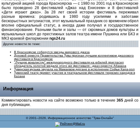
культурной акцией города Красноярска — с 1980 по 2001 год в Красноярске
было проведено 28 фестивалей «Джаз над Енисеем» и 8 фестивалей
«Дети играют джаз». За 28 лет своей истории фестиваль переживал
разные времена: родившись в 1980 году усилиями и заботами
бескорыстных энтузиастов, этот музыкальный праздник со временем обрел
вполне официальный статус, а иногда даже получал и государственное
финансирование. Разными были и залы — от скромных домов культуры и
музыкальных школ до престижных залов театра имени Пушкина или БКЗ и
МКЗ краевой филармонии
ngs24.ru
Другие новости по теме:
В Красноярске соберутся звезды мирового джаза
Духовой оркестр Правительства Тувы признан лучшим коллективом джазового
фестиваля в Красноярске
"Лучшую вокалистку" международного фестиваля на юбилей пригласил
обладатель золотой медали этого же фестиваля - джаз-оркестр Абакана
Тувинcкая музыка звучала на Мамаевом кургане в исполнении Софьи Кара-оол
Тувинский театр примет участие в театральном фестивале тюркских народов в
Казани
Информация
Комментировать новости на сайте возможно только в течение
365
дней со
дня публикации.
© 2001–2026, Информационное агентство "Тува-Онлайн"