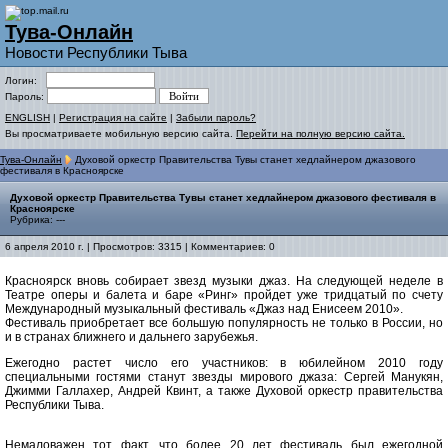
Тува-Онлайн
Новости Республики Тыва
Логин:
Пароль:
ENGLISH
|
Регистрация на сайте
|
Забыли пароль?
Вы просматриваете мобильную версию сайта.
Перейти на полную версию сайта.
Тува-Онлайн
Духовой оркестр Правительства Тувы станет хедлайнером джазового
фестиваля в Красноярске
Духовой оркестр Правительства Тувы станет хедлайнером джазового фестиваля в
Красноярске
Рубрика: ---
6 апреля 2010 г. | Просмотров: 3315 | Комментариев: 0
Красноярск вновь собирает звезд музыки джаз. На следующей неделе в
Театре оперы и балета и баре «Ринг» пройдет уже тридцатый по счету
Международный музыкальный фестиваль «Джаз над Енисеем 2010».
Фестиваль приобретает все большую популярность не только в России, но
и в странах ближнего и дальнего зарубежья.
Ежегодно растет число его участников: в юбилейном 2010 году
специальными гостями станут звезды мирового джаза: Сергей Манукян,
Джимми Галлахер, Андрей Квинт, а также Духовой оркестр правительства
Республики Тыва.
Немаловажен тот факт, что более 20 лет фестиваль был ежегодной