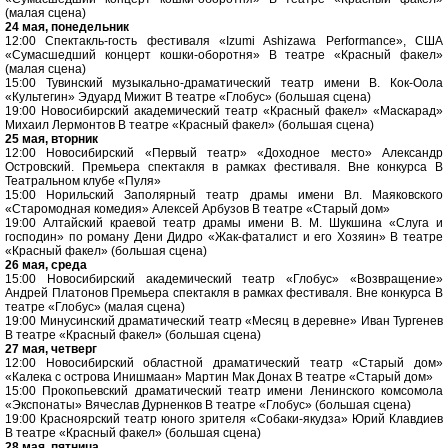
(малая сцена)
24 мая, понедельник
12:00 Спектакль-гость фестиваля «Izumi Ashizawa Performance», США
«Сумасшедший концерт кошки-оборотня» В театре «Красный факел»
(малая сцена)
15:00 Тувинский музыкально-драматический театр имени В. Кок-Оола
«Культегин» Эдуард Мижит В театре «Глобус» (большая сцена)
19:00 Новосибирский академический театр «Красный факел» «Маскарад»
Михаил Лермонтов В театре «Красный факел» (большая сцена)
25 мая, вторник
12:00 Новосибирский «Первый театр» «Доходное место» Александр
Островский. Премьера спектакля в рамках фестиваля. Вне конкурса В
Театральном клубе «Пуля»
15:00 Норильский Заполярный театр драмы имени Вл. Маяковского
«Старомодная комедия» Алексей Арбузов В театре «Старый дом»
19:00 Алтайский краевой театр драмы имени В. М. Шукшина «Слуга и
господин» по роману Дени Дидро «Жак-фаталист и его Хозяин» В театре
«Красный факел» (большая сцена)
26 мая, среда
15:00 Новосибирский академический театр «Глобус» «Возвращение»
Андрей Платонов Премьера спектакля в рамках фестиваля. Вне конкурса В
театре «Глобус» (малая сцена)
19:00 Минусинский драматический театр «Месяц в деревне» Иван Тургенев
В театре «Красный факел» (большая сцена)
27 мая, четверг
12:00 Новосибирский областной драматический театр «Старый дом»
«Калека с острова Инишмаан» Мартин Мак Донах В театре «Старый дом»
15:00 Прокопьевский драматический театр имени Ленинского комсомола
«Экспонаты» Вячеслав Дурненков В театре «Глобус» (большая сцена)
19:00 Красноярский театр юного зрителя «Собаки-якудза» Юрий Клавдиев
В театре «Красный факел» (большая сцена)
28 мая, пятница