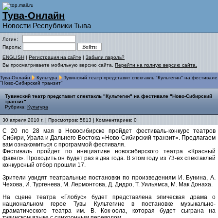
Тува-Онлайн
Новости Республики Тыва
Логин:
Пароль:
ENGLISH
|
Регистрация на сайте
|
Забыли пароль?
Вы просматриваете мобильную версию сайта.
Перейти на полную версию сайта.
Тува-Онлайн
Культура
Тувинский театр представит спектакль "Культегин" на фестивале
"Ново-Сибирский транзит"
Тувинский театр представит спектакль "Культегин" на фестивале "Ново-Сибирский
транзит"
Рубрика:
Культура
30 апреля 2010 г. | Просмотров: 5813 | Комментариев: 0
С 20 по 28 мая в Новосибирске пройдет фестиваль-конкурс театров
Сибири, Урала и Дальнего Востока «Ново-Сибирский транзит». Предлагаем
вам ознакомиться с программой фестиваля.
Фестиваль пройдет по инициативе новосибирского театра «Красный
факел». Проходить он будет раз в два года. В этом году из 73-ех спектаклей
конкурсный отбор прошли 17.
Зрители увидят театральные постановки по произведениям И. Бунина, А.
Чехова, И. Тургенева, М. Лермонтова, Д. Дидро, Т. Уильямса, М. Мак Донаха.
На сцене театра «Глобус» будет представлена эпическая драма о
национальном герое Тувы Культегине в постановке музыкально-
драматического театра им. В. Кок-оола, которая будет сыграна на
тувинском языке с синхронным переводом.