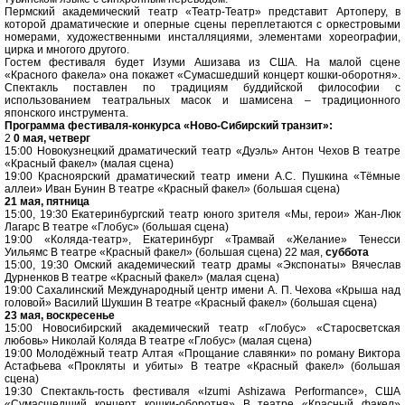
Пермский академический театр «Театр-Театр» представит Артоперу, в
которой драматические и оперные сцены переплетаются с оркестровыми
номерами, художественными инсталляциями, элементами хореографии,
цирка и многого другого.
Гостем фестиваля будет Изуми Ашизава из США. На малой сцене
«Красного факела» она покажет «Сумасшедший концерт кошки-оборотня».
Спектакль поставлен по традициям буддийской философии с
использованием театральных масок и шамисена – традиционного
японского инструмента.
Программа фестиваля-конкурса «Ново-Сибирский транзит»:
2
0 мая, четверг
15:00 Новокузнецкий драматический театр «Дуэль» Антон Чехов В театре
«Красный факел» (малая сцена)
19:00 Красноярский драматический театр имени А.С. Пушкина «Тёмные
аллеи» Иван Бунин В театре «Красный факел» (большая сцена)
21 мая, пятница
15:00, 19:30 Екатеринбургский театр юного зрителя «Мы, герои» Жан-Люк
Лагарс В театре «Глобус» (большая сцена)
19:00 «Коляда-театр», Екатеринбург «Трамвай «Желание» Тенесси
Уильямс В театре «Красный факел» (большая сцена) 22 мая,
суббота
15:00, 19:30 Омский академический театр драмы «Экспонаты» Вячеслав
Дурненков В театре «Красный факел» (малая сцена)
19:00 Сахалинский Международный центр имени А. П. Чехова «Крыша над
головой» Василий Шукшин В театре «Красный факел» (большая сцена)
23 мая, воскресенье
15:00 Новосибирский академический театр «Глобус» «Старосветская
любовь» Николай Коляда В театре «Глобус» (малая сцена)
19:00 Молодёжный театр Алтая «Прощание славянки» по роману Виктора
Астафьева «Прокляты и убиты» В театре «Красный факел» (большая
сцена)
19:30 Спектакль-гость фестиваля «Izumi Ashizawa Performance», США
«Сумасшедший концерт кошки-оборотня» В театре «Красный факел»