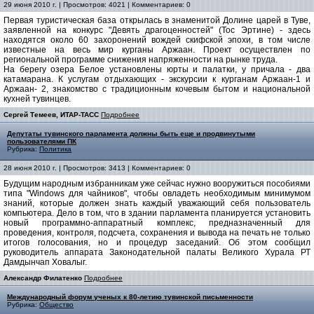
29 июня 2010 г. | Просмотров: 4021 | Комментариев: 0
Первая туристическая база открылась в знаменитой Долине царей в Туве,
заявленной на конкурс "Девять драгоценностей" (Тос Эртине) - здесь
находятся около 60 захоронений вождей скифской эпохи, в том числе
известные на весь мир курганы Аржаан. Проект осуществлен по
региональной программе снижения напряженности на рынке труда.
На берегу озера Белое установлены юрты и палатки, у причала - два
катамарана. К услугам отдыхающих - экскурсии к курганам Аржаан-1 и
Аржаан- 2, знакомство с традиционным кочевым бытом и национальной
кухней тувинцев.
Сергей Темеев, ИТАР-ТАСС
Подробнее
Депутаты тувинского парламента должны быть еще и продвинутыми
пользователями ПК
Рубрика:
Политика
28 июня 2010 г. | Просмотров: 3413 | Комментариев: 0
Будущим народным избранникам уже сейчас нужно вооружиться пособиями
типа "Windows для чайников", чтобы овладеть необходимым минимумом
знаний, которые должен знать каждый уважающий себя пользователь
компьютера. Дело в том, что в здании парламента планируется установить
новый программно-аппаратный комплекс, предназначенный для
проведения, контроля, подсчета, сохранения и вывода на печать не только
итогов голосования, но и процедур заседаний. Об этом сообщил
руководитель аппарата Законодательной палаты Великого Хурала РТ
Дамдынчап Ховалыг.
Александр Филатенко
Подробнее
Международный форум ученых к 80-летию тувинской письменности
Рубрика:
Общество