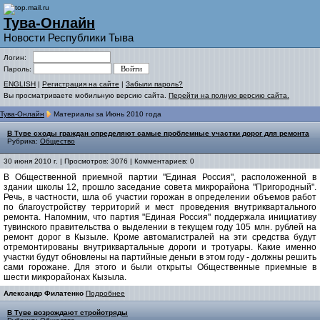
Тува-Онлайн
Новости Республики Тыва
Логин:
Пароль:
ENGLISH
|
Регистрация на сайте
|
Забыли пароль?
Вы просматриваете мобильную версию сайта.
Перейти на полную версию сайта.
Тува-Онлайн
Материалы за Июнь 2010 года
В Туве сходы граждан определяют самые проблемные участки дорог для ремонта
Рубрика:
Общество
30 июня 2010 г. | Просмотров: 3076 | Комментариев: 0
В Общественной приемной партии "Единая Россия", расположенной в
здании школы 12, прошло заседание совета микрорайона "Пригородный".
Речь, в частности, шла об участии горожан в определении объемов работ
по благоустройству территорий и мест проведения внутриквартального
ремонта. Напомним, что партия "Единая Россия" поддержала инициативу
тувинского правительства о выделении в текущем году 105 млн. рублей на
ремонт дорог в Кызыле. Кроме автомагистралей на эти средства будут
отремонтированы внутриквартальные дороги и тротуары. Какие именно
участки будут обновлены на партийные деньги в этом году - должны решить
сами горожане. Для этого и были открыты Общественные приемные в
шести микрорайонах Кызыла.
Александр Филатенко
Подробнее
В Туве возрождают стройотряды