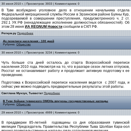
30 июня 2010 г. | Просмотров: 3933 | Комментариев: 0
В Туве возбуждено уголовное дело в отношении начальника отдела
Федеральной миграционной службы России в Эрзинском районе Буяны Кур,
подозреваемой в совершении преступления, предусмотренного ч. 2 ст.
292.1 УК РФ (ненадлежащее исполнение должностных обязанностей). Об
этом 28 июня
ИА REGNUM Новости
сообщили в СКП РФ.
Регнум.ру
Подробнее
До переписи населения - 100 дней
Рубрика:
Общество
30 июня 2010 г. | Просмотров: 3234 | Комментариев: 0
Чуть больше ста дней осталось до старта Всероссийской переписи
населения 2010 года. Несмотря на то, что в разгаре сезон летних отпусков,
Росстат не останавливает работу и продолжает активную подготовку к ее
проведению.
Подготовка к Всероссийской переписи населения ведется с 2007 года, и
сейчас уже можно подводить предварительные результаты этой работы.
Светлана Мунзук, Тывастат
Подробнее
В Туве бойцам тувинского ОМОНа вручены государственные награды
Рубрика:
Общество
29 июня 2010 г. | Просмотров: 4669 | Комментариев: 0
В преддверии 85-летней годовщины со дня образования тувинской
милиции Председатель Правительства Республики Тыва Шолбан Кара-оол
вручил правительственные награды ряду сотрудников милиции.