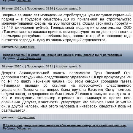
Рубрика:
Общество
30 июня 2010 г. | Просмотров: 3329 | Комментариев: 0
Впервые за много лет молодежные стройотряды Тувы получили серьезный
подряд – в трудовом семестре-2010 их привлекают на строительство
молочно-товарной фермы на 200 голов скота. Общая стоимость проекта –
57,449 миллионов рублей. Генеральный подрядчик строительства ООО
«Тывамонтаж» согласился принять помощь студентов по договоренности с
премьером республики Шолбаном Кара-оолом, который с прошлого года
пытается возродить одну из главных традиций студенчества.
gov.tuva.ru
Подробнее
Подозреваемый в избиении чабана экс-спикер Тувы свалил вину на товарища
Рубрика:
Право/Криминал
30 июня 2010 г. | Просмотров: 3831 | Комментариев: 0
Депутат Законодательной палаты парламента Тувы Василий Оюн
допрошен сотрудниками следственного управления СК при прокуратуре РФ
по РТ по факту избиения чабана.
Об этом сегодня сообщила газета
«Тувинская правда» со ссылкой на пресс-службу следственного
управления.Повестка на допрос была вручена Василию Оюну полторы
недели назад, но допрошен он был только 21 июня в присутствии адвоката.
Как и ожидалось, экс-спикер отрицает все выдвинутые против него
обвинения. Депутат, в частности, утверждает, что Чингиса Оюна избил не
он, а другой человек. Имя этого человека в интересах следствия пока не
разглашается.
gov.tuva.ru
Подробнее
В Туве сотрудница миграционной службы незаконно выдала российский паспорт
Рубрика:
Общество