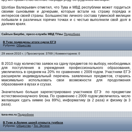
Шолбан Валерьевич отметил, что Тува и МВД республики может гордиться
своими сыновьями и дочерьми, которые встали на стражу порядка и
интересов своей страны. Большинство личного состава тувинской милиции
побывали в различных горячих точках и с честью выполнили свой долг в
далеких краях.
Сайгын Бюрбю, пресс-служба МВД ТУвы
Подробнее
В Туве подведены итоги сдачи ЕГЭ
Рубрика:
Общество
29 июня 2010 г. | Просмотров: 3769 | Комментариев: 0
В 2010 году количество заявок на сдачу предметов по выбору, необходимых
для поступления в учреждения профессионального образования,
увеличилось в среднем на 20% по сравнению с 2009 годом. Участники ЕГЭ
расширили индивидуальный перечень заявленных предметов, стараясь
максимально использовать свои возможности для продолжения
образования в вузах и ссузах.
Значительно больше зарегистрировано участников ЕГЭ по предметам
естественнонаучного блока. По сравнению с 2009 годом увеличилось число
желающих сдать химию (на 89%), информатику (в 2 раза) и физику (в 3
раза).
tuva-mo.ru
Подробнее
В Туве в Долине царей открыта турбаза
Рубрика:
Общество
/
Тос Эртине