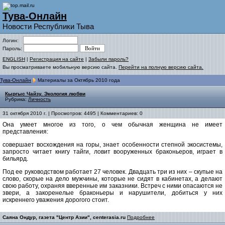
Тува-Онлайн
Новости Республики Тыва
Логин:
Пароль:
ENGLISH
|
Регистрация на сайте
|
Забыли пароль?
Вы просматриваете мобильную версию сайта.
Перейти на полную версию сайта.
Тува-Онлайн
Материалы за Октябрь 2010 года
Кыргыс Чайзу. Экология любви
Рубрика:
Личность
31 октября 2010 г. | Просмотров: 4495 | Комментариев: 0
Она умеет многое из того, о чем обычная женщина не имеет
представления:
совершает восхождения на горы, знает особенности степной экосистемы,
запросто читает книгу тайги, ловит вооруженных браконьеров, играет в
бильярд.
Под ее руководством работает 27 человек. Двадцать три из них – скупые на
слово, скорые на дело мужчины, которые не сидят в кабинетах, а делают
свою работу, охраняя вверенные им заказники. Встреч с ними опасаются не
звери, а закоренелые браконьеры и нарушители, добиться у них
искреннего уважения дорогого стоит.
Саяна Ондур, газета "Центр Азии", centerasia.ru
Подробнее