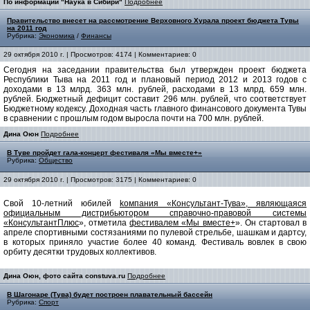
По информации "Наука в Сибири"
Подробнее
Правительство внесет на рассмотрение Верховного Хурала проект бюджета Тувы
на 2011 год
Рубрика:
Экономика
/
Финансы
29 октября 2010 г. | Просмотров: 4174 | Комментариев: 0
Сегодня на заседании правительства был утвержден проект бюджета
Республики Тыва на 2011 год и плановый период 2012 и 2013 годов с
доходами в 13 млрд. 363 млн. рублей, расходами в 13 млрд. 659 млн.
рублей. Бюджетный дефицит составит 296 млн. рублей, что соответствует
Бюджетному кодексу. Доходная часть главного финансового документа Тувы
в сравнении с прошлым годом выросла почти на 700 млн. рублей.
Дина Оюн
Подробнее
В Туве пройдет гала-концерт фестиваля «Мы вместе+»
Рубрика:
Общество
29 октября 2010 г. | Просмотров: 3175 | Комментариев: 0
Свой 10-летний юбилей
koмпания «Консультант-Тува», являющаяся
официальным дистрибьютором справочно-правовой системы
«КонсультантПлюс
», отметила
фестивалем «Мы вместе+
». Он стартовал в
апреле спортивными состязаниями по пулевой стрельбе, шашкам и дартсу,
в которых приняло участие более 40 команд. Фестиваль вовлек в свою
орбиту десятки трудовых коллективов.
Дина Оюн, фото сайта constuva.ru
Подробнее
В Шагонаре (Тува) будет построен плавательный бассейн
Рубрика:
Спорт