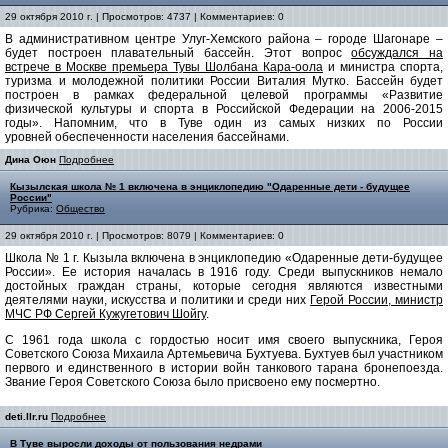
29 октября 2010 г. | Просмотров: 4737 | Комментариев: 0
В административном центре Улуг-Хемского района – городе Шагонаре –
будет построен плавательный бассейн. Этот вопрос
обсуждался на
встрече в Москве премьера Тувы Шолбана Кара-оола
и министра спорта,
туризма и молодежной политики России Виталия Мутко. Бассейн будет
построен в рамках федеральной целевой программы «Развитие
физической культуры и спорта в Российской Федерации на 2006-2015
годы». Напомним, что в Туве один из самых низких по России
уровней обеспеченности населения бассейнами.
Дина Оюн
Подробнее
Кызылская школа № 1 включена в энциклопедию "Одаренные дети - будущее
России"
Рубрика:
Общество
29 октября 2010 г. | Просмотров: 8079 | Комментариев: 0
Школа № 1 г. Кызыла включена в энциклопедию «Одаренные дети-будущее
России». Ее история началась в 1916 году. Среди выпускников немало
достойных граждан страны, которые сегодня являются известными
деятелями науки, искусства и политики и среди них
Герой России, министр
МЧС РФ Сергей Кужугетович Шойгу
.
С 1961 года школа с гордостью носит имя своего выпускника, Героя
Советского Союза Михаила Артемьевича Бухтуева. Бухтуев был участником
первого и единственного в истории войн танкового тарана бронепоезда.
Звание Героя Советского Союза было присвоено ему посмертно.
deti.llr.ru
Подробнее
В Туве выросли доходы от пользования недрами