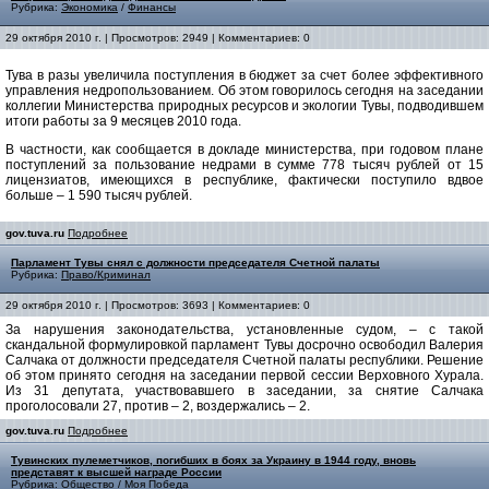
Рубрика:
Экономика
/
Финансы
29 октября 2010 г. | Просмотров: 2949 | Комментариев: 0
Тува в разы увеличила поступления в бюджет за счет более эффективного
управления недропользованием. Об этом говорилось сегодня на заседании
коллегии Министерства природных ресурсов и экологии Тувы, подводившем
итоги работы за 9 месяцев 2010 года.
В частности, как сообщается в докладе министерства, при годовом плане
поступлений за пользование недрами в сумме 778 тысяч рублей от 15
лицензиатов, имеющихся в республике, фактически поступило вдвое
больше – 1 590 тысяч рублей.
gov.tuva.ru
Подробнее
Парламент Тувы снял с должности председателя Счетной палаты
Рубрика:
Право/Криминал
29 октября 2010 г. | Просмотров: 3693 | Комментариев: 0
За нарушения законодательства, установленные судом, – с такой
скандальной формулировкой парламент Тувы досрочно освободил Валерия
Салчака от должности председателя Счетной палаты республики. Решение
об этом принято сегодня на заседании первой сессии Верховного Хурала.
Из 31 депутата, участвовавшего в заседании, за снятие Салчака
проголосовали 27, против – 2, воздержались – 2.
gov.tuva.ru
Подробнее
Тувинских пулеметчиков, погибших в боях за Украину в 1944 году, вновь
представят к высшей награде России
Рубрика:
Общество
/
Моя Победа