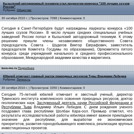
Кызылский автодорожный техникум стал лауреатом конкурса "100 лучших ссузов
России"
Рубрика:
Общество
30 октября 2010 г. | Просмотров: 7098 | Комментариев: 0
Сегодня в Санкт-Петербурге будут награждены лауреаты конкурса «100
лучших ссузов России». В число лучших средних специальных учебных
заведений России попал и Кызылский автодорожный техникум. К этому
решению пришли члены независимого общественного Совета
(председатель Совета - Шудегов Виктор Евграфович, заместитель
председателя Комитета Госдумы по образованию), Оргкомитета пятого
конкурса среди учреждений начального и среднего профессионального
образования, Международной академии качества и маркетинга.
tuva-mo.ru
Подробнее
Юбилей отмечает главный знаток природных ресурсов Тувы Владимир Лебедев
Рубрика:
Личность
30 октября 2010 г. | Просмотров: 3350 | Комментариев: 0
Сегодня 75-летний юбилей отмечает и
звестный ученый, директор
Тувинского института комплексного освоения природных ресурсов, доктор
геологических наук,
Заслуженный деятель науки Российской Федерации и
Республики Тыва
Владимир Ильич Лебедев. С днем рождения ученого
поздравил глава республики Шолбан Кара-оол. Премьер отметил, что
результаты исследовательской работы юбиляра имеют важное прикладное
значение для республики, для выработки ее экономических
приоритетов, развития горнодобывающего комплекса, реализации крупных
инвестиционных проектов.