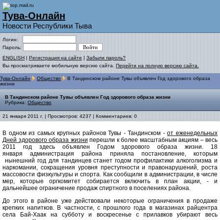
Тува-Онлайн
Новости Республики Тыва
Логин:
Пароль:
ENGLISH
|
Регистрация на сайте
|
Забыли пароль?
Вы просматриваете мобильную версию сайта.
Перейти на полную версию сайта.
Тува-Онлайн
Общество
В Тандинском районе Тувы объявлен Год здорового образа
жизни
В Тандинском районе Тувы объявлен Год здорового образа жизни
Рубрика:
Общество
21 января 2011 г. | Просмотров: 4237 | Комментариев: 0
В одном из самых крупных районов Тувы - Тандинском -
от еженедельных
Дней здорового образа жизни
перешли к более масштабным акциям – весь
2011 год здесь объявлен Годом здорового образа жизни. 18
января администрация района приняла постановление, которым
нынешний год для тандинцев станет годом профилактики алкоголизма и
наркомании, сокращения уровня преступности и правонарушений, роста
массовости физкультуры и спорта. Как сообщили в администрации, в числе
мер, которые оргкомитет собирается включить в план акции, - и
дальнейшее ограничение продаж спиртного в поселениях района.
До этого в районе уже действовали некоторые ограничения в продаже
крепких напитков. В частности, с прошлого года в магазинах райцентра
села Бай-Хаак на субботу и воскресенье с прилавков убирают весь