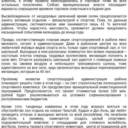
алкоголь. К этому правилу присоединились и торговые точки во всех
остальных поселениях. Сейчас муниципальные власти обсуждают
варианты сокращения времени торговли спиртным и в будние дни.
Высвобожденное от нездоровых увлечений время селян предполагается
занять активным отдыхом – физкультурой и спортом. Пока, по данным
администрации, систематически ими занимаются лишь 41 % жителей
района. Чтобы нарастить массовость, оргкомитет должен предложить
насыщенный событиями календарь до конца года.
Правда, соответствующих планам акции спортсооружений в районе явно
маловато, сетуют в администрации. Даже в районном центре на всех
любителей игровых видов спорта есть только один спортивный зал, и тот
школьный. Выходные в нем расписаны поминутно без всяких перерывов –
настолько плотна очередь трудовых коллективов, желающих погонять в
зале мяч. Отчасти разгружать школьный зал удается с помощью лыжных
гонок на свежем воздухе и небольшого тренажерного салона, тоже
единственного на все село, куда организаторы выходных перенаправляют
желающих, которым за 40 лет.
Проблему нехватки спортплощадей администрация района
планирует решить тоже в этом году – за счет строительства полноценного
спортивного комплекса. Он предусмотрен муниципальной инвестиционной
программой. Предполагается, что проект стоимостью более 100 млн.
рублей будет реализовываться на условиях софинансирования с
республиканским бюджетом.
Кроме того, тандинцы намерены в этом году всерьез взяться за
обустройство зон отдыха на озерах Чагытай, Хадын и Дус-Холь, где любят
проводить отпуска и выходные жители со всей республики. На лечебном
Дус-Холе, к примеру, намечается создать целый спортивно-
оздоровительный комплекс с площадками для пляжного волейбола,
футбола, пункты проката спортивного инвентаря, центр аттракционов для