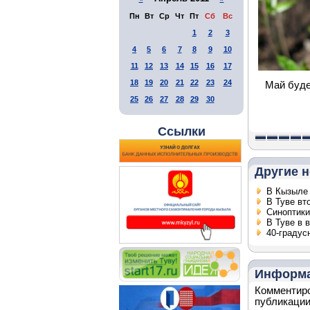
Пн
Вт
Ср
Чт
Пт
Сб
Вс
1
2
3
4
5
6
7
8
9
10
11
12
13
14
15
16
17
18
19
20
21
22
23
24
Май буде
25
26
27
28
29
30
Ссылки
Другие н
В Кызыле
В Туве вт
Синоптики
В Туве в 
40-градус
Информ
Комментиро
публикации