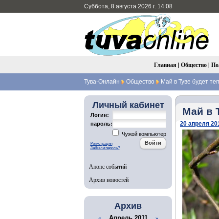
Суббота, 8 августа 2026 г. 14:08
Главная
|
Общество
|
По
Тува-Онлайн
Общество
Май в Туве будет те
Личный кабинет
Май в 
Логин:
20 апреля 201
пароль:
Чужой компьютер
Регистрация
Забыли пароль?
Анонс событий
Архив новостей
Архив
Апрель 2011
«
»