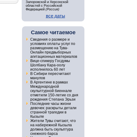
Запорожской и Херсонской
областей с Российской
Федерацией
(Россия)
все даты
Самое читаемое
Сведения о размере и
условиях оплаты услуг по
размещению на Тува-
Онлайн предвыборных
агитационных материалов
Вице-спикеру Госдумы
Шолбану Кара-оолу
исполнилось 60 лет
В Сибири пересчитают
манулов
В Аргентине в рамках
Международной
скульптурной биеннале
отметили 150-летие со дня
рождения Степана Эрьзи
Последние часы жизни
девочек: раскрыты детали
странной трагедии в
Кызыле
Жители Тувы считают, что
на набережной Кызыла
должна быть скульптура
снежного барса