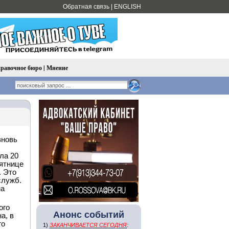
Обратная связь
|
ENGLISH
равочное бюро
|
Мнение
вновь
ла 20
пятнице
. Это
служб.
на
ого
Анонс событий
а, в
го
1)
ЗАКАНЧИВАЕТСЯ СЕГОДНЯ
: