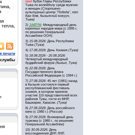
я
new!
Кубок Главы Республики
Тыва по волейболу среди мужчин
пина,
и женщин
(Спортивно-
а
культурный центр "Победа", пгт
Каа-Хем, Кызылский кожуун,
Тыва)
ая
2)
ЗАВТРА
:
Международный день
 тепла,
коренных народов мира (с 1995 г,
по решению Генеральной
Ассамблеи ООН)
3)
15.08.2026:
День Республики
Тыва
(Тува)
4)
17.08.2026:
День Хоомея
(Тува)
я печати
5)
18.08.2026 - 20.08.2026:
Четвертый международный
-службы
буддийский форум
(Кызыл, Тува)
6)
22.08.2026:
День
Государственного флага
Российской Федерации (с 1994 г.)
7)
27.08.2026:
45 лет (1981) назад
в Кызыле состоялся первый
республиканский фестиваль
хоомея, в котором приняли
участие 110 представителей всех
г
районов Тувы, гости из МНР,
Башкирии, Хакасии.
(Тува)
8)
27.08.2026:
День российского
кино (с 1980 г.)
(Россия)
9)
27.09.2026:
Всемирный день
туризма (с 1980 г., по решению
Генеральной Ассамблеи)
дня
10)
30.09.2026:
День
воссоединения ДНР, ЛНР,