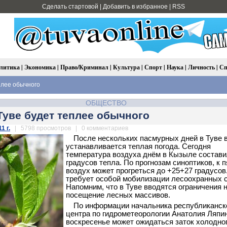
Сделать стартовой
|
Добавить в избранное
|
RSS
литика
|
Экономика
|
Право/Криминал
|
Культура
|
Спорт
|
Наука
|
Личность
|
Сп
плее обычного
ОБЩЕСТВО
Туве будет теплее обычного
1 г.
| 5798 просмотров | 0 комментариев
После нескольких пасмурных дней в Туве 
устанавливается теплая погода. Сегодня
температура воздуха днём в Кызыле состави
градусов тепла. По прогнозам синоптиков, к 
воздух может прогреться до +25+27 градусов
требует особой мобилизации лесоохранных 
Напомним, что в Туве вводятся ограничения 
посещение лесных массивов.
По информации начальника республиканск
центра по гидрометеорологии Анатолия Ляпин
воскресенье может ожидаться заток холодно