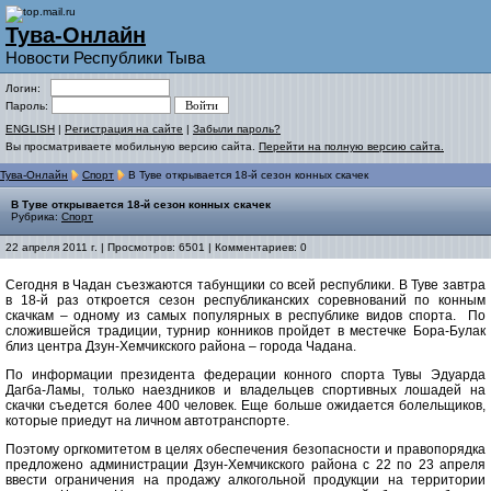
Тува-Онлайн
Новости Республики Тыва
Логин:
Пароль:
ENGLISH
|
Регистрация на сайте
|
Забыли пароль?
Вы просматриваете мобильную версию сайта.
Перейти на полную версию сайта.
Тува-Онлайн
Спорт
В Туве открывается 18-й сезон конных скачек
В Туве открывается 18-й сезон конных скачек
Рубрика:
Спорт
22 апреля 2011 г. | Просмотров: 6501 | Комментариев: 0
Сегодня в Чадан съезжаются табунщики со всей республики. В Туве завтра
в 18-й раз откроется сезон республиканских соревнований по конным
скачкам – одному из самых популярных в республике видов спорта. По
сложившейся традиции, турнир конников пройдет в местечке Бора-Булак
близ центра Дзун-Хемчикского района – города Чадана.
По информации президента федерации конного спорта Тувы Эдуарда
Дагба-Ламы, только наездников и владельцев спортивных лошадей на
скачки съедется более 400 человек. Еще больше ожидается болельщиков,
которые приедут на личном автотранспорте.
Поэтому оргкомитетом в целях обеспечения безопасности и правопорядка
предложено администрации Дзун-Хемчикского района с 22 по 23 апреля
ввести ограничения на продажу алкогольной продукции на территории