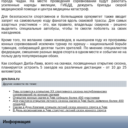
города Чадан. На месте проведения соревнований будут работать
усиленные наряды милиции, ГИБДД, дежурить бригады скорой
медицинской помощи и центра медицины катастроф.
Для безопасности спортсменов и болельщиков оргкомитет также вводит
запрет на самовольную езду фанатов вдоль скаковой трассы. Для самых
азартных участников – это, как правило, владельцы скакунов - решено
выделить специальные автобусы, чтобы те смогли поболеть за своих
наездников.
Кроме того, по желанию самих коневодов, в нынешнем году из программы
конных соревнований исключен турнир по хурешу – национальной борьбе
тувинцев, собирающей десятки тысяч зрителей. По мнению специалистов
федерации, смешение разных видов спорта в одном месте и событии не на
пользу делу популяризации обоих.
Как сообщил Дагба-Лама, всего на скачках, посвященных открытию сезона,
планируется устроить 5 заездов на различные дистанции - от 10 до 25
километров.
gov.tuva.ru
Другие новости по теме:
Тува готовится к открытию XX спортивного сезона республиканских
соревнований по конным скачкам
Открытие конных скачек в Туве собрало более 400 участников
Для участия в открытии летнего сезона скачек в Туве было заявлено более 400
лошадей
Скачки в Дзун-Хемчике открыли летний сезон конного спорта в Туве
В День космонавтики в Туве стартует летний сезон конного спорта
Информация