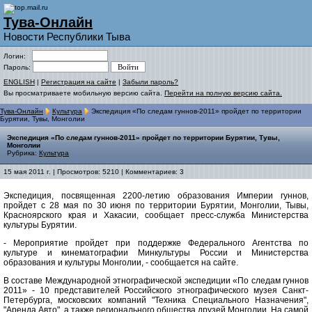
Тува-Онлайн
Новости Республики Тыва
Логин:
Пароль:
ENGLISH
|
Регистрация на сайте
|
Забыли пароль?
Вы просматриваете мобильную версию сайта.
Перейти на полную версию сайта.
Тува-Онлайн
Культура
Экспедиция «По следам гуннов-2011» пройдет по территории
Бурятии, Тувы, Монголии
Экспедиция «По следам гуннов-2011» пройдет по территории Бурятии, Тувы,
Монголии
Рубрика:
Культура
15 мая 2011 г. | Просмотров: 5210 | Комментариев: 3
Экспедиция, посвященная 2200-летию образования Империи гуннов,
пройдет с 28 мая по 30 июня по территории Бурятии, Монголии, Тывы,
Красноярского края и Хакасии, сообщает пресс-служба Министерства
культуры Бурятии.
- Мероприятие пройдет при поддержке Федерального Агентства по
культуре и кинематографии Минкультуры России и Министерства
образования и культуры Монголии, - сообщается на сайте.
В составе Международной этнографической экспедиции «По следам гуннов
2011» - 10 представителей Российского этнографического музея Санкт-
Петербурга, московских компаний "Техника Специального Назначения",
"Аренда Авто", а также регионального общества друзей Монголии. На самой