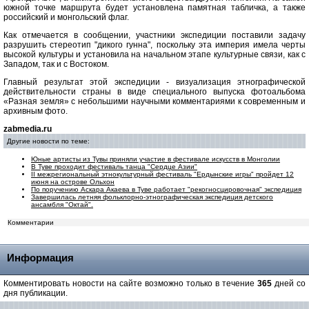
южной точке маршрута будет установлена памятная табличка, а также
российский и монгольский флаг.
Как отмечается в сообщении, участники экспедиции поставили задачу
разрушить стереотип "дикого гунна", поскольку эта империя имела черты
высокой культуры и установила на начальном этапе культурные связи, как с
Западом, так и с Востоком.
Главный результат этой экспедиции - визуализация этнографической
действительности страны в виде специального выпуска фотоальбома
«Разная земля» с небольшими научными комментариями к современным и
архивным фото.
zabmedia.ru
Другие новости по теме:
Юные артисты из Тувы приняли участие в фестивале искусств в Монголии
В Туве проходит фестиваль танца "Сердце Азии"
II межрегиональный этнокультурный фестиваль "Ердынские игры" пройдет 12
июня на острове Ольхон
По поручению Аскара Акаева в Туве работает "рекогносцировочная" экспедиция
Завершилась летняя фольклорно-этнографическая экспедиция детского
ансамбля "Октай".
Комментарии
Информация
Комментировать новости на сайте возможно только в течение
365
дней со
дня публикации.