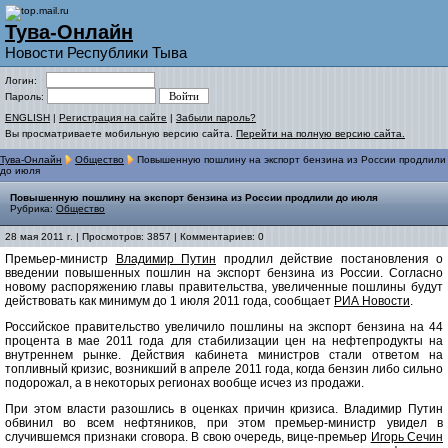
Тува-Онлайн
Новости Республики Тыва
Логин:
Пароль:
ENGLISH
|
Регистрация на сайте
|
Забыли пароль?
Вы просматриваете мобильную версию сайта.
Перейти на полную версию сайта.
Тува-Онлайн
Общество
Повышенную пошлину на экспорт бензина из России продлили
до июля
Повышенную пошлину на экспорт бензина из России продлили до июля
Рубрика:
Общество
28 мая 2011 г. | Просмотров: 3857 | Комментариев: 0
Премьер-министр
Владимир Путин
продлил действие постановления о
введении повышенных пошлин на экспорт бензина из России. Согласно
новому распоряжению главы правительства, увеличенные пошлины будут
действовать как минимум до 1 июля 2011 года, сообщает
РИА Новости
.
Российское правительство увеличило пошлины на экспорт бензина на 44
процента в мае 2011 года для стабилизации цен на нефтепродукты на
внутреннем рынке. Действия кабинета министров стали ответом на
топливный кризис, возникший в апреле 2011 года, когда бензин либо сильно
подорожал, а в некоторых регионах вообще исчез из продажи.
При этом власти разошлись в оценках причин кризиса. Владимир Путин
обвинил во всем нефтяников, при этом премьер-министр увидел в
случившемся признаки сговора. В свою очередь, вице-премьер
Игорь Сечин