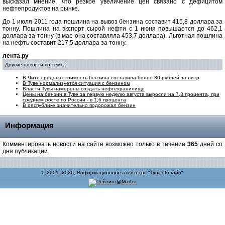
высказал мнение, что резкое увеличение цен связано с дефицитом
нефтепродуктов на рынке.
До 1 июля 2011 года пошлина на вывоз бензина составит 415,8 доллара за
тонну. Пошлина на экспорт сырой нефти с 1 июня повышается до 462,1
доллара за тонну (в мае она составляла 453,7 доллара). Льготная пошлина
на нефть составит 217,5 доллара за тонну.
лента.ру
Другие новости по теме:
В Чите средняя стоимость бензина составила более 30 рублей за литр
В Туве нормализуется ситуация с бензином
Власти Тувы намерены создать нефтехранилище
Цены на бензин в Туве за первую неделю августа выросли на 7,3 процента, при
среднем росте по России - в 1,6 процента
В республике значительно подорожал бензин
Информация
Комментировать новости на сайте возможно только в течение
365
дней со
дня публикации.
© 2001–2026, Информационное агентство "Тува-Онлайн"