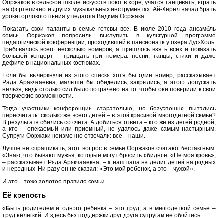
Ооржаков в сельской школе искусств поют в хоре, учатся танцевать, играть
на фортепиано и других музыкальных инструментах. Ай-Херел начал брать
уроки горлового пения у педагога Вадима Ооржака.
Показать свои таланты в семье готовы все. В июле 2010 года ансамбль
семьи Ооржаков попросили выступить в культурной программе
педагогической конференции, проходившей в пансионате у озера Дус-Холь.
Требовалось всего несколько номеров, а пришлось взять всех и показать
большой концерт – тридцать три номера: песни, танцы, стихи и даже
дефиле в национальных костюмах.
Если бы вычеркнули из этого списка хотя бы один номер, рассказывает
Рада Аракчааевна, малыши бы обиделись, закрылись, а этого допускать
нельзя, ведь столько сил было потрачено на то, чтобы они поверили в свои
творческие возможности.
Тогда участники конференции старательно, но безуспешно пытались
пересчитать: сколько же всего детей – в этой красивой многодетной семье?
В результате сбились со счета. А добиться ответа – кто же из детей родной,
а кто – опекаемый или приемный, не удалось даже самым настырным.
Супруги Ооржаки неизменно отвечали: все – наши.
Лучше не спрашивать, этот вопрос в семье Ооржаков считают бестактным.
«Знаю, что бывают мужья, которые могут бросить обидное: «Не моя кровь»,
– рассказывает Рада Аракчааевна, – а наш папа не делит детей на родных
и неродных. Ни разу он не сказал: «Это мой ребенок, а это – чужой».
И это – тоже золотое правило семьи.
Её крепость
«
Б
ыть родителем и одного ребенка – это труд, а в многодетной семье –
труд нелегкий. И здесь без поддержки друг друга супругам не обойтись.