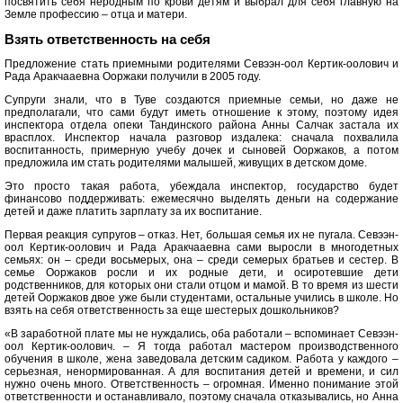
посвятить себя неродным по крови детям и выбрал для себя главную на
Земле профессию – отца и матери.
Взять ответственность на себя
Предложение стать приемными родителями Севээн-оол Кертик-оолович и
Рада Аракчааевна Ооржаки получили в 2005 году.
Супруги знали, что в Туве создаются приемные семьи, но даже не
предполагали, что сами будут иметь отношение к этому, поэтому идея
инспектора отдела опеки Тандинского района Анны Салчак застала их
врасплох. Инспектор начала разговор издалека: сначала похвалила
воспитанность, примерную учебу дочек и сыновей Ооржаков, а потом
предложила им стать родителями малышей, живущих в детском доме.
Это просто такая работа, убеждала инспектор, государство будет
финансово поддерживать: ежемесячно выделять деньги на содержание
детей и даже платить зарплату за их воспитание.
Первая реакция супругов – отказ. Нет, большая семья их не пугала. Севээн-
оол Кертик-оолович и Рада Аракчааевна сами выросли в многодетных
семьях: он – среди восьмерых, она – среди семерых братьев и сестер. В
семье Ооржаков росли и их родные дети, и осиротевшие дети
родственников, для которых они стали отцом и мамой. В то время из шести
детей Ооржаков двое уже были студентами, остальные учились в школе. Но
взять на себя ответственность за еще шестерых дошкольников?
«В заработной плате мы не нуждались, оба работали – вспоминает Севээн-
оол Кертик-оолович. – Я тогда работал мастером производственного
обучения в школе, жена заведовала детским садиком. Работа у каждого –
серьезная, ненормированная. А для воспитания детей и времени, и сил
нужно очень много. Ответственность – огромная. Именно понимание этой
ответственности и останавливало, поэтому сначала отказывались, но Анна