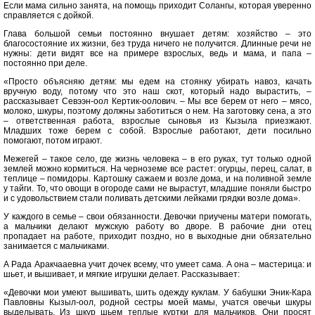
Если мама сильно занята, на помощь приходит Солангы, которая уверенно
справляется с дойкой.
Глава большой семьи постоянно внушает детям: хозяйство – это
благосостояние их жизни, без труда ничего не получится. Длинные речи не
нужны: дети видят все на примере взрослых, ведь и мама, и папа –
постоянно при деле.
«Просто объясняю детям: мы едем на стоянку убирать навоз, качать
вручную воду, потому что это наш скот, который надо вырастить, –
рассказывает Севээн-оол Кертик-оолович. – Мы все берем от него – мясо,
молоко, шкуры, поэтому должны заботиться о нем. На заготовку сена, а это
– ответственная работа, взрослые сыновья из Кызыла приезжают.
Младших тоже берем с собой. Взрослые работают, дети посильно
помогают, потом играют.
Межегей – такое село, где жизнь человека – в его руках, тут только одной
землей можно кормиться. На черноземе все растет: огурцы, перец, салат, в
теплице – помидоры. Картошку сажаем и возле дома, и на поливной земле
у тайги. То, что овощи в огороде сами не вырастут, младшие поняли быстро
и с удовольствием стали поливать детскими лейками грядки возле дома».
У каждого в семье – свои обязанности. Девочки приучены матери помогать,
а мальчики делают мужскую работу во дворе. В рабочие дни отец
пропадает на работе, приходит поздно, но в выходные дни обязательно
занимается с мальчиками.
А Рада Аракчааевна учит дочек всему, что умеет сама. А она – мастерица: и
шьет, и вышивает, и мягкие игрушки делает. Рассказывает:
«Девочки мои умеют вышивать, шить одежду куклам. У бабушки Эник-Кара
Павловны Кызыл-оол, родной сестры моей мамы, учатся овечьи шкуры
выделывать. Из шкур шьем теплые куртки для мальчиков. Они просят