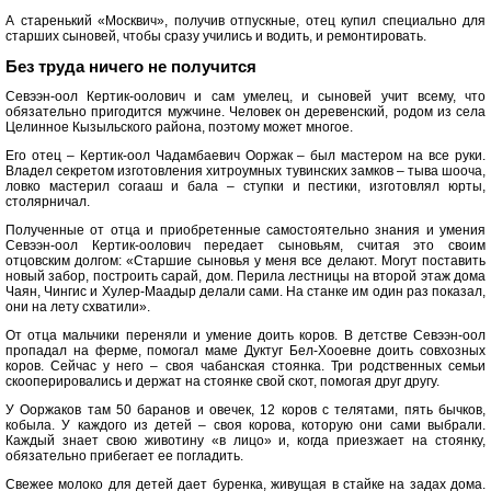
А старенький «Москвич», получив отпускные, отец купил специально для
старших сыновей, чтобы сразу учились и водить, и ремонтировать.
Без труда ничего не получится
Севээн-оол Кертик-оолович и сам умелец, и сыновей учит всему, что
обязательно пригодится мужчине. Человек он деревенский, родом из села
Целинное Кызыльского района, поэтому может многое.
Его отец – Кертик-оол Чадамбаевич Ооржак – был мастером на все руки.
Владел секретом изготовления хитроумных тувинских замков – тыва шооча,
ловко мастерил согааш и бала – ступки и пестики, изготовлял юрты,
столярничал.
Полученные от отца и приобретенные самостоятельно знания и умения
Севээн-оол Кертик-оолович передает сыновьям, считая это своим
отцовским долгом: «Старшие сыновья у меня все делают. Могут поставить
новый забор, построить сарай, дом. Перила лестницы на второй этаж дома
Чаян, Чингис и Хулер-Маадыр делали сами. На станке им один раз показал,
они на лету схватили».
От отца мальчики переняли и умение доить коров. В детстве Севээн-оол
пропадал на ферме, помогал маме Дуктуг Бел-Хооевне доить совхозных
коров. Сейчас у него – своя чабанская стоянка. Три родственных семьи
скооперировались и держат на стоянке свой скот, помогая друг другу.
У Ооржаков там 50 баранов и овечек, 12 коров с телятами, пять бычков,
кобыла. У каждого из детей – своя корова, которую они сами выбрали.
Каждый знает свою животину «в лицо» и, когда приезжает на стоянку,
обязательно прибегает ее погладить.
Свежее молоко для детей дает буренка, живущая в стайке на задах дома.