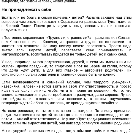
выбросил, это живой человек, живая душа!»
Не принадлежать себе
Б
рать или не брать в семью приемных детей? Раздумывающие над этим
вопросом частенько приезжают к Ооржакам из разных мест Тувы, даже из
неблизкой Тоджи. Посмотреть, изучить опыт, взвесить «за» и «против»,
получить совет.
«Постоянно спрашивают: «Трудно ли, страшно ли?» – размышляет Севээн-
оол Кертик-оолович. – Конечно, и страшно, и трудно, но все зависит от
конкретного человека. Не могу никому ничего советовать. Просто надо
знать: если берете детей, перестаете себе принадлежать. И
контролировать, воспитывать придется не только детей, но и самих себя.
У нас, например, много родственников, друзей, и если мы идем к ним на
юбилеи, другие праздники, то спиртного в рот не берем ни капли, потому
что дома ждут дети, а для них главное – авторитет родителей. Ни
спиртного, ни ругани родителей в приемной семье быть не должно.
Если неуверенности и сомнений больше, чем твердого убеждения,
наверняка, человек не готов взять на себя эту ответственность, а просто
ищет еще одну причину, чтобы уйти от принятия решения. Но то, что
многие сомневаются и долго пребывают в раздумье, даже хорошо. Лучше
все обдумать и отказаться, чем поспешить, а потом, одумавшись,
возвращать детей обратно, как вещь, не пригодившуюся в хозяйстве.
Но если решился, то ты ответственен за каждого. По закону приемные
родители отвечают за детей только до исполнения им восемнадцати лет,
потом – никакой ответственности. Но у нас в Туве традиционная психология
такая: если мы вырастили детей, они навсегда останутся нашими родными
Мы с супругой воспитываем их для того, чтобы они любили семью, людей,