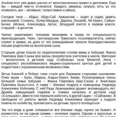
Альбом этот уже давно распух от многочисленных грамот и дипломов. Еще
бы – каждый чем-то отличился. Каждого, уверены супруги, есть за что
похвалить, все – активные, талантливые и умные.
Сегодня трое – Айдыс, Айда-Сай, Аржаанчик – ходят в садик, девять
школьников: Солангы, Хулер-Маадыр, Дарина, Онзагай, Ай-Херел, Сайын-
Белек, Айлана, Александра, Артас. Младший учится в первом классе,
старший – в десятом.
Чингис заканчивает техникум экономики и права по специальности
юриспруденция, Чаян, третьекурсник Тувинского госуниверситета, сейчас
служит в армии, на днях от его командования пришло благодарственное
письмо родителям за воспитание сына.
Старшие дочки пошли по педагогическим стопам мамы и бабушки: Фаина
Павловна Шир-Санаа всю жизнь проработала учителем в школе. Виктория
– воспитатель в детском саду «Сайзанак» села Межегей, Аяна –
специалист республиканского медико-социального центра для детей и
подростков с ограниченными возможностями.
Зятья Алексей и Роберт тоже стали для Ооржаков старшими сыновьями.
Плюс внуки – Буян, Айдана, Алдын-Херел, Кежик. Полноправные члены
большой семьи бабушки – Фаина Павловна Шир-Санаа и Эник-Кара
Павловна Кызыл-оол. А также – близкая подруга и помощница Надежда
Алексеевна Кобелева. С ней Рада Аракчааевна дружит восемнадцать лет.
Дружба заведующей садиком и повара началась в детском саду
«Солнышко», вместе они перешли работать в другой садик – «Сайзанак». В
свободное от работы время Надежда Алексеевна приходит к подруге
помочь по хозяйству, присмотреть за детьми, просто пообщаться.
Так что когда в доме собираются все близкие люди, скучно не бывает. И
разместить их на одном снимке – нелегкая задача. Однако и взрослые, и