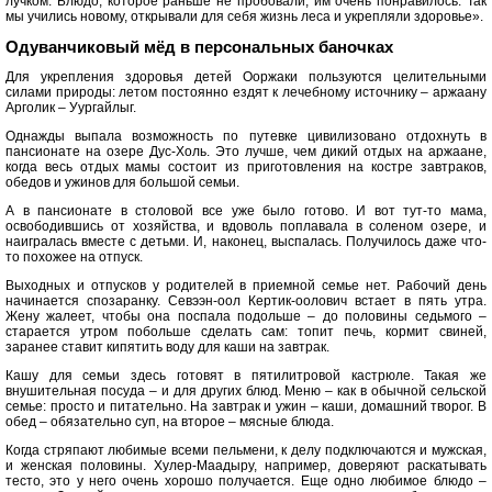
лучком. Блюдо, которое раньше не пробовали, им очень понравилось. Так
мы учились новому, открывали для себя жизнь леса и укрепляли здоровье».
Одуванчиковый мёд в персональных баночках
Для укрепления здоровья детей Ооржаки пользуются целительными
силами природы: летом постоянно ездят к лечебному источнику – аржаану
Арголик – Уургайлыг.
Однажды выпала возможность по путевке цивилизовано отдохнуть в
пансионате на озере Дус-Холь. Это лучше, чем дикий отдых на аржаане,
когда весь отдых мамы состоит из приготовления на костре завтраков,
обедов и ужинов для большой семьи.
А в пансионате в столовой все уже было готово. И вот тут-то мама,
освободившись от хозяйства, и вдоволь поплавала в соленом озере, и
наигралась вместе с детьми. И, наконец, выспалась. Получилось даже что-
то похожее на отпуск.
Выходных и отпусков у родителей в приемной семье нет. Рабочий день
начинается спозаранку. Севээн-оол Кертик-оолович встает в пять утра.
Жену жалеет, чтобы она поспала подольше – до половины седьмого –
старается утром побольше сделать сам: топит печь, кормит свиней,
заранее ставит кипятить воду для каши на завтрак.
Кашу для семьи здесь готовят в пятилитровой кастрюле. Такая же
внушительная посуда – и для других блюд. Меню – как в обычной сельской
семье: просто и питательно. На завтрак и ужин – каши, домашний творог. В
обед – обязательно суп, на второе – мясные блюда.
Когда стряпают любимые всеми пельмени, к делу подключаются и мужская,
и женская половины. Хулер-Маадыру, например, доверяют раскатывать
тесто, это у него очень хорошо получается. Еще одно любимое блюдо –