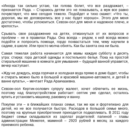
«Иногда так сильно устаю, так голова болит, что все раздражает, –
признается Рада. – Стараюсь детям это не показывать, а муж все равно
почувствует, что мне сегодня тяжело. Подойдет и тихо скажет: «Что ты,
дорогая, мы же договорились: все у нас будет хорошо». Этого для меня
достаточно, чтобы успокоиться. Севээн-оол для меня и надежное плечо, и
крепость».
Срывать свое раздражение на детях, отмахнуться от их вопросов и
проблем – не в правилах Рады. Она всегда – рядом, к ней всегда можно
подойти и попросить помощи, гордо похвастаться тем, чему научили в
садике, в школе. Или просто молча обнять. Как бы занята она ни была.
Самая тяжелая работа начинается для мамы каждую субботу в десять
утра: стирка: гора детской одежды и постельного белья. Пока на простой
стиральной машинке в комнате для умывания – будущей ванной управится,
вечер наступает.
«Жду не дождусь, когда горячая и холодная вода прямо в доме будет, чтобы
и стирать можно было в большой и красивой машине-автомате, и детей в
ванне купать», – мечтает Рада Аракчааевна.
Севээн-оол Кертик-оолович супругу жалеет, хочет облегчить ее жизнь,
поэтому над благоустройством работает: септик уже сделал, осталось
купить и установить машинку, раковину и ванну.
Покупки эти – в ближайших планах семьи, так же как и фортепиано для
детей, но не все получается быстро. Расходов в большой семье много,
поэтому на крупные приобретения приходится подкапливать. В 2011 году
бюджет семьи складывался из зарплат родителей: папиной – главы
администрации Межегея, маминой – 2920 рублей в месяц за каждого
приемного ребенка.