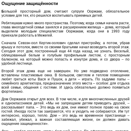
Ощущение защищённости
Б
ольшой просторный дом, считают супруги Ооржаки, обязательное
условие для тех, кто решился воспитывать приемных детей.
Ребятишкам нужно много пространства. Поэтому, когда семья начала расти,
глава многодетной семьи занялся и расширением жилища – дома, который
выделили молодым специалистам Ооржакам, когда они в 1993 году
приехали работать в Межегей.
Сначала Севээн-оол Кертик-оолович сделал пристройку, а потом, убрав
крышу и потолок, вместе со своими братьями начал возводить второй этаж.
Сегодня этот дом, построенный еще 44 года назад, не узнать. Веселый,
облицованный белым и голубым профильным листом, с просторным
балконом, на который можно попасть и изнутри дома, и со двора – по
удобной лестнице.
Второй этаж дома еще не завершен. Но уже подведено отопление,
вставлены пластиковые окна. В большом, светлом и теплом помещении
любят греться коты Вася и Пушок, а дети – играть. По задумке папы –
семейного архитектора, предназначение этого места – особое: для отдыха
всей семьи, общения с гостями. И здесь обязательно должно появиться
фортепиано.
Дом Ооржаков открыт для всех. В том числе, и для многочисленных друзей
и одноклассников детей. «Мы не запрещаем детям приводить друзей, –
рассказывает папа. – Это ведь их дом, они имеют полное право на своих
гостей. Иногда гости так заиграются, что и уходить не собираются. Им тут
интересно, хорошо, тепло. Дом – это ведь не временное пристанище –
забежал, убежал, а важная составляющая жизни, он должен давать
ощущение защищенности».