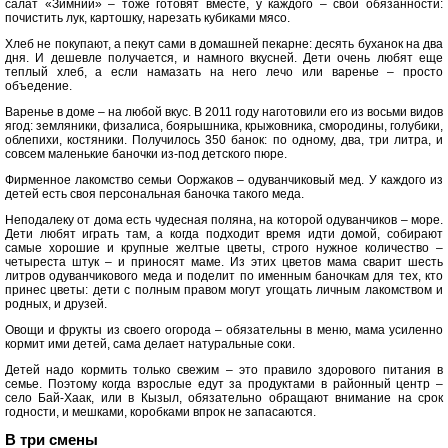
салат «Зимний» – тоже готовят вместе, у каждого – свои обязанности:
почистить лук, картошку, нарезать кубиками мясо.
Хлеб не покупают, а пекут сами в домашней пекарне: десять буханок на два
дня. И дешевле получается, и намного вкусней. Дети очень любят еще
теплый хлеб, а если намазать на него лечо или варенье – просто
объедение.
Варенье в доме – на любой вкус. В 2011 году наготовили его из восьми видов
ягод: земляники, физалиса, боярышника, крыжовника, смородины, голубики,
облепихи, костяники. Получилось 350 банок: по одному, два, три литра, и
совсем маленькие баночки из-под детского пюре.
Фирменное лакомство семьи Ооржаков – одуванчиковый мед. У каждого из
детей есть своя персональная баночка такого меда.
Неподалеку от дома есть чудесная поляна, на которой одуванчиков – море.
Дети любят играть там, а когда подходит время идти домой, собирают
самые хорошие и крупные желтые цветы, строго нужное количество –
четыреста штук – и приносят маме. Из этих цветов мама сварит шесть
литров одуванчикового меда и поделит по именным баночкам для тех, кто
принес цветы: дети с полным правом могут угощать личным лакомством и
родных, и друзей.
Овощи и фрукты из своего огорода – обязательны в меню, мама усиленно
кормит ими детей, сама делает натуральные соки.
Детей надо кормить только свежим – это правило здорового питания в
семье. Поэтому когда взрослые едут за продуктами в районный центр –
село Бай-Хаак, или в Кызыл, обязательно обращают внимание на срок
годности, и мешками, коробками впрок не запасаются.
В три смены