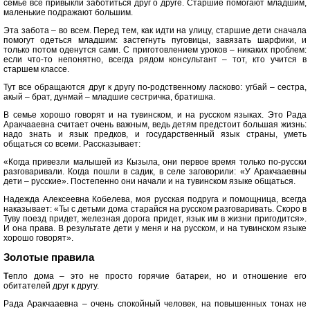
семье все привыкли заботиться друг о друге. Старшие помогают младшим,
маленькие подражают большим.
Эта забота – во всем. Перед тем, как идти на улицу, старшие дети сначала
помогут одеться младшим: застегнуть пуговицы, завязать шарфики, и
только потом оденутся сами. С приготовлением уроков – никаких проблем:
если что-то непонятно, всегда рядом консультант – тот, кто учится в
старшем классе.
Тут все обращаются друг к другу по-родственному ласково: угбай – сестра,
акый – брат, дунмай – младшие сестричка, братишка.
В семье хорошо говорят и на тувинском, и на русском языках. Это Рада
Аракчааевна считает очень важным, ведь детям предстоит большая жизнь:
надо знать и язык предков, и государственный язык страны, уметь
общаться со всеми. Рассказывает:
«Когда привезли малышей из Кызыла, они первое время только по-русски
разговаривали. Когда пошли в садик, в селе заговорили: «У Аракчааевны
дети – русские». Постепенно они начали и на тувинском языке общаться.
Надежда Алексеевна Кобелева, моя русская подруга и помощница, всегда
наказывает: «Ты с детьми дома старайся на русском разговаривать. Скоро в
Туву поезд придет, железная дорога придет, язык им в жизни пригодится».
И она права. В результате дети у меня и на русском, и на тувинском языке
хорошо говорят».
Золотые правила
Т
епло дома – это не просто горячие батареи, но и отношение его
обитателей друг к другу.
Рада Аракчааевна – очень спокойный человек, на повышенных тонах не