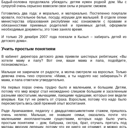
Бадый-ооловна продолжала убеждать: детям нужен родной дом. Мы с
супругой очень серьезно взвесили свои силы и решили: сможем.
Готовились два года: и морально, и материально. Постепенно покупали
кровати, постельное белье, посуду, игрушки для малышей. В отделе опеки
министерства образования республики нас ознакомили с правами и
обязанностями приемных родителей и приемных детей, оформили
необходимые документы, это тоже заняло время.
И только 29 декабря 2007 года поехали в Кызыл – забирать детей из
детского дома».
Учить простым понятиям
В кабинет директора детского дома привели шестерых ребятишек: «Вы
хотели маму и папу? Вот они, ваши мама и папа, подойдите,
познакомьтесь».
Малыши не закричали от радости, а молча смотрели на взрослых. Только
девочка очень тихо спросила: «Мама, а ты надолго нас забираешь?» И
мама, и папа ответили утвердительно.
На первых порах очень трудно было и маленьким, и большим. Детям,
потому что мир вокруг стал неожиданно слишком большим и заселенным
разными хвостатыми, мычащими, лающими чудищами, которых они видели
впервые. Как тут не реветь от страха. Взрослым, потому что надо было
пересмотреть весь свой прежний опыт воспитания.
Раде Аракчааевне, педагогу с двадцативосьмилетним стажем, пришлось
очень нелегко. Малыши, не знавшие семьи, оказались почти что
маленькими инопланетными существами, которых надо было учить
простым понятиям – дом, бабушка, сестра, брат, отучать прятать под
матрац вкусную лепешку, потому что ее никто не отнимет, и можно есть