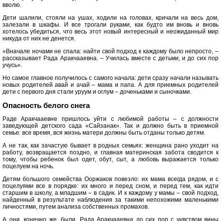
вволю.
Дети шалили, стояли на ушах, ходили на головах, кричали на весь дом,
залезали в шкафы. И все трогали руками, как будто им вновь и вновь
хотелось убедиться, что весь этот новый интересный и неожиданный мир
никуда от них не денется.
«Вначале ночами не спала: найти свой подход к каждому было непросто, –
рассказывает Рада Аракчааевна. – Училась вместе с детьми, и до сих пор
учусь».
Но самое главное получилось с самого начала: дети сразу начали называть
новых родителей авай и ачай – мама и папа. А для приемных родителей
дети с первого дня стали уруум и оглум – доченьками и сыночками.
Опасность белого снега
Раде Аракчааевне пришлось уйти с любимой работы – с должности
заведующей детского сада «Сайзанак». Так и должно быть в приемной
семье: все время, вся жизнь матери должны быть отданы только детям.
А не так, как зачастую бывает в родных семьях: женщина рано уходит на
работу, возвращается поздно, и главная материнская забота сводится к
тому, чтобы ребенок был одет, обут, сыт, а любовь выражается только
поцелуем на ночь.
Детям большого семейства Ооржаков повезло: их мама всегда рядом, и с
поцелуями все в порядке: их много и перед сном, и перед тем, как идти
старшим в школу, а младшим – в садик. И к каждому у мамы – свой подход,
найденный в результате наблюдения за такими непохожими маленькими
личностями, путем анализа собственных промахов.
А они, конечно же, были. Рада Аракчааевна до сих пор с чувством вины