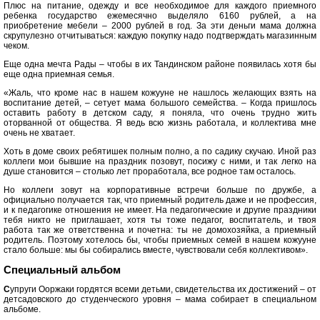
Плюс на питание, одежду и все необходимое для каждого приемного
ребенка государство ежемесячно выделяло 6160 рублей, а на
приобретение мебели – 2000 рублей в год. За эти деньги мама должна
скрупулезно отчитываться: каждую покупку надо подтверждать магазинным
чеком.
Еще одна мечта Рады – чтобы в их Тандинском районе появилась хотя бы
еще одна приемная семья.
«Жаль, что кроме нас в нашем кожууне не нашлось желающих взять на
воспитание детей, – сетует мама большого семейства. – Когда пришлось
оставить работу в детском саду, я поняла, что очень трудно жить
оторванной от общества. Я ведь всю жизнь работала, и коллектива мне
очень не хватает.
Хоть в доме своих ребятишек полным полно, а по садику скучаю. Иной раз
коллеги мои бывшие на праздник позовут, посижу с ними, и так легко на
душе становится – столько лет проработала, все родное там осталось.
Но коллеги зовут на корпоративные встречи больше по дружбе, а
официально получается так, что приемный родитель даже и не профессия,
и к педагогике отношения не имеет. На педагогические и другие праздники
тебя никто не приглашает, хотя ты тоже педагог, воспитатель, и твоя
работа так же ответственна и почетна: ты не домохозяйка, а приемный
родитель. Поэтому хотелось бы, чтобы приемных семей в нашем кожууне
стало больше: мы бы собирались вместе, чувствовали себя коллективом».
Специальный альбом
С
упруги Ооржаки гордятся всеми детьми, свидетельства их достижений – от
детсадовского до студенческого уровня – мама собирает в специальном
альбоме.