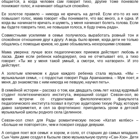
общается, а когда человек сам говорит тихо, другие тоже поневоле
понижают голос, и начинают общаться спокойно.
Ее золотое правило – никогда не кричать на детей. Если кто-то из них
повышает голос, мама говорит «Вы понимаете, что вас много, а я одна. И
когда вы начинаете кричать и шуметь, у меня начинает болеть голова. Если
вы будете говорить тихо, не повышая голоса, я буду очень рада».
Совместными усилиями в семье получилось выработать ровный тон и
спокойное отношение друг к другу. А ведь было время, когда дети не только
общались с помощью криков, но даже обзывались нехорошими словами.
Мама уверена: лучше всех педагогических приемов действует любовь и
ласка. Даже если ребенок набедокурил, она не отчитывает его, а тихо
говорит: «Ты же у меня такой умный, а смотри, что натворил». И это
действует.
А золотым ключиком к душе каждого ребенка стала музыка. «Мы –
музыкальная семья, – с гордостью говорит Рада Аракчааевна. – Муж поет, и
меня, до знакомства с ним никогда не певшую, научил петь».
В семейной истории – рассказ о том, как двадцать семь лет назад кудрявый
студент политехнического института, вчерашний солдат Севээн-оол, во
время встречи со студентками филологического факультета
педагогического института позвал в пустую аудиторию тихую Раду, которую
давно заприметил, и сел за фортепиано: пригодились уроки в детской
музыкальной школы родного села Целинное.
Севээн-оол спел для Рады романтическую песню «Катап келбес» –
«Больше не повторится», чем и покорил сердце девушки.
А сегодня поет вся семья: и хором, и соло, от старших до самых младших.
Сын Чаян даже создал в Кызыле свою музыкальную группу «Сан-Хээ». Дети