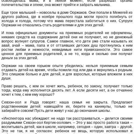
освободилась мама, и в любой момент, если разрешат органы
попечительства и
опеки, она может прийти и забрать мальчика.
Еще трое малышей – новоселы в доме Ооржаков. Они попали в Межегей из
другого района, где в ноябре прошлого года могли просто погибнуть от
холода и голода, потому что мама перестала заботиться о них. Супруги
Ооржаки не отказались стать родителями и для этих детей.
И пока официально документы на приемных родителей не оформлены,
никаких средств на содержание детей они не получают, но не денежный
вопрос волнует супругов. Самое главное, что дети уже стали называть их
авай, ачай – мама, папа и от оттаявших детских душ протянулись к ним
ростки любви и нежности, невидимые нити привязанности. Это самое
ценное для приемных родителей, а не то, когда и сколько они получат
деньги за этих детей.
Ооржаки на своем горьком опыте убедились: нельзя приемным семьям
отдавать детей на время, чтобы пожили год или два и вернулись к родным.
Это слишком больно и для детей, и для взрослых, которые вложили в них
души.
Право решать, с кем он хочет жить, ребенок, по закону, получает только
тогда, когда ему исполнится десять лет. А если десяти нет, а он отчаянно
хочет к тем, с кем ему хорошо?
Севээн-оол и Рада говорят: наша семья не закрыта. Предлагают
родственникам детей: навещайте их, берите на каникулы, только не
забирайте совсем! Пусть дети живут у нас до окончания школы.
«Инспектора нас убеждают: не надо так расстраиваться, – делится своими
раздумьями Севээн-оол Кертик-оолович. – Это у вас просто работа такая –
воспитывать детей, как в школе, например, сегодня – один, завтра – другой.
Это не так, я не согласен: ребенок не вещь, которую использовал и