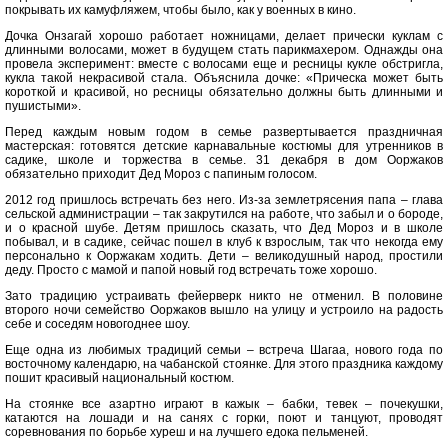
покрывать их камуфляжем, чтобы было, как у военных в кино.
Дочка Онзагай хорошо работает ножницами, делает прически куклам с
длинными волосами, может в будущем стать парикмахером. Однажды она
провела эксперимент: вместе с волосами еще и ресницы кукле обстригла,
кукла такой некрасивой стала. Объяснила дочке: «Прическа может быть
короткой и красивой, но ресницы обязательно должны быть длинными и
пушистыми».
Перед каждым новым годом в семье развертывается праздничная
мастерская: готовятся детские карнавальные костюмы для утренников в
садике, школе и торжества в семье. 31 декабря в дом Ооржаков
обязательно приходит Дед Мороз с папиным голосом.
2012 год пришлось встречать без него. Из-за землетрясения папа – глава
сельской администрации – так закрутился на работе, что забыл и о бороде,
и о красной шубе. Детям пришлось сказать, что Дед Мороз и в школе
побывал, и в садике, сейчас пошел в клуб к взрослым, так что некогда ему
персонально к Ооржакам ходить. Дети – великодушный народ, простили
деду. Просто с мамой и папой новый год встречать тоже хорошо.
Зато традицию устраивать фейерверк никто не отменил. В половине
второго ночи семейство Ооржаков вышло на улицу и устроило на радость
себе и соседям новогоднее шоу.
Еще одна из любимых традиций семьи – встреча Шагаа, нового года по
восточному календарю, на чабанской стоянке. Для этого праздника каждому
пошит красивый национальный костюм.
На стоянке все азартно играют в кажык – бабки, тевек – почекушки,
катаются на лошади и на санях с горки, поют и танцуют, проводят
соревнования по борьбе хуреш и на лучшего едока пельменей.