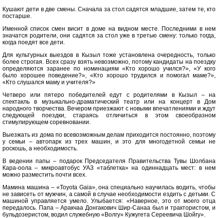
Кушают дети в две смены. Сначала за стол садятся младшие, затем те, кто
постарше.
Именной список смен висит в доме на видном месте. Последними в нем
значатся родители, они садятся за стол уже в третью смену: только тогда,
когда поедят все дети.
Для культурных выездов в Кызыл тоже установлена очередность, только
более строгая. Всех сразу взять невозможно, потому кандидаты на поездку
определяются заранее по номинациям «Кто хорошо учился?», «У кого
было хорошее поведение?», «Кто хорошо трудился и помогал маме?»,
«Кто слушался маму и учителя?»
Четверо или пятеро победителей едут с родителями в Кызыл – на
спектакль в музыкально-драматический театр или на концерт в Дом
народного творчества. Вечером приезжают с новыми впечатлениями и ждут
следующей поездки, стараясь отличиться в этом своеобразном
стимулирующем соревновании.
Выезжать из дома по всевозможным делам приходится постоянно, поэтому
у семьи – автопарк из трех машин, и это для многодетной семьи не
роскошь, а необходимость.
В ведении папы – подарок Председателя Правительства Тувы Шолбана
Кара-оола – микроавтобус УАЗ «таблетка» на одиннадцать мест: в нем
можно разместить почти всех.
Мамина машина – «Toyota Gaia», она специально научилась водить, чтобы
не зависеть от мужчин, а самой в случае необходимости ездить с детьми. С
машиной управляется умело. Улыбается: «Наверное, это от моего отца
передалось. Папа – Аракчаа Донгакович Шир-Санаа был и трактористом, и
бульдозеристом, водил служебную «Волгу» Кужугета Сереевича Шойгу».