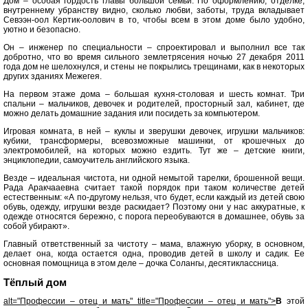
Дом – особая гордость главы большой семьи. По оформлению, отделке,
внутреннему убранству видно, сколько любви, заботы, труда вкладывает
Севээн-оол Кертик-оолович в то, чтобы всем в этом доме было удобно,
уютно и безопасно.
Он – инженер по специальности – спроектировал и выполнил все так
добротно, что во время сильного землетрясения ночью 27 декабря 2011
года дом не шелохнулся, и стены не покрылись трещинами, как в некоторых
других зданиях Межегея.
На первом этаже дома – большая кухня-столовая и шесть комнат. Три
спальни – мальчиков, девочек и родителей, просторный зал, кабинет, где
можно делать домашние задания или посидеть за компьютером.
Игровая комната, в ней – куклы и зверушки девочек, игрушки мальчиков:
кубики, трансформеры, всевозможные машинки, от крошечных до
электромобилей, на которых можно ездить. Тут же – детские книги,
энциклопедии, самоучитель английского языка.
Везде – идеальная чистота, ни одной немытой тарелки, брошенной вещи.
Рада Аракчааевна считает такой порядок при таком количестве детей
естественным: «А по-другому нельзя, что будет, если каждый из детей свою
обувь, одежду, игрушки везде раскидает? Поэтому они у нас аккуратные, к
одежде относятся бережно, с порога переобуваются в домашнее, обувь за
собой убирают».
Главный ответственный за чистоту – мама, влажную уборку, в основном,
делает она, когда остается одна, проводив детей в школу и садик. Ее
основная помощница в этом деле – дочка Солангы, десятиклассница.
Тёплый дом
alt="Профессии – отец и мать" title="Профессии – отец и мать">
В
этой