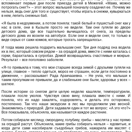
вспоминает первые дни после приезда детей в Межегей. «Мама, можно
потрогать снег?» – этот вопрос малышей поначалу озадачил ее. Почему же
нельзя, ведь снег для того и существует, чтобы играть в снежки, кувыркаться
в нем, лепить снежных баб.
«Я была в недоумении, а потом поняла: такой белый и пушистый снег как у
нас в селе, они в Кызыле просто не видели. Там они гуляли во дворе
детского дома, где все тщательно вычищалось от снега, за пределы
детского дома их возили на автобусе. Если они и видели снег, то только в
виде серых от сажи комков, которые трогать запр
ещалось».
И тогда мама решила подарить малышам снег. Три дня подряд она водила
их в лес, который совсем рядом – за оградой дома, вместе с ними каталась с
горки, барахталась в сугробах. Домой возвращались счастливые и мокрые.
Результат – все поголовно заболели.
«Я-то привыкла к тому, что мои старшие всегда зимой с друзьями гуляли на
улице, главное – тепло одеться, мороз не страшен, если дети постоянно в
движении, – рассказывает Рада Аракчааевна. – Не учла, что малыши к
таким прогулкам не привыкли, да и слабенькие они были, здоровье у всех –
шаткое.
После истории со снегом дети целую неделю кашляли, температурили,
плакали после уколов. Чувствуя свою вину, плакала вместе с ними. И
поняла, что их надо закалять, оздоровлять, и делать это осторожно,
постепенно. Так что наши экскурсии в лес мы продолжили уже весной.
Знакомились с природой. Дети задавали один и тот же вопрос: «А это что?»
Все показывала, объясняла, как называется каждое растение.
Потом собирали кислицу, смородину, голубику, грибы – маслята у нас прямо
за оградой растут. Объяснила, какие грибы собирать нельзя – ядовитые, и
когда дети сами насобирали съедобных грибов, нажарила им маслят с