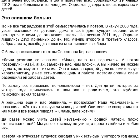
дети очень постарались, и фото вместило всех собравшихся 29 января
2012 года в большом и теплом доме Ооржаков: двадцать шесть взрослых и
детей.
Это слишком больно
Н
о не все так радужно в этой семье: случилась и потеря. В канун 2008 года,
увозя малышей из детского дома в свой дом, супруги верили: дети
останутся с ними до окончания школы. Но осенью 2011 года Ооржаки
лишились двух приемных дочек. Их, учениц второго и третьего классов,
забрала мать, освободившаяся из мест лишения свободы.
С болью рассказывает от этом Севээн-оол Кертик-оолович:
«Дочки уезжали со словами: «Мама, папа мы вернемся». А потом
позвонили: «Авай, ачай, заберите нас, нам плохо». А мы ничего не можем
сделать, потому это – их мама. Она отсидела срок, ей дали положительную
характеристику, у нее есть жилплощадь и работа, поэтому органы опеки
разрешили ей забрать детей.
По закону все правильно, по-человечески – нет. Для детей, которые за
четыре года привязались к нам как к родителям, это глубокая
психологическая травма».
А женщина еще и нас обвинила, – продолжает Рада Аракчааевна, –
позвонила: «Это вы так научили моих дочерей. Они меня не воспринимают
как маму и все время говорят: «К маме, папе хотим!»
Да разве можно учить детей неуважению к родной матери, плохо
отзываться о ней? Мы девочек такому не учили, а просто любили и любим
их».
Тревога не отпускает супругов: сегодня у них есть сын, у которого год назад