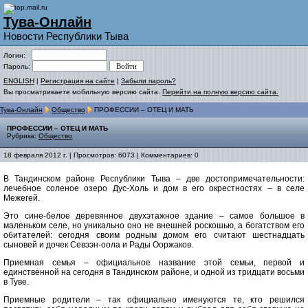
Тува-Онлайн
Новости Республики Тыва
Логин:
Пароль:
ENGLISH
|
Регистрация на сайте
|
Забыли пароль?
Вы просматриваете мобильную версию сайта.
Перейти на полную версию сайта.
Тува-Онлайн
Общество
ПРОФЕССИИ – ОТЕЦ И МАТЬ
ПРОФЕССИИ – ОТЕЦ И МАТЬ
Рубрика:
Общество
18 февраля 2012 г. | Просмотров: 6073 | Комментариев: 0
В Тандинском районе Республики Тыва – две достопримечательности:
лечебное соленое озеро Дус-Холь и дом в его окрестностях – в селе
Межегей.
Это сине-белое деревянное двухэтажное здание – самое большое в
маленьком селе, но уникально оно не внешней роскошью, а богатством его
обитателей: сегодня своим родным домом его считают шестнадцать
сыновей и дочек Севээн-оола и Рады Ооржаков.
Приемная семья – официальное название этой семьи, первой и
единственной на сегодня в Тандинском районе, и одной из тридцати восьми
в Туве.
Приемные родители – так официально именуются те, кто решился