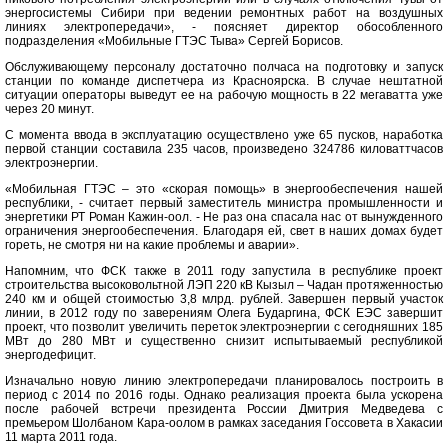
энергосистемы Сибири при ведении ремонтных работ на воздушных
линиях электропередачи», - поясняет директор обособленного
подразделения «Мобильные ГТЭС Тыва» Сергей Борисов.
Обслуживающему персоналу достаточно полчаса на подготовку и запуск
станции по команде диспетчера из Красноярска. В случае нештатной
ситуации операторы выведут ее на рабочую мощность в 22 мегаватта уже
через 20 минут.
С момента ввода в эксплуатацию осуществлено уже 65 пусков, наработка
первой станции составила 235 часов, произведено 324786 киловаттчасов
электроэнергии.
«Мобильная ГТЭС – это «скорая помощь» в энергообеспечения нашей
республики, - считает первый заместитель министра промышленности и
энергетики РТ Роман Кажин-оол. - Не раз она спасала нас от вынужденного
ограничения энергообеспечения. Благодаря ей, свет в наших домах будет
гореть, не смотря ни на какие проблемы и аварии».
Напомним, что ФСК также в 2011 году запустила в республике проект
строительства высоковольтной ЛЭП 220 кВ Кызыл – Чадан протяженностью
240 км и общей стоимостью 3,8 млрд. рублей. Завершен первый участок
линии, в 2012 году по заверениям Олега Бударгина, ФСК ЕЭС завершит
проект, что позволит увеличить переток электроэнергии с сегодняшних 185
МВт до 280 МВт и существенно снизит испытываемый республикой
энергодефицит.
Изначально новую линию электропередачи планировалось построить в
период с 2014 по 2016 годы. Однако реализация проекта была ускорена
после рабочей встречи президента России Дмитрия Медведева с
премьером Шолбаном Кара-оолом в рамках заседания Госсовета в Хакасии
11 марта 2011 года.