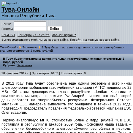
Тува-Онлайн
Новости Республики Тыва
Логин:
Пароль:
ENGLISH
|
Регистрация на сайте
|
Забыли пароль?
Вы просматриваете мобильную версию сайта.
Перейти на полную версию сайта.
Тува-Онлайн
Экономика
В Туву будет поставлена дополнительная газотурбинная
станция стоимостью 2 млрд. рублей
В Туву будет поставлена дополнительная газотурбинная станция стоимостью 2
млрд. рублей
Рубрика:
Экономика
28 февраля 2012 г. | Просмотров: 6182 | Комментариев: 0
В 2012 году Тува будет обеспечена еще одним резервным источником
электроэнергии мобильной газотурбинной станцией (МГТС) мощностью 22
МВт. Об этом договорились глава республики Шолбан Кара-оол и
заместитель министра энергетики РФ Андрей Шишкин, который второй
день работает на энергообъектах республики. Федеральная Сетевая
компания ЕЭС намерена выполнить это обещание в течение 2012 года,
подтвердил Председатель правления Федеральной сетевой компании ЕЭС
Олег Бударгин.
Первую аналогичную МГТС стоимостью более 2 млрд. рублей ФСК ЕЭС
поставила в республику в декабре 2009 года. «Основная наша задача –
обеспечение бесперебойного электроснабжения республики в периоды
пикового потребления электроэнергии или в случаях отключения Тувы от