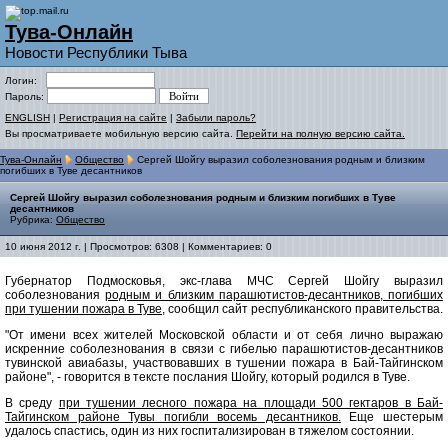
Тува-Онлайн
Новости Республики Тыва
Логин:
Пароль:
ENGLISH
|
Регистрация на сайте
|
Забыли пароль?
Вы просматриваете мобильную версию сайта.
Перейти на полную версию сайта.
Тува-Онлайн
Общество
Сергей Шойгу выразил соболезнования родным и близким
погибших в Туве десантников
Сергей Шойгу выразил соболезнования родным и близким погибших в Туве
десантников
Рубрика:
Общество
10 июня 2012 г. | Просмотров: 6308 | Комментариев: 0
Губернатор Подмосковья, экс-глава МЧС Сергей Шойгу выразил
соболезнования
родным и близким парашютистов-десантников, погибших
при тушении пожара в Туве,
сообщил сайт республиканского правительства.
"От имени всех жителей Московской области и от себя лично выражаю
искренние соболезнования в связи с гибелью парашютистов-десантников
тувинской авиабазы, участвовавших в тушении пожара в Бай-Тайгинском
районе", - говорится в тексте послания Шойгу, который родился в Туве.
В среду
при тушении лесного пожара на площади 500 гектаров в Бай-
Тайгинском районе Тувы погибли восемь десантников.
Еще шестерым
удалось спастись, один из них госпитализирован в тяжелом состоянии.