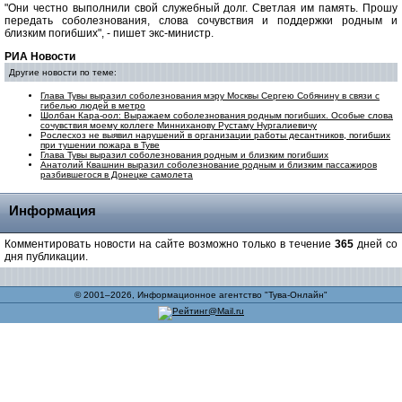
"Они честно выполнили свой служебный долг. Светлая им память. Прошу
передать соболезнования, слова сочувствия и поддержки родным и
близким погибших", - пишет экс-министр.
РИА Новости
Другие новости по теме:
Глава Тувы выразил соболезнования мэру Москвы Сергею Собянину в связи с
гибелью людей в метро
Шолбан Кара-оол: Выражаем соболезнования родным погибших. Особые слова
сочувствия моему коллеге Минниханову Рустаму Нургалиевичу
Рослесхоз не выявил нарушений в организации работы десантников, погибших
при тушении пожара в Туве
Глава Тувы выразил соболезнования родным и близким погибших
Анатолий Квашнин выразил соболезнование родным и близким пассажиров
разбившегося в Донецке самолета
Информация
Комментировать новости на сайте возможно только в течение
365
дней со
дня публикации.
© 2001–2026, Информационное агентство "Тува-Онлайн"