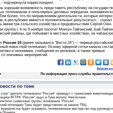
 - подчеркнула корреспондент.
нь хорошая возможность представить республику на государст
х телеканалах в популярных деловых передачах экономическ
 Тем более, что по направлениям деятельности, которые интере
в, в республике имеются положительные результаты», - сказал
ь министра сельского хозяйства и продовольствия Сергей Оюн
я группа с 6 по 9 ноября посетит Монгун-Тайгинский, Бай-Тайгин
кский районы, где побывает в местных хозяйствах, на чабански
ал
Россия 24
(ранее назывался "Вести 24") — первый российски
чный новостной телеканал. Основу эфирной сетки канала соста
литики и экономики, сообщения из регионов, а также прямые
 со значимых мероприятий.
Версия дл
По информации пресс-службы правительст
овости по теме
 утро" зрители телеканала "Россия" проведут с тувинскими животновод
нщики ВГТРК "Россия" ищут в Туве могилу Чингисхана
илетели съемочные группы телеканала "Россия"
ский потенциал Тувы будет представлен на канале ТВЦ
 журналистка будет осваивать телевизионное мастерство под руководс
а Познера