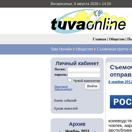
Воскресенье, 9 августа 2026 г. 14:20
Главная
|
Общество
|
По
Тува-Онлайн
Общество
Съемочная группа те
Личный кабинет
Съемоч
Логин:
отправ
пароль:
Чужой компьютер
6 ноября 2012
Регистрация
Забыли пароль?
Анонс событий
Архив новостей
коневодств
Архив
чокпек, аар
республике
Ноябрь 2012
«
»