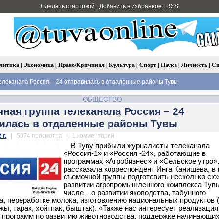
Сделать стартовой
|
Добавить в избранное
|
RSS
литика
|
Экономика
|
Право/Криминал
|
Культура
|
Спорт
|
Наука
|
Личность
|
Сп
леканала Россия – 24 отправилась в отдаленные районы Тувы
ОБЩЕСТВО
ная группа телеканала Россия – 24
илась в отдаленные районы Тувы
 г.
| 5074 просмотра | 1 комментарий
В Туву прибыли журналисты телеканала
«Россия-1» и «Россия -24», работающие в
программах «Агробизнес» и «Сельское утро».
рассказала корреспондент Инга Канищева, в
съемочной группы подготовить несколько сю
развитии агропромышленного комплекса Тувы
числе – о развитии яководства, табунного
а, переработке молока, изготовлению национальных продуктов (
жы, тарак, хойтпак, быштак). «Также нас интересует реализация
 программ по развитию животноводства, поддержке начинающи