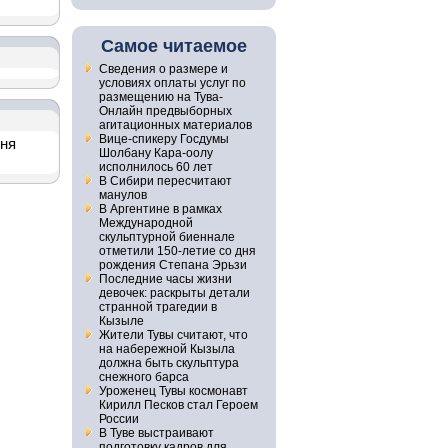
Самое читаемое
Сведения о размере и
условиях оплаты услуг по
размещению на Тува-
Онлайн предвыборных
агитационных материалов
Вице-спикеру Госдумы
дня
Шолбану Кара-оолу
исполнилось 60 лет
В Сибири пересчитают
манулов
В Аргентине в рамках
Международной
скульптурной биеннале
отметили 150-летие со дня
рождения Степана Эрьзи
Последние часы жизни
девочек: раскрыты детали
странной трагедии в
Кызыле
Жители Тувы считают, что
на набережной Кызыла
должна быть скульптура
снежного барса
Уроженец Тувы космонавт
Кирилл Песков стал Героем
России
В Туве выстраивают
подготовку кадров для