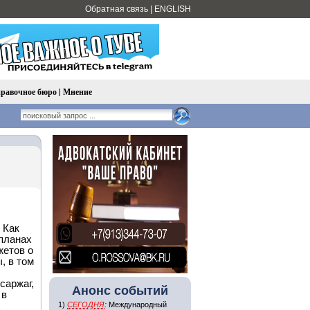
Обратная связь
|
ENGLISH
равочное бюро
|
Мнение
 Как
 планах
жетов о
, в том
саржаг,
Анонс событий
 в
х
1)
СЕГОДНЯ
:
Международный