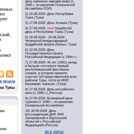
день коренных народов мира (с
1995 г, по решению Генеральной
Ассамблеи ООН)
венных
ого
2)
15.08.2026:
День Республики
Тыва
(Тува)
суют
3)
17.08.2026:
День Хоомея
(Тува)
.
4)
17.08.2026:
new!
Нерабочий
день в Республике Тыва
(Тува)
ский,
5)
18.08.2026 - 20.08.2026:
х
Четвертый международный
буддийский форум
(Кызыл, Тува)
6)
22.08.2026:
День
й
Государственного флага
вляют
Российской Федерации (с 1994 г.)
7)
27.08.2026:
45 лет (1981) назад
в Кызыле состоялся первый
республиканский фестиваль
хоомея, в котором приняли
участие 110 представителей всех
районов Тувы, гости из МНР,
я печати
Башкирии, Хакасии.
(Тува)
ва Тувы
8)
27.08.2026:
День российского
кино (с 1980 г.)
(Россия)
9)
27.09.2026:
Всемирный день
туризма (с 1980 г., по решению
Генеральной Ассамблеи)
ами
10)
30.09.2026:
День
воссоединения ДНР, ЛНР,
Запорожской и Херсонской
областей с Российской
Федерацией
(Россия)
твом
все даты