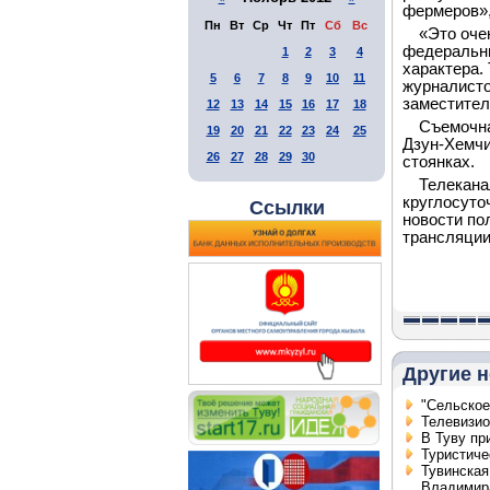
фермеров»,
Пн
Вт
Ср
Чт
Пт
Сб
Вс
«Это оче
федеральны
1
2
3
4
характера.
5
6
7
8
9
10
11
журналисто
заместител
12
13
14
15
16
17
18
Съемочна
19
20
21
22
23
24
25
Дзун-Хемчи
26
27
28
29
30
стоянках.
Телекан
круглосуто
Ссылки
новости по
трансляции
Другие н
"Сельское
Телевизио
В Туву пр
Туристиче
Тувинская
Владимир