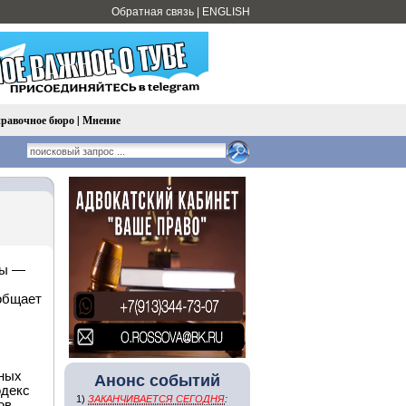
Обратная связь
|
ENGLISH
равочное бюро
|
Мнение
вы —
ообщает
чных
Анонс событий
одекс
1)
ЗАКАНЧИВАЕТСЯ СЕГОДНЯ
:
ов