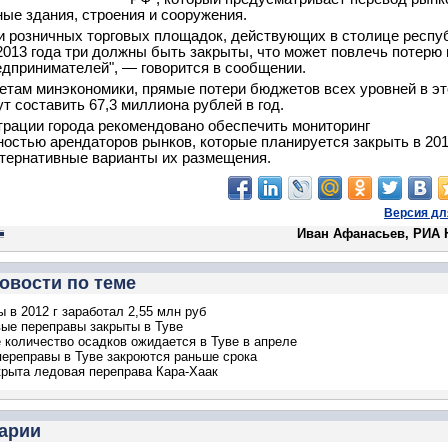
ные здания, строения и сооружения.
и розничных торговых площадок, действующих в столице респу
 2013 года три должны быть закрыты, что может повлечь потерю
едпринимателей", — говорится в сообщении.
етам минэкономики, прямые потери бюджетов всех уровней в э
ут составить 67,3 миллиона рублей в год.
рации города рекомендовано обеспечить мониторинг
ностью арендаторов рынков, которые планируется закрыть в 201
ьтернативные варианты их размещения.
Версия дл
Иван Афанасьев, РИА 
овости по теме
ы в 2012 г заработал 2,55 млн руб
ые переправы закрыты в Туве
 количество осадков ожидается в Туве в апреле
ереправы в Туве закроются раньше срока
крыта ледовая переправа Кара-Хаак
арии