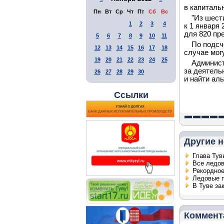
в капиталь
Пн
Вт
Ср
Чт
Пт
Сб
Вс
"Из шест
1
2
3
4
к 1 января
для 820 пр
5
6
7
8
9
10
11
По подсч
12
13
14
15
16
17
18
случае мог
19
20
21
22
23
24
25
Админист
за деятель
26
27
28
29
30
и найти ал
Ссылки
Другие н
Глава Тув
Все ледов
Рекордное
Ледовые п
В Туве за
Коммент