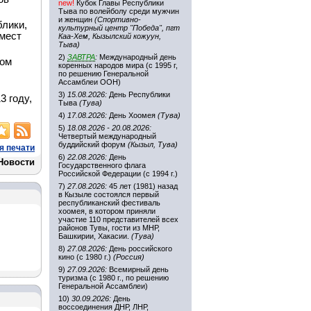
new!
Кубок Главы Республики
Тыва по волейболу среди мужчин
и женщин
(Спортивно-
блики,
культурный центр "Победа", пгт
 мест
Каа-Хем, Кызылский кожуун,
Тыва)
2)
ЗАВТРА
:
Международный день
том
коренных народов мира (с 1995 г,
по решению Генеральной
Ассамблеи ООН)
3)
15.08.2026:
День Республики
3 году,
Тыва
(Тува)
4)
17.08.2026:
День Хоомея
(Тува)
5)
18.08.2026 - 20.08.2026:
Четвертый международный
буддийский форум
(Кызыл, Тува)
я печати
6)
22.08.2026:
День
Новости
Государственного флага
Российской Федерации (с 1994 г.)
7)
27.08.2026:
45 лет (1981) назад
в Кызыле состоялся первый
республиканский фестиваль
хоомея, в котором приняли
участие 110 представителей всех
районов Тувы, гости из МНР,
Башкирии, Хакасии.
(Тува)
8)
27.08.2026:
День российского
кино (с 1980 г.)
(Россия)
9)
27.09.2026:
Всемирный день
туризма (с 1980 г., по решению
Генеральной Ассамблеи)
10)
30.09.2026:
День
воссоединения ДНР, ЛНР,