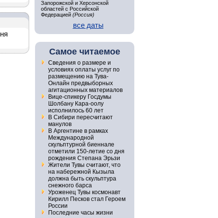
Запорожской и Херсонской
областей с Российской
Федерацией
(Россия)
все даты
дня
Самое читаемое
Сведения о размере и
условиях оплаты услуг по
размещению на Тува-
Онлайн предвыборных
агитационных материалов
Вице-спикеру Госдумы
Шолбану Кара-оолу
исполнилось 60 лет
В Сибири пересчитают
манулов
В Аргентине в рамках
Международной
скульптурной биеннале
отметили 150-летие со дня
рождения Степана Эрьзи
Жители Тувы считают, что
на набережной Кызыла
должна быть скульптура
снежного барса
Уроженец Тувы космонавт
Кирилл Песков стал Героем
России
Последние часы жизни