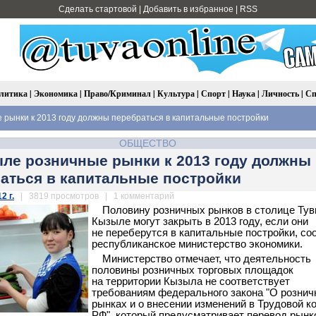
Сделать стартовой
|
Добавить в избранное
|
RSS
литика
|
Экономика
|
Право/Криминал
|
Культура
|
Спорт
|
Наука
|
Личность
|
Сп
рынки к 2013 году должны перебраться в капитальные постройки
ОБЩЕСТВО
ле розничные рынки к 2013 году должны
аться в капитальные постройки
2 г.
| 3819 просмотров | 1 комментарий
Половину розничных рынков в столице Ту
Кызыле могут закрыть в 2013 году, если они
не переберутся в капитальные постройки, с
республиканское министерство экономики.
Министерство отмечает, что деятельность
половины розничных торговых площадок
на территории Кызыла не соответствует
требованиям федерального закона "О розни
рынках и о внесении изменений в Трудовой к
РФ", который предусматривает перевод рынк