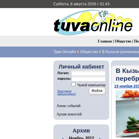
Суббота, 8 августа 2026 г. 01:43
Главная
|
Общество
|
По
Тува-Онлайн
Общество
В Кызыле розничные 
Личный кабинет
В Кызы
Логин:
перебр
пароль:
Чужой компьютер
19 ноября 201
Регистрация
Забыли пароль?
Анонс событий
Архив новостей
Архив
Ноябрь 2012
«
»