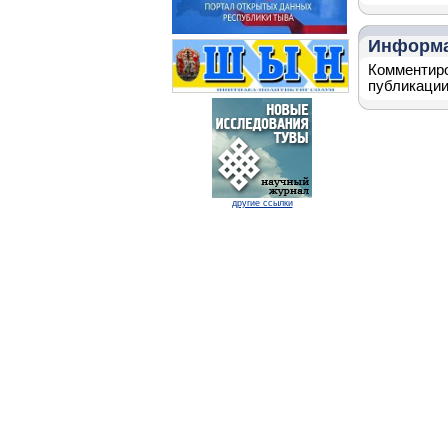
Информ
Комментиро
публикации
другие ссылки