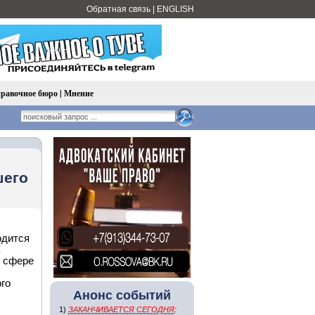
Обратная связь
|
ENGLISH
равочное бюро
|
Мнение
шего
одится
в сфере
го
Анонс событий
1)
ЗАКАНЧИВАЕТСЯ СЕГОДНЯ
: