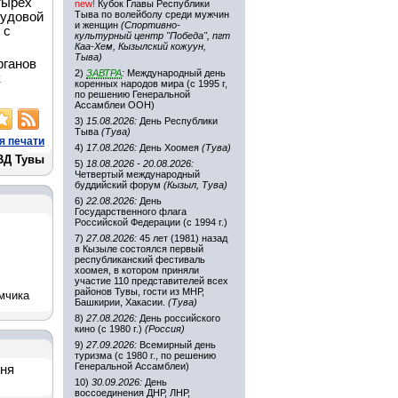
тырех
new!
Кубок Главы Республики
Тыва по волейболу среди мужчин
рудовой
и женщин
(Спортивно-
 с
культурный центр "Победа", пгт
Каа-Хем, Кызылский кожуун,
Тыва)
рганов
2)
ЗАВТРА
:
Международный день
к
коренных народов мира (с 1995 г,
по решению Генеральной
Ассамблеи ООН)
3)
15.08.2026:
День Республики
Тыва
(Тува)
я печати
4)
17.08.2026:
День Хоомея
(Тува)
ВД Тувы
5)
18.08.2026 - 20.08.2026:
Четвертый международный
буддийский форум
(Кызыл, Тува)
6)
22.08.2026:
День
Государственного флага
Российской Федерации (с 1994 г.)
7)
27.08.2026:
45 лет (1981) назад
в Кызыле состоялся первый
республиканский фестиваль
хоомея, в котором приняли
участие 110 представителей всех
районов Тувы, гости из МНР,
мчика
Башкирии, Хакасии.
(Тува)
8)
27.08.2026:
День российского
кино (с 1980 г.)
(Россия)
9)
27.09.2026:
Всемирный день
туризма (с 1980 г., по решению
Генеральной Ассамблеи)
дня
10)
30.09.2026:
День
воссоединения ДНР, ЛНР,