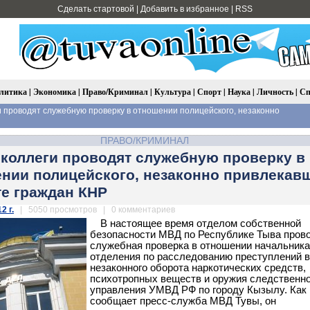
Сделать стартовой
|
Добавить в избранное
|
RSS
литика
|
Экономика
|
Право/Криминал
|
Культура
|
Спорт
|
Наука
|
Личность
|
Сп
и проводят служебную проверку в отношении полицейского, незаконно
ПРАВО/КРИМИНАЛ
 коллеги проводят служебную проверку в
нии полицейского, незаконно привлекав
те граждан КНР
2 г.
| 5050 просмотров | 0 комментариев
В настоящее время отделом собственной
безопасности МВД по Республике Тыва пров
служебная проверка в отношении начальника
отделения по расследованию преступлений 
незаконного оборота наркотических средств,
психотропных веществ и оружия следственно
управления УМВД РФ по городу Кызылу. Как
сообщает пресс-служба МВД Тувы, он