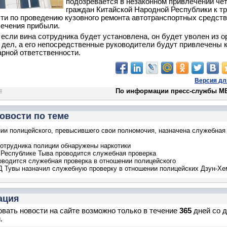
подозревается в незаконном привлечении че
граждан Китайской Народной Республики к т
ти по проведению кузовного ремонта автотранспортных средств
ечения прибыли.
 если вина сотрудника будет установлена, он будет уволен из о
 дел, а его непосредственные руководители будут привлечены 
рной ответственности.
Версия дл
По информации пресс-службы М
овости по теме
ии полицейского, превысившего свои полномочия, назначена служебная
сотрудника полиции обнаружены наркотики
Республике Тыва проводится служебная проверка
оводится служебная проверка в отношении полицейского
 Тувы назначил служебную проверку в отношении полицейских Дзун-Хе
ация
вать новости на сайте возможно только в течение
365
дней со 
.