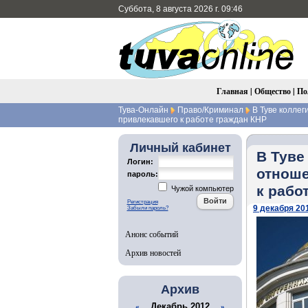
Суббота, 8 августа 2026 г. 09:46
Главная
|
Общество
|
По
Тува-Онлайн
Право/Криминал
В Туве коллег
привлекавшего к работе граждан КНР
Личный кабинет
В Туве
Логин:
отноше
пароль:
к рабо
Чужой компьютер
Регистрация
9 декабря 201
Забыли пароль?
Анонс событий
Архив новостей
Архив
Декабрь 2012
«
»