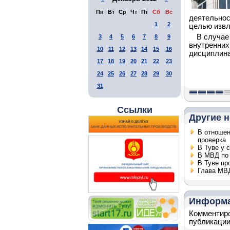
Пн
Вт
Ср
Чт
Пт
Сб
Вс
деятельнос
1
2
целью извл
В случае
3
4
5
6
7
8
9
внутренних
10
11
12
13
14
15
16
дисциплина
17
18
19
20
21
22
23
24
25
26
27
28
29
30
31
Ссылки
Другие н
В отношен
проверка
В Туве у 
В МВД по 
В Туве пр
Глава МВД
Информ
Комментиро
публикации