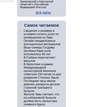
Запорожской и Херсонской
областей с Российской
Федерацией
(Россия)
все даты
Самое читаемое
Сведения о размере и
условиях оплаты услуг по
размещению на Тува-
Онлайн предвыборных
агитационных материалов
Вице-спикеру Госдумы
Шолбану Кара-оолу
исполнилось 60 лет
В Сибири пересчитают
манулов
В Аргентине в рамках
Международной
скульптурной биеннале
отметили 150-летие со дня
рождения Степана Эрьзи
Последние часы жизни
девочек: раскрыты детали
странной трагедии в
Кызыле
Жители Тувы считают, что
на набережной Кызыла
должна быть скульптура
снежного барса