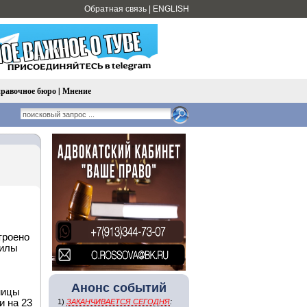
Обратная связь
|
ENGLISH
равочное бюро
|
Мнение
троено
жилы
Анонс событий
ницы
и на 23
1)
ЗАКАНЧИВАЕТСЯ СЕГОДНЯ
: