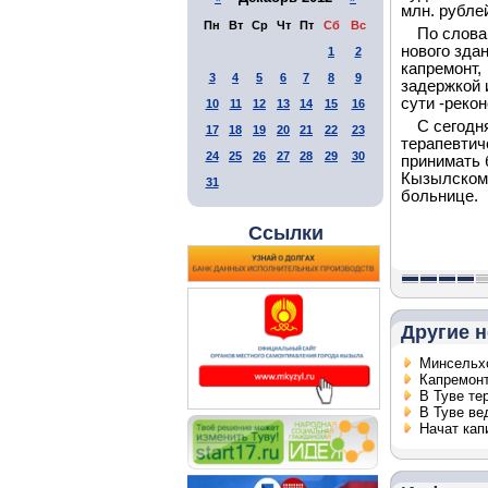
млн. рубле
Пн
Вт
Ср
Чт
Пт
Сб
Вс
По слова
нового зда
1
2
капремонт,
3
4
5
6
7
8
9
задержкой 
сути -реко
10
11
12
13
14
15
16
С сегодн
17
18
19
20
21
22
23
терапевтич
24
25
26
27
28
29
30
принимать 
Кызылском 
31
больнице
Ссылки
Другие н
Минсельхо
Капремонт
В Туве те
В Туве ве
Начат кап