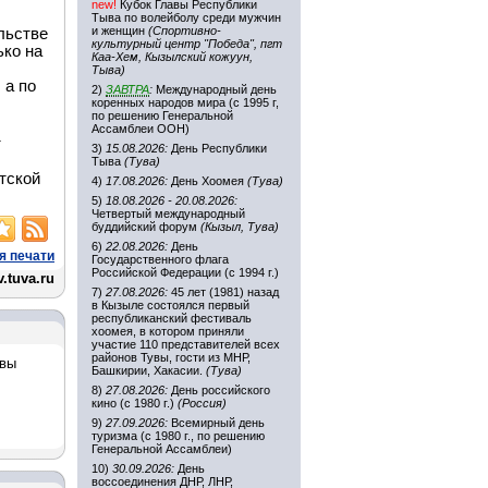
new!
Кубок Главы Республики
Тыва по волейболу среди мужчин
и женщин
(Спортивно-
льстве
культурный центр "Победа", пгт
ько на
Каа-Хем, Кызылский кожуун,
Тыва)
 а по
2)
ЗАВТРА
:
Международный день
коренных народов мира (с 1995 г,
по решению Генеральной
Ассамблеи ООН)
т
3)
15.08.2026:
День Республики
Тыва
(Тува)
тской
4)
17.08.2026:
День Хоомея
(Тува)
5)
18.08.2026 - 20.08.2026:
Четвертый международный
буддийский форум
(Кызыл, Тува)
6)
22.08.2026:
День
я печати
Государственного флага
Российской Федерации (с 1994 г.)
.tuva.ru
7)
27.08.2026:
45 лет (1981) назад
в Кызыле состоялся первый
республиканский фестиваль
хоомея, в котором приняли
участие 110 представителей всех
районов Тувы, гости из МНР,
увы
Башкирии, Хакасии.
(Тува)
8)
27.08.2026:
День российского
кино (с 1980 г.)
(Россия)
9)
27.09.2026:
Всемирный день
туризма (с 1980 г., по решению
Генеральной Ассамблеи)
10)
30.09.2026:
День
воссоединения ДНР, ЛНР,