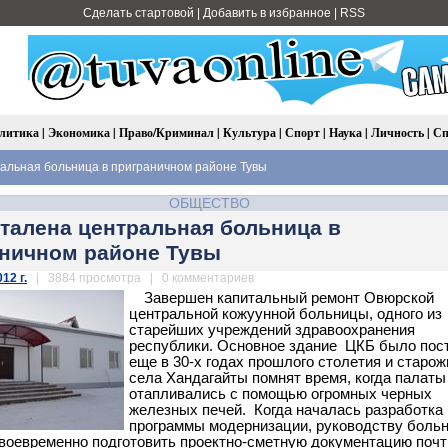
Сделать стартовой
|
Добавить в избранное
|
RSS
литика
|
Экономика
|
Право/Криминал
|
Культура
|
Спорт
|
Наука
|
Личность
|
Сп
альная больница в приграничном районе Тувы
ОБЩЕСТВО
талена центральная больница в
ничном районе Тувы
12 г.
| 3884 просмотра | 0 комментариев
Завершен капитальный ремонт Овюрской
центральной кожуунной больницы, одного из
старейших учреждений здравоохранения
республики. Основное здание ЦКБ было пос
еще в 30-х годах прошлого столетия и старо
села Хандагайты помнят время, когда палаты
отапливались с помощью огромных черных
железных печей. Когда началась разработка
программы модернизации, руководству боль
оевременно подготовить проектно-сметную документацию почт