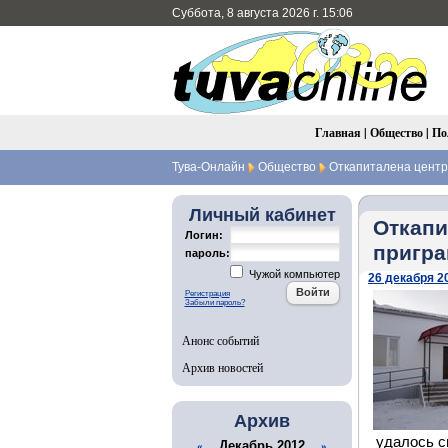
Суббота, 8 августа 2026 г. 15:06
Главная
|
Общество
|
По
Тува-Онлайн
Общество
Откапиталена центр
Личный кабинет
Откапи
Логин:
пригра
пароль:
Чужой компьютер
26 декабря 20
Регистрация
Забыли пароль?
Анонс событий
Архив новостей
Архив
удалось св
Декабрь 2012
«
»