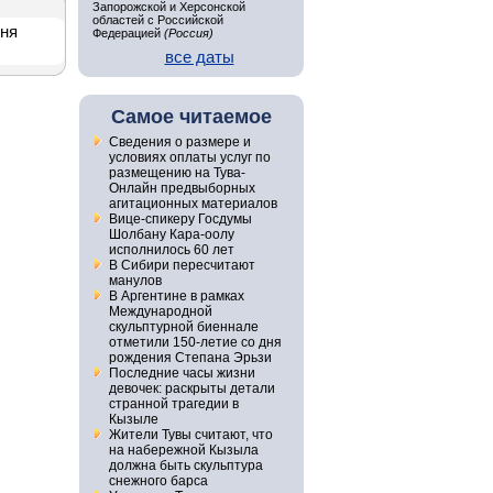
Запорожской и Херсонской
областей с Российской
дня
Федерацией
(Россия)
все даты
Самое читаемое
Сведения о размере и
условиях оплаты услуг по
размещению на Тува-
Онлайн предвыборных
агитационных материалов
Вице-спикеру Госдумы
Шолбану Кара-оолу
исполнилось 60 лет
В Сибири пересчитают
манулов
В Аргентине в рамках
Международной
скульптурной биеннале
отметили 150-летие со дня
рождения Степана Эрьзи
Последние часы жизни
девочек: раскрыты детали
странной трагедии в
Кызыле
Жители Тувы считают, что
на набережной Кызыла
должна быть скульптура
снежного барса