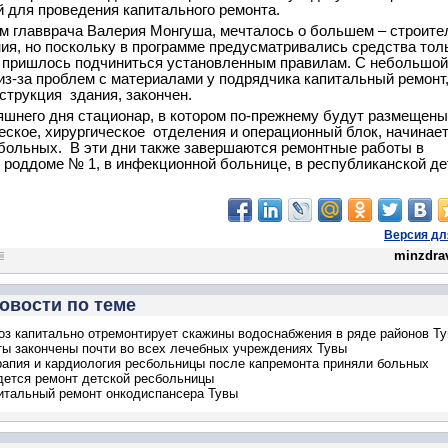
й для проведения капитального ремонта.
м главврача Валерия Монгуша, мечталось о большем – строите
ния, но поскольку в программе предусматривались средства тол
 пришлось подчиниться установленным правилам. С небольшой
из-за проблем с материалами у подрядчика капитальный ремонт,
нструкция здания, закончен.
яшнего дня стационар, в котором по-прежнему будут размещены
еское, хирургическое отделения и операционный блок, начинае
больных. В эти дни также завершаются ремонтные работы в
роддоме № 1, в инфекционной больнице, в республиканской де
.
Версия дл
minzdrav
овости по теме
з капитально отремонтирует скажины водоснабжения в ряде районов Т
ы закончены почти во всех лечебных учреждениях Тувы
рапия и кардиология ресбольницы после капремонта приняли больных
дется ремонт детской ресбольницы
итальный ремонт онкодиспансера Тувы