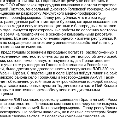
 и заработной платы. Подобные встречи уже состоялись с
ом ООО «Голевская горнорудная компания» и артели старателе
дрей Листков, генеральный директор Голевской горнорудной ком
цензию на разработку Ак-Сугского медно-порфирового
ния, проинформировал Главу республики, что в этом году
ь разведочные работы методом бурения, которые показали на
пасов меди и сопутствующих цветных и благородных металлов
 года начнутся проектировочные работы по освоению месторож
е время на предприятии, в основном камеральными работами,
еловек. Все они, за исключением одного, - жители республики. К
в по сокращению штатов или уменьшению заработной платы у
а компании не имеется.
с предстоящим освоением природных богатств, расположенных в
населенной местности, очень остро встает вопрос об энергосна
ии, состоявшемся в августе текущего года в Правительстве
 с участием руководства Голевской компании и Российских
ей, была достигнута договоренность о сооружении ЛЭП-220 по
уран – Ырбан. С подстанции в селе Ырбан пойдут линии на рай
инского района село Тоора-Хем и месторождение Ак-Суг. Таким
удет обеспечено устойчивое электроснабжение горнодобывающ
я, а также населенных пунктов Тоджинского и части Пий-Хемско
оторые в настоящее время обслуживаются дизельными
нциями.
ование ЛЭП согласно протоколу совещания брали на себя Росс
и, строительство – Голевская компания с последующим выкупо
й сетевой компанией. Как проинформировал Главу республики
роектировочные работы начались, но в связи с секвестром бюдж
время сворачиваются. У Голевской компании средства на