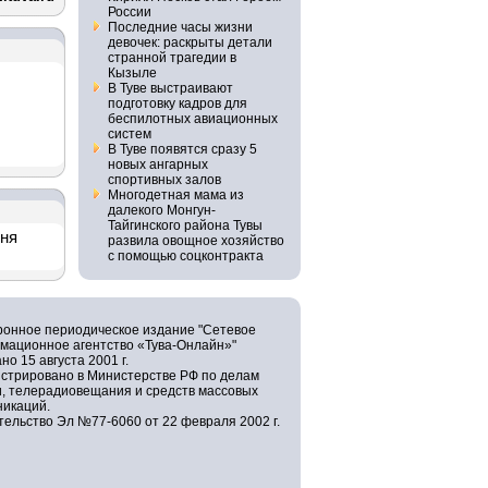
России
Последние часы жизни
девочек: раскрыты детали
странной трагедии в
Кызыле
В Туве выстраивают
подготовку кадров для
беспилотных авиационных
систем
В Туве появятся сразу 5
новых ангарных
спортивных залов
Многодетная мама из
далекого Монгун-
Тайгинского района Тувы
дня
развила овощное хозяйство
с помощью соцконтракта
ронное периодическое издание "Сетевое
мационное агентство «Тува-Онлайн»"
но 15 августа 2001 г.
истрировано в Министерстве РФ по делам
и, телерадиовещания и средств массовых
никаций.
ельство Эл №77-6060 от 22 февраля 2002 г.