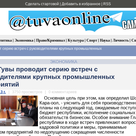
Сделать стартовой
|
Добавить в избранное
|
RSS
литика
|
Экономика
|
Право/Криминал
|
Культура
|
Спорт
|
Наука
|
Личность
|
Сп
т серию встреч с руководителями крупных промышленных
ЭКОНОМИКА
Тувы проводит серию встреч с
одителями крупных промышленных
риятий
3 г.
| 3750 просмотров | 0 комментариев
Основная цель при этом, как определил Ш
Кара-оол, - уяснить для себя производствен
планы на следующий год, ожидаемые поступ
бюджет республики, исполнение социальных
обязательств бизнесом. Особое внимание Г
республики в ходе встреч привлекают вопро
кадровой политики и меры, принимаемые
ом предприятий по недопущению сокращения численности