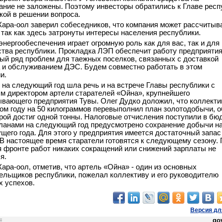
ание не заложены. Поэтому инвесторы обратились к Главе респ
кой в решении вопроса.
ара-оол заверил собеседников, что компания может рассчитыв
 так как здесь затронуты интересы населения республики.
 энергообеспечения играет огромную роль как для вас, так и для
тва республики. Прокладка ЛЭП обеспечит работу предприятия
ый ряд проблем для таежных поселков, связанных с доставкой
 и обслуживанием ДЭС. Будем совместно работать в этом
и.
 на следующий год шла речь и на встрече Главы республики с
м директором артели старателей «Ойна», крупнейшего
вающего предприятия Тувы. Олег Дудко доложил, что коллекти
том году на 50 килограммов перевыполнил план золотодобычи, 
рой достиг одной тонны. Налоговые отчисления поступили в бю
ланами на следующий год предусмотрено сохранение добычи н
ущего года. Для этого у предприятия имеется достаточный запас
 В настоящее время старатели готовятся к следующему сезону.
фронте работ никаких сокращений или снижений зарплаты не
я.
ара-оол, отметив, что артель «Ойна» - один из основных
ельщиков республики, пожелал коллективу и его руководителю
х успехов.
Версия дл
gov