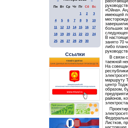
работающих
руководств
Пн
Вт
Ср
Чт
Пт
Сб
Вс
«Ойна». Ан
1
2
3
имеющей ли
месторожде
4
5
6
7
8
9
10
завершилис
11
12
13
14
15
16
17
больших за
следующего
18
19
20
21
22
23
24
В настояще
25
26
27
28
29
30
занято 70 ч
либо плано
руководств
Ссылки
В связи 
таежной не
На совещан
республики
электросет
маршруту Т
центр Тодж
образом, б
предприяти
районов, к
электроста
Проектир
электросет
Федерально
Листков, п
настоящее 