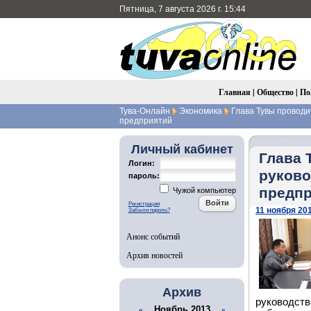
Пятница, 7 августа 2026 г. 15:44
Главная
|
Общество
|
По
Тува-Онлайн
Экономика
Глава Тувы проводи
предприятий
Личный кабинет
Глава 
Логин:
руков
пароль:
предп
Чужой компьютер
Регистрация
11 ноября 201
Забыли пароль?
Анонс событий
Архив новостей
Архив
руководств
Ноябрь 2013
«
»