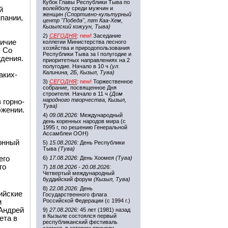
Кубок Главы Республики Тыва по
волейболу среди мужчин и
й
женщин
(Спортивно-культурный
пании,
центр "Победа", пгт Каа-Хем,
Кызылский кожуун, Тыва)
2)
СЕГОДНЯ
:
new!
Заседание
личие
коллегии Министерства лесного
хозяйства и природопользования
. Со
Республики Тыва за I полугодие и
дения.
приоритетных направлениях на 2
полугодие. Начало в 10 ч
(ул.
Калинина, 2Б, Кызыл, Тува)
аких-
3)
СЕГОДНЯ
:
new!
Торжественное
собрание, посвященное Дня
строителя. Начало в 11 ч
(Дом
народного творчества, Кызыл,
 горно-
Тува)
бжении.
4)
09.08.2026:
Международный
день коренных народов мира (с
1995 г, по решению Генеральной
Ассамблеи ООН)
онный
5)
15.08.2026:
День Республики
Тыва
(Тува)
его
6)
17.08.2026:
День Хоомея
(Тува)
го
7)
18.08.2026 - 20.08.2026:
Четвертый международный
буддийский форум
(Кызыл, Тува)
8)
22.08.2026:
День
ийские
Государственного флага
Российской Федерации (с 1994 г.)
м
 Андрей
9)
27.08.2026:
45 лет (1981) назад
в Кызыле состоялся первый
ета в
республиканский фестиваль