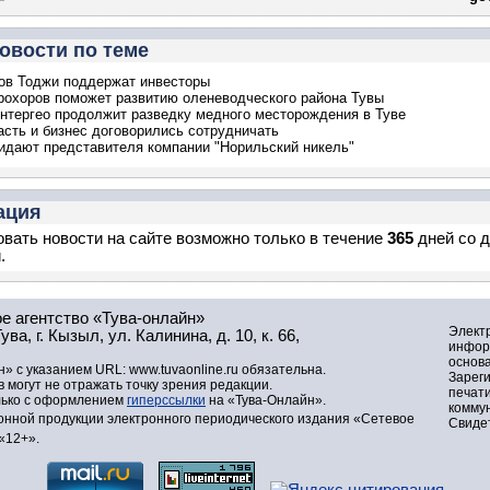
овости по теме
ов Тоджи поддержат инвесторы
охоров поможет развитию оленеводческого района Тувы
нтергео продолжит разведку медного месторождения в Туве
асть и бизнес договорились сотрудничать
идают представителя компании "Норильский никель"
ация
вать новости на сайте возможно только в течение
365
дней со 
.
е агентство «Тува-онлайн»
Элект
а, г. Кызыл, ул. Калинина, д. 10, к. 66,
инфор
основа
» с указанием URL: www.tuvaonline.ru обязательна.
Зарег
могут не отражать точку зрения редакции.
печат
лько с оформлением
гиперссылки
на «Тува-Онлайн».
комму
нной продукции электронного периодического издания «Сетевое
Свидет
«12+».