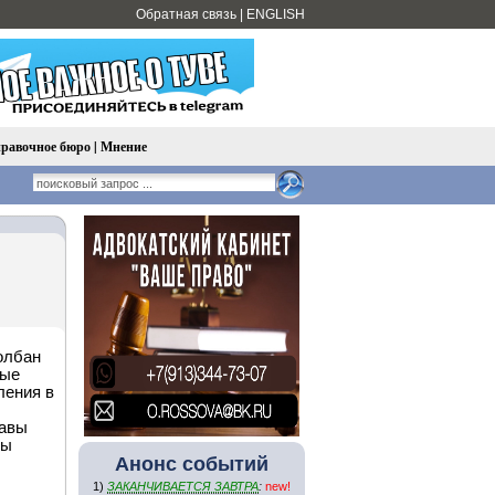
Обратная связь
|
ENGLISH
равочное бюро
|
Мнение
олбан
ные
ления в
лавы
сы
Анонс событий
1)
ЗАКАНЧИВАЕТСЯ ЗАВТРА
:
new!