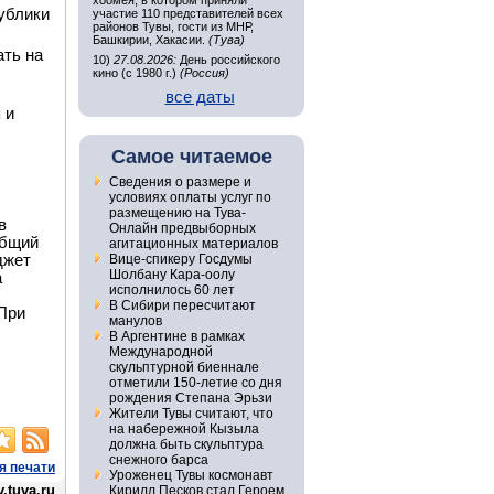
хоомея, в котором приняли
ублики
участие 110 представителей всех
районов Тувы, гости из МНР,
Башкирии, Хакасии.
(Тува)
ать на
10)
27.08.2026:
День российского
кино (с 1980 г.)
(Россия)
все даты
 и
Самое читаемое
Сведения о размере и
условиях оплаты услуг по
размещению на Тува-
в
Онлайн предвыборных
общий
агитационных материалов
джет
Вице-спикеру Госдумы
Шолбану Кара-оолу
а
исполнилось 60 лет
В Сибири пересчитают
 При
манулов
В Аргентине в рамках
Международной
скульптурной биеннале
отметили 150-летие со дня
рождения Степана Эрьзи
Жители Тувы считают, что
на набережной Кызыла
должна быть скульптура
снежного барса
я печати
Уроженец Тувы космонавт
.tuva.ru
Кирилл Песков стал Героем