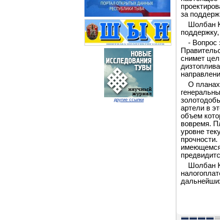
проектиров
за поддерж
Шолбан К
поддержку,
- Вопрос
Правительс
снимет цел
дизтоплива
направлени
О планах
генеральны
золотодобы
другие ссылки
артели в э
объем кото
вовремя. П
уровне тек
прочности.
имеющемся 
предвидитс
Шолбан К
налогоплат
дальнейши