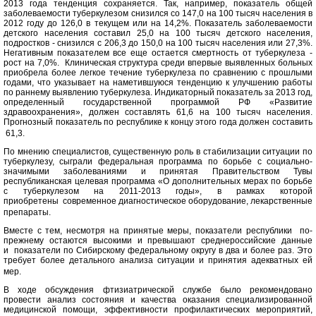
2013 года тенденция сохраняется. Так, например, показатель общей
заболеваемости туберкулезом снизился со 147,0 на 100 тысяч населения в
2012 году до 126,0 в текущем или на 14,2%. Показатель заболеваемости
детского населения составил 25,0 на 100 тысяч детского населения,
подростков - снизился с 206,3 до 150,0 на 100 тысяч населения или 27,3%.
Негативным показателем все еще остается смертность от туберкулеза -
рост на 7,0%. Клиническая структура среди впервые выявленных больных
приобрела более легкое течение туберкулеза по сравнению с прошлыми
годами, что указывает на наметившуюся тенденцию к улучшению работы
по раннему выявлению туберкулеза.
Индикаторный показатель за 2013 год,
определенный государственной программой РФ «Развитие
здравоохранения», должен составлять 61,6 на 100 тысяч населения.
Прогнозный показатель по республике к концу этого года должен составить
61,3.
По мнению специалистов, существенную роль в стабилизации ситуации по
туберкулезу, сыграли федеральная программа по борьбе с социально-
значимыми заболеваниями и принятая Правительством Тувы
республиканская целевая программа «О дополнительных мерах по борьбе
с туберкулезом на 2011-2013 годы», в рамках которой
приобретены современное диагностическое оборудование, лекарственные
препараты.
Вместе с тем, несмотря на принятые меры, показатели республики по-
прежнему остаются высокими и превышают среднероссийские данные
и показатели по Сибирскому федеральному округу в два и более раз. Это
требует более детального анализа ситуации и принятия адекватных ей
мер.
В ходе обсуждения фтизиатрической службе было рекомендовано
провести анализ состояния и качества оказания специализированной
медицинской помощи, эффективности профилактических мероприятий,