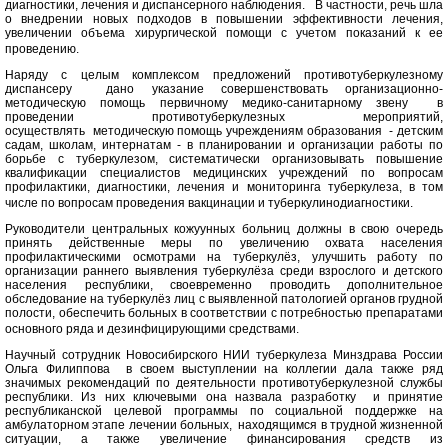
диагностики, лечения и диспансерного наблюдения. В частности, речь шла
о внедрении новых подходов в повышении эффективности лечения,
увеличении объема хирургической помощи с учетом показаний к ее
проведению.
Наряду с целым комплексом предложений противотуберкулезному
диспансеру дано указание совершенствовать организационно-
методическую помощь первичному медико-санитарному звену в
проведении противотуберкулезных мероприятий,
осуществлять методическую помощь учреждениям образования - детским
садам, школам, интернатам - в планировании и организации работы по
борьбе с туберкулезом, систематически организовывать повышение
квалификации специалистов медицинских учреждений по вопросам
профилактики, диагностики, лечения и мониторинга туберкулеза, в том
числе по вопросам проведения вакцинации и туберкулинодиагностики.
Руководители центральных кожуунных больниц должны в свою очередь
принять действенные меры по увеличению охвата населения
профилактическими осмотрами на туберкулёз, улучшить работу по
организации раннего выявления туберкулёза среди взрослого и детского
населения республики, своевременно проводить дополнительное
обследование на туберкулёз лиц с выявленной патологией органов грудной
полости, обеспечить больных в соответствии с потребностью препаратами
основного ряда и дезинфицирующими средствами.
Научный сотрудник Новосибирского НИИ туберкулеза Минздрава России
Ольга Филиппова в своем выступлении на коллегии дала также ряд
значимых рекомендаций по деятельности противотуберкулезной службы
республики. Из них ключевыми она назвала разработку и принятие
республиканской целевой программы по социальной поддержке на
амбулаторном этапе лечении больных, находящимся в трудной жизненной
ситуации, а также увеличение финансирования средств из