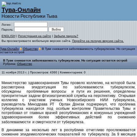
Тува-Онлайн
Новости Республики Тыва
Логин:
Пароль:
ENGLISH
|
Регистрация на сайте
|
Забыли пароль?
Вы просматриваете мобильную версию сайта.
Перейти на полную версию сайта.
Тува-Онлайн
Общество
В Туве снижается заболеваемость туберкулезом. Но ситуация
остается острой
В Туве снижается заболеваемость туберкулезом. Но ситуация остается острой
Рубрика:
Общество
11 ноября 2013 г. | Просмотров: 4360 | Комментариев: 0
Министерство здравоохранения Тувы провело коллегию, на которой была
рассмотрена эпидситуация по заболеваемости туберкулезом,
обсуждены проблемные вопросы и пути их решения, определены
приоритетные задачи фтизиатрической службы на перспективу. Открывая
коллегию с участием ученых Новосибирского НИИ туберкулеза,
руководитель Минздрава РТ Орлан Донгак подчеркнул, что проблема
туберкулеза находится под особым контролем Правительства Тувы и
потребовал от главных врачей республиканских и кожуунных учреждений
здравоохранения более эффективных действий по снижению
заболеваемости и смертности от туберкулеза.
В динамике за несколько лет в республике отчетливо прослеживается
снижение эпидемиологических показателей по туберкулезу. За 9 месяцев