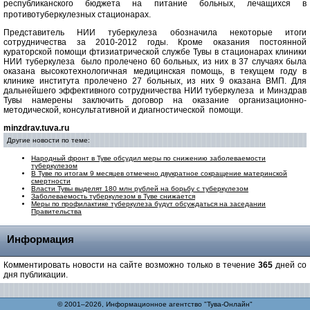
республиканского бюджета на питание больных, лечащихся в
противотуберкулезных стационарах.
Представитель НИИ туберкулеза обозначила некоторые итоги
сотрудничества за 2010-2012 годы. Кроме оказания постоянной
кураторской помощи фтизиатрической службе Тувы в стационарах клиники
НИИ туберкулеза было пролечено 60 больных, из них в 37 случаях была
оказана высокотехнологичная медицинская помощь, в текущем году в
клинике института пролечено 27 больных, из них 9 оказана ВМП. Для
дальнейшего эффективного сотрудничества НИИ туберкулеза и Минздрав
Тувы намерены заключить договор на оказание организационно-
методической, консультативной и диагностической помощи.
minzdrav.tuva.ru
Другие новости по теме:
Народный фронт в Туве обсудил меры по снижению заболеваемости
туберкулезом
В Туве по итогам 9 месяцев отмечено двукратное сокращение материнской
смертности
Власти Тувы выделят 180 млн рублей на борьбу с туберкулезом
Заболеваемость туберкулезом в Туве снижается
Меры по профилактике туберкулеза будут обсуждаться на заседании
Правительства
Информация
Комментировать новости на сайте возможно только в течение
365
дней со
дня публикации.
© 2001–2026, Информационное агентство "Тува-Онлайн"