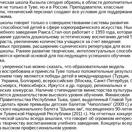
ческая школа Кызыла сегодня образец в области дополнительн
я не только в Туве, но и в России. Преподаватели, классные
ли, технический персонал создают все условия для поддержан
ежима.
школы говорит только о совершенствовании системы развития
 способностей детей в сфере хореографического искусства. Н
чебного заведения Раиса Стал-оол работает с 1993 года, котора
мание уделила дошкольному эстетическому воспитанию детей 5
зраста, увеличению количества учащихся за счет введения
евых программ, расширению сценического репертуара для всех
школы. Раннее развитие творческих, интеллектуальных способ
овятся крепкой основой для последующего успешного обучения
ка.
с уверенностью можно сказать, что образовательная модель
 востребована и принесла Туве только положительные результ
нием тому являются победы детей в международных (Турция,
 Украина, Болгария), всероссийских (Москва, Санкт-Петербург, 
сноярск, Новосибирск, Иркутск и др. города), региональных и
нских конкурсах. Наличие стипендиатов министерства культур
яется доказательством высокого уровня обучения. Финансовая
Правительства Республики Тыва, грант, выделенный Главой Тув
сделать яркие премьеры детских балетов "Чиполлино" (2009 г.) 
тского национального балета "Шыяан ам", посвященного 90-лети
я Тувинской Народной Республики (2011 г.). На отчетных концер
ческой школы всегда аншлаги, что говорит об огромном интерес
к творчеству воспитанников учебного заведения. Концерты всег
а высоком профессиональном уровне.