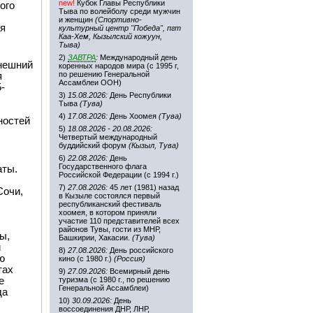
new!
Кубок Главы Республики
ого
Тыва по волейболу среди мужчин
и женщин
(Спортивно-
ия
культурный центр "Победа", пгт
Каа-Хем, Кызылский кожуун,
Тыва)
2)
ЗАВТРА
:
Международный день
ынешний
коренных народов мира (с 1995 г,
по решению Генеральной
я
Ассамблеи ООН)
-
3)
15.08.2026:
День Республики
Тыва
(Тува)
4)
17.08.2026:
День Хоомея
(Тува)
ностей
5)
18.08.2026 - 20.08.2026:
Четвертый международный
буддийский форум
(Кызыл, Тува)
6)
22.08.2026:
День
Государственного флага
аты.
Российской Федерации (с 1994 г.)
7)
27.08.2026:
45 лет (1981) назад
Сочи,
в Кызыле состоялся первый
республиканский фестиваль
ы
хоомея, в котором приняли
участие 110 представителей всех
районов Тувы, гости из МНР,
ы,
Башкирии, Хакасии.
(Тува)
и
8)
27.08.2026:
День российского
ю
кино (с 1980 г.)
(Россия)
тах
9)
27.09.2026:
Всемирный день
е
туризма (с 1980 г., по решению
Генеральной Ассамблеи)
да
10)
30.09.2026:
День
воссоединения ДНР, ЛНР,