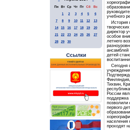
хореографи
образовани
Пн
Вт
Ср
Чт
Пт
Сб
Вс
руководите
1
2
3
4
5
6
учебного р
7
8
9
10
11
12
13
История 
творческих
14
15
16
17
18
19
20
директор у
21
22
23
24
25
26
27
особое вни
летнего во
28
29
30
разноуровн
ансамблей 
Ссылки
детей стан
воспитанни
Сегодня 
учреждения
Подтвержде
Финляндия,
Тихвин, Кра
республика
России явл
поддержка 
позволили 
первого де
образовани
хореографи
населения 
проходят н