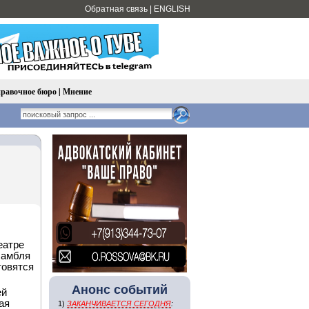
Обратная связь
|
ENGLISH
равочное бюро
|
Мнение
еатре
самбля
товятся
Анонс событий
ей
ая
1)
ЗАКАНЧИВАЕТСЯ СЕГОДНЯ
: