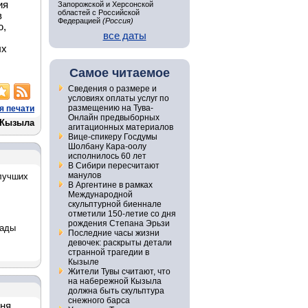
ия
Запорожской и Херсонской
областей с Российской
в
Федерацией
(Россия)
ю,
все даты
ых
Самое читаемое
Сведения о размере и
условиях оплаты услуг по
размещению на Тува-
я печати
Онлайн предвыборных
 Кызыла
агитационных материалов
Вице-спикеру Госдумы
Шолбану Кара-оолу
исполнилось 60 лет
В Сибири пересчитают
манулов
 лучших
В Аргентине в рамках
Международной
скульптурной биеннале
отметили 150-летие со дня
рождения Степана Эрьзи
рады
Последние часы жизни
девочек: раскрыты детали
странной трагедии в
Кызыле
Жители Тувы считают, что
на набережной Кызыла
должна быть скульптура
снежного барса
дня