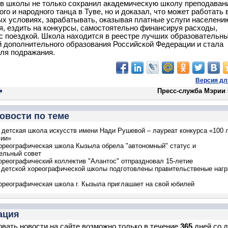
в школы не только сохранил академическую школу преподаван
го и народного танца в Туве, но и доказал, что может работать 
х условиях, зарабатывать, оказывая платные услуги населени
я, ездить на конкурсы, самостоятельно финансируя расходы,
с поездкой. Школа находится в реестре лучших образовательн
 дополнительного образования Российской Федерации и стала
ля подражания.
Версия дл
Пресс-служба Мэрии
овости по теме
 детская школа искусств имени Нади Рушевой – лауреат конкурса «100
сии»
ореографическая школа Кызыла обрела "автономный" статус и
ельный совет
ореографический коллектив "Алантос" отпраздновал 15-летие
детской хореографической школы подготовлены правительственые наг
ореографическая школа г. Кызыла приглашает на свой юбилей
ация
вать новости на сайте возможно только в течение
365
дней со 