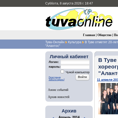
Суббота, 8 августа 2026 г. 18:47
Главная
|
Общество
|
По
Тува-Онлайн
Культура
В Туве отметят 20-ле
"Алантос"
Личный кабинет
В Туве
Логин:
хореог
пароль:
"Алант
Чужой компьютер
Регистрация
11 апреля 201
Забыли пароль?
Анонс событий
Архив новостей
Архив
Апрель 2014
«
»