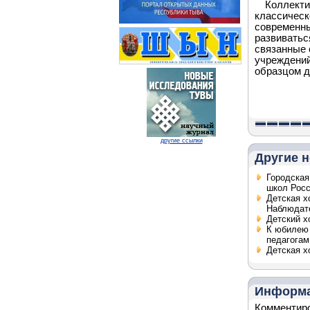
Коллекти
классическо
современны
развиватьс
связанные 
учреждений
образцом д
другие ссылки
Другие н
Городская
школ Рос
Детская х
Наблюдат
Детский х
К юбилею 
педагогам
Детская х
Информ
Комментиро