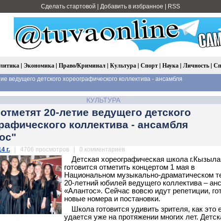
Сделать стартовой
|
Добавить в избранное
|
RSS
литика
|
Экономика
|
Право/Криминал
|
Культура
|
Спорт
|
Наука
|
Личность
|
Сп
тие ведущего детского хореографического коллектива - ансамбля
КУЛЬТУРА
 отметят 20-летие ведущего детского
рафического коллектива - ансамбля
ос"
4 г.
| 4706 просмотров | 0 комментариев
Детская хореографическая школа г.Кызыла
готовится отметить концертом 1 мая в
Национальном музыкально-драматическом т
20-летний юбилей ведущего коллектива – ан
«Алантос». Сейчас вовсю идут репетиции, го
новые номера и постановки.
Школа готовится удивить зрителя, как это 
удается уже на протяжении многих лет. Детск