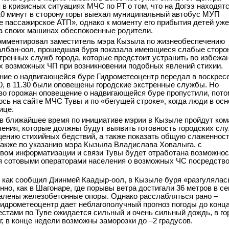
 в кризисных ситуациях МЧС по РТ о том, что на Догээ находятс
10 минут в сторону горы выехал муниципальный автобус МУП
 пассажирское АТП», однако к моменту его прибытия детей уже
а своих машинах обеспокоенные родители.
омментировал заместитель мэра Кызыла по жизнеобеспечению
лбан-оол, прошедшая буря показала имеющиеся слабые сторо
тренных служб города, которые предстоит устранить во избежа
 возможных ЧП при возникновении подобных явлений стихии.
ие о надвигающейся буре Гидрометеоцентр передал в воскрес
0, в 11.30 были оповещены городские экстренные службы. Но
о горожан оповещение о надвигающейся буре пропустили, пото
ось на сайте МЧС Тувы и по «бегущей строке», когда люди в ос
ице.
в ближайшее время по инициативе мэрии в Кызыле пройдут ком
ения, которые должны будут выявить готовность городских слу
ению стихийных бедствий, а также показать общую слаженност
Также по указанию мэра Кызыла Владислава Ховалыга, с
вом информатизации и связи Тувы будет отработана возможнос
 сотовыми операторами населения о возможных ЧС посредство
.
, как сообщил Диинмей Каадыр-оол, в Кызыле буря «разгулялас
нно, как в Шагонаре, где порывы ветра достигали 36 метров в се
алены железобетонные опоры. Однако расслабляться рано –
гидрометеоцентр дает неблагополучный прогноз погоды до конца
естами по Туве ожидается сильный и очень сильный дождь, в го
г, в конце недели возможны заморозки до –2 градусов.