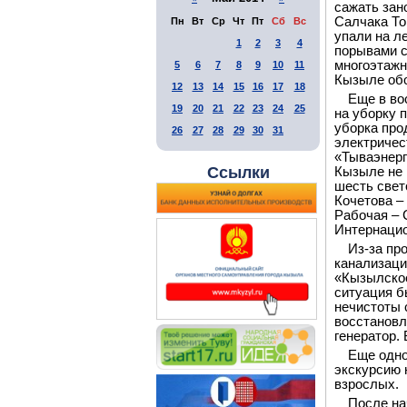
сажать зан
Салчака То
Пн
Вт
Ср
Чт
Пт
Сб
Вс
упали на л
1
2
3
4
порывами с
многоэтажн
5
6
7
8
9
10
11
Кызыле обо
12
13
14
15
16
17
18
Еще в во
19
20
21
22
23
24
25
на уборку 
уборка про
26
27
28
29
30
31
электричес
«Тываэнерг
Ссылки
Кызыле не 
шесть свет
Кочетова –
Рабочая – 
Интернацио
Из-за пр
канализаци
«Кызылское
ситуация б
нечистоты 
восстановл
генератор.
Еще одно
экскурсию 
взрослых.
После на