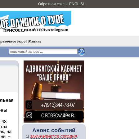
Обратная связь
|
ENGLISH
равочное бюро
|
Мнение
ильная
оны
 48
стах
Анонс событий
к, на
сны –
1)
ЗАКАНЧИВАЕТСЯ СЕГОДНЯ
: