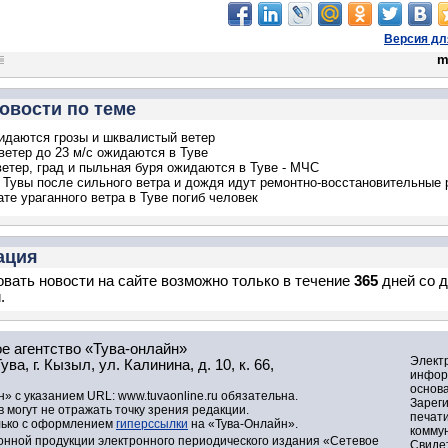
Версия дл
m
овости по теме
идаются грозы и шквалистый ветер
ветер до 23 м/с ожидаются в Туве
етер, град и пыльная буря ожидаются в Туве - МЧС
 Тувы после сильного ветра и дождя идут ремонтно-восстановительные 
ате ураганного ветра в Туве погиб человек
ация
вать новости на сайте возможно только в течение
365
дней со 
.
е агентство «Тува-онлайн»
Элект
а, г. Кызыл, ул. Калинина, д. 10, к. 66,
инфор
основа
» с указанием URL: www.tuvaonline.ru обязательна.
Зарег
могут не отражать точку зрения редакции.
печат
лько с оформлением
гиперссылки
на «Тува-Онлайн».
комму
нной продукции электронного периодического издания «Сетевое
Свидет