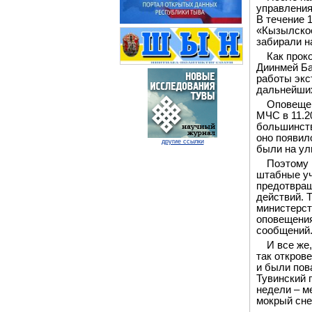
управления
В течение 
«Кызылское
забирали н
Как прок
Диинмей Ба
работы экс
дальнейших
Оповещен
МЧС в 11.2
большинств
оно появил
другие ссылки
были на ул
Поэтому 
штабные уч
предотвращ
действий. 
министерст
оповещения
сообщений
И все же
так открове
и были пов
Тувинский 
недели – м
мокрый сне