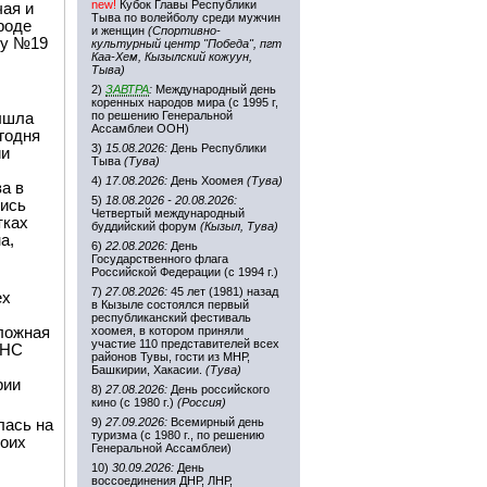
new!
Кубок Главы Республики
чая и
Тыва по волейболу среди мужчин
роде
и женщин
(Спортивно-
ду №19
культурный центр "Победа", пгт
Каа-Хем, Кызылский кожуун,
Тыва)
2)
ЗАВТРА
:
Международный день
коренных народов мира (с 1995 г,
по решению Генеральной
ышла
Ассамблеи ООН)
годня
3)
15.08.2026:
День Республики
ии
Тыва
(Тува)
4)
17.08.2026:
День Хоомея
(Тува)
а в
5)
18.08.2026 - 20.08.2026:
лись
Четвертый международный
тках
буддийский форум
(Кызыл, Тува)
а,
6)
22.08.2026:
День
Государственного флага
Российской Федерации (с 1994 г.)
7)
27.08.2026:
45 лет (1981) назад
ех
в Кызыле состоялся первый
республиканский фестиваль
ложная
хоомея, в котором приняли
участие 110 представителей всех
КНС
районов Тувы, гости из МНР,
Башкирии, Хакасии.
(Тува)
рии
8)
27.08.2026:
День российского
кино (с 1980 г.)
(Россия)
9)
27.09.2026:
Всемирный день
лась на
туризма (с 1980 г., по решению
роих
Генеральной Ассамблеи)
10)
30.09.2026:
День
воссоединения ДНР, ЛНР,