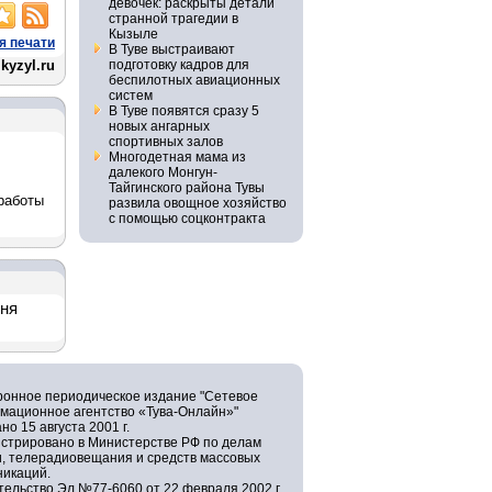
девочек: раскрыты детали
странной трагедии в
Кызыле
я печати
В Туве выстраивают
kyzyl.ru
подготовку кадров для
беспилотных авиационных
систем
В Туве появятся сразу 5
новых ангарных
спортивных залов
Многодетная мама из
далекого Монгун-
Тайгинского района Тувы
работы
развила овощное хозяйство
с помощью соцконтракта
дня
ронное периодическое издание "Сетевое
мационное агентство «Тува-Онлайн»"
но 15 августа 2001 г.
истрировано в Министерстве РФ по делам
и, телерадиовещания и средств массовых
никаций.
ельство Эл №77-6060 от 22 февраля 2002 г.