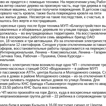
ово их придется с помощью техники. На пересечении улиц Рабо
ка ветер свалил дерево на проезжую часть, еще три дерева в го
егковые машины, которые получили повреждения. В детском са
орвало часть кровли, также была повреждена кровля на пяти
ых жилых домах. Несмотря на такие последствия, к счастью, в
шлось без жертв и пострадавших.
скресенье сразу после бури техника МУП «Благоустройство» в
поваленных и оборванных деревьев по улицам города, однако се
должалась – во внутридворовых территориях. На восстановлен
тва в воскресенье работали семь аварийных бригад ОАО
о», 18 человек и три автовышки. Из-за отключения электричеств
работали 12 светофоров. Сегодня утром отключенными остава
офоров, восстановительные работы продолжаются на перекрес
 Интернациональная, Ленина – Комсомольская, Ленина – Гагарин
Салчака Тока, Рабочая – Пушкина, Оюна Курседи –
нальная.
облем с электричеством возникло еще одно ЧП – отключение тр
онно-насосных станций ООО «Водоканал» – в районе МУП
 пассажирское АТП», центра Кызыла и Молодежного сквера. С
ыла в домах в районе Молодежного сквера – из-за отключения 
стали заливать подвалы жилых домов по улице Ленина. Для
ения работы КНС бригада «Тываэнерго» подвезла на место ава
 В 23.50 работа КНС была восстановлена.
 ЧП могло произойти на горе Догээ, куда в воскресенье направи
неорганизованная группа детей – 22 ребенка в сопровождении т
чала бури в мэрию Кызыла в 16.00 поступил сигнал от Центра