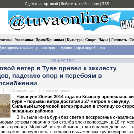
Сделать стартовой
|
Добавить в избранное
|
RSS
литика
|
Экономика
|
Право/Криминал
|
Культура
|
Спорт
|
Наука
|
Личность
|
Сп
уве привел к захлесту проводов, падению опор и перебоям в
ОБЩЕСТВО
вой ветер в Туве привел к захлесту
ов, падению опор и перебоям в
оснабжении
.
| 4375 просмотров | 0 комментариев
Накануне 25 мая 2014 года по Кызылу пронеслась с
буря – порывы ветра достигали 27 метров в секунду.
Сильный штормовой ветер пришел в столицу со стор
западных районов.
В Кызыле из-за бури без света в воскресенье оказались
мовым ветром повалило три столба электропередач, в 18-ти ме
аны провода. Мощный ветер обрывал, гнул и валил деревья – та
овской вывернуло шесть недавно высаженных крупномеров со