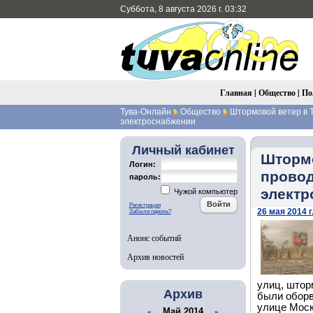
Суббота, 8 августа 2026 г. 03:32
Главная
|
Общество
|
По
Тува-Онлайн
Общество
Штормовой ветер в Т
электроснабжении
Личный кабинет
Штормо
Логин:
провод
пароль:
электр
Чужой компьютер
Регистрация
26 мая 2014 г
Забыли пароль?
Анонс событий
Архив новостей
улиц, штор
Архив
были оборв
улице Моск
Май 2014
«
»