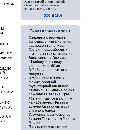
Запорожской и Херсонской
я дети.
областей с Российской
Федерацией
(Россия)
все даты
ны
Самое читаемое
ние
Сведения о размере и
условиях оплаты услуг по
енье
размещению на Тува-
Онлайн предвыборных
му что
агитационных материалов
новном
Вице-спикеру Госдумы
Шолбану Кара-оолу
исполнилось 60 лет
андно-
В Сибири пересчитают
жб к
манулов
ь их
В Аргентине в рамках
Международной
скульптурной биеннале
ть
отметили 150-летие со дня
м смс-
рождения Степана Эрьзи
Жители Тувы считают, что
ь» не
на набережной Кызыла
кунду,
должна быть скульптура
снежного барса
Уроженец Тувы космонавт
 этой
Кирилл Песков стал Героем
рах
России
Последние часы жизни