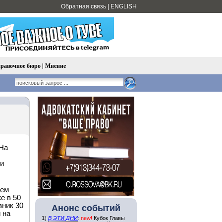
Обратная связь
|
ENGLISH
равочное бюро
|
Мнение
 На
ии
Хем
е в 50
зник 30
Анонс событий
 на
1)
В ЭТИ ДНИ
:
new!
Кубок Главы