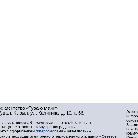
е агентство «Тува-онлайн»
Элект
а, г. Кызыл, ул. Калинина, д. 10, к. 66,
инфор
основа
» с указанием URL: www.tuvaonline.ru обязательна.
Зарег
могут не отражать точку зрения редакции.
печат
лько с оформлением
гиперссылки
на «Тува-Онлайн».
комму
нной продукции электронного периодического издания «Сетевое
Свидет