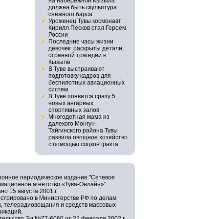
на набережной Кызыла
должна быть скульптура
снежного барса
Уроженец Тувы космонавт
Кирилл Песков стал Героем
России
Последние часы жизни
девочек: раскрыты детали
странной трагедии в
Кызыле
В Туве выстраивают
подготовку кадров для
беспилотных авиационных
систем
В Туве появятся сразу 5
новых ангарных
спортивных залов
Многодетная мама из
далекого Монгун-
Тайгинского района Тувы
развила овощное хозяйство
с помощью соцконтракта
ронное периодическое издание "Сетевое
мационное агентство «Тува-Онлайн»"
но 15 августа 2001 г.
истрировано в Министерстве РФ по делам
и, телерадиовещания и средств массовых
никаций.
ельство Эл №77-6060 от 22 февраля 2002 г.