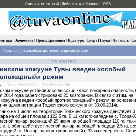
Сделать стартовой
|
Добавить в избранное
|
RSS
литика
|
Экономика
|
Право/Криминал
|
Культура
|
Спорт
|
Наука
|
Личность
|
Сп
не Тувы введен «особый противопожарный» режим
ОБЩЕСТВО
инском кожууне Тувы введен «особый
вопожарный» режим
.
| 4263 просмотра | 0 комментариев
ском кожууне установился высокий класс пожарной опасности.
 2014 года зарегистрировано 29 возгораний. В связи с этим, на
 кожууна введен «особый противопожарный» режим на основан
ния администрации Тоджинского кожууна от 30.06.2014г.
янию на 1 июля на территории Тоджинского кожууна действует 3
ара на общей площади 122,5 га. В 11 км юго-западнее с. Тоора-
лесной пожар, возникший 29 июня на общей площади 110 га, такж
е п. Ырбан действует лесной пожар на общей площади 2,5 га, во
ощади 2 га. Пожар, зарегистрированный в 33 км севернее п. Севи
 га локализован.