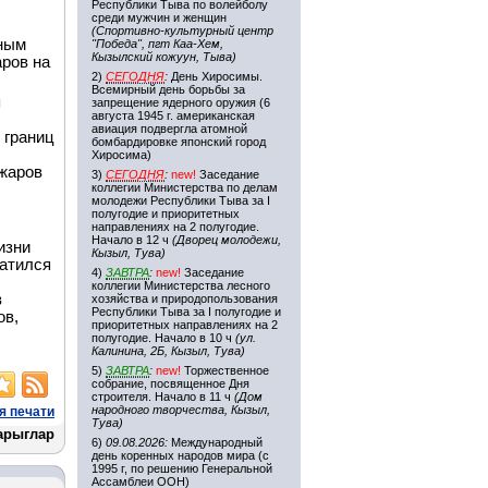
Республики Тыва по волейболу
среди мужчин и женщин
(Спортивно-культурный центр
нным
"Победа", пгт Каа-Хем,
Кызылский кожуун, Тыва)
аров на
2)
СЕГОДНЯ
:
День Хиросимы.
Всемирный день борьбы за
я
запрещение ядерного оружия (6
августа 1945 г. американская
авиация подвергла атомной
 границ
бомбардировке японский город
Хиросима)
жаров
3)
СЕГОДНЯ
:
new!
Заседание
коллегии Министерства по делам
молодежи Республики Тыва за I
полугодие и приоритетных
направлениях на 2 полугодие.
Начало в 12 ч
(Дворец молодежи,
изни
Кызыл, Тува)
ратился
4)
ЗАВТРА
:
new!
Заседание
коллегии Министерства лесного
в
хозяйства и природопользования
Республики Тыва за I полугодие и
ов,
приоритетных направлениях на 2
полугодие. Начало в 10 ч
(ул.
Калинина, 2Б, Кызыл, Тува)
5)
ЗАВТРА
:
new!
Торжественное
собрание, посвященное Дня
строителя. Начало в 11 ч
(Дом
народного творчества, Кызыл,
я печати
Тува)
арыглар
6)
09.08.2026:
Международный
день коренных народов мира (с
1995 г, по решению Генеральной
Ассамблеи ООН)