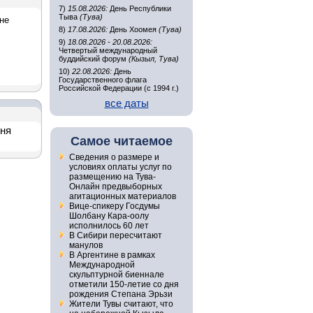
7)
15.08.2026:
День Республики
Тыва
(Тува)
не
8)
17.08.2026:
День Хоомея
(Тува)
9)
18.08.2026 - 20.08.2026:
Четвертый международный
буддийский форум
(Кызыл, Тува)
10)
22.08.2026:
День
Государственного флага
Российской Федерации (с 1994 г.)
все даты
дня
Самое читаемое
Сведения о размере и
условиях оплаты услуг по
размещению на Тува-
Онлайн предвыборных
агитационных материалов
Вице-спикеру Госдумы
Шолбану Кара-оолу
исполнилось 60 лет
В Сибири пересчитают
манулов
В Аргентине в рамках
Международной
скульптурной биеннале
отметили 150-летие со дня
рождения Степана Эрьзи
Жители Тувы считают, что