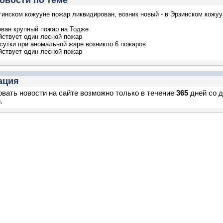
овости по теме
гинском кожууне пожар ликвидирован, возник новый - в Эрзинском кожуу
ван крупный пожар на Тодже
йствует один лесной пожар
 сутки при аномальной жаре возникло 6 пожаров
йствует один лесной пожар
ация
вать новости на сайте возможно только в течение
365
дней со 
.