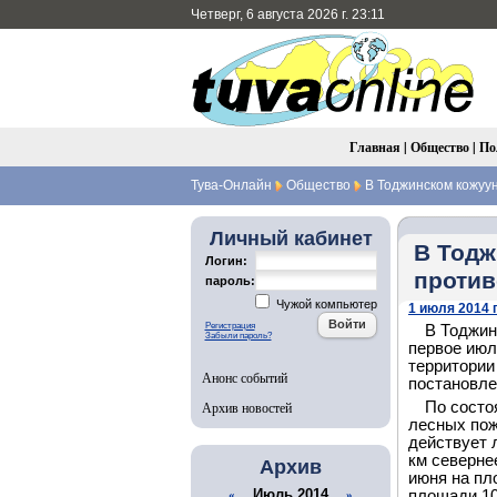
Четверг, 6 августа 2026 г. 23:11
Главная
|
Общество
|
По
Тува-Онлайн
Общество
В Тоджинском кожуу
Личный кабинет
В Тодж
Логин:
проти
пароль:
Чужой компьютер
1 июля 2014 г
Регистрация
В Тоджин
Забыли пароль?
первое июля
территории
Анонс событий
постановле
Архив новостей
По состо
лесных пож
действует 
км северне
Архив
июня на пл
Июль 2014
площади 10
«
»