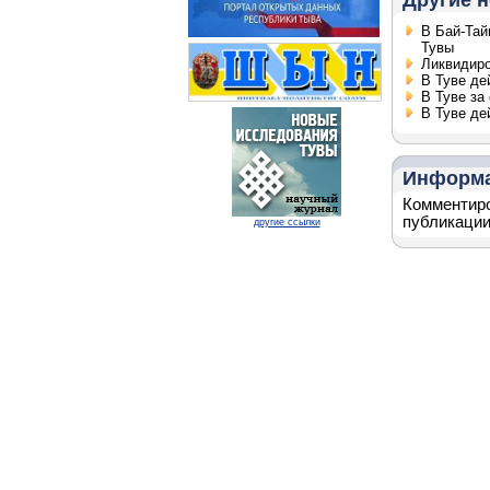
Другие н
В Бай-Тай
Тувы
Ликвидиро
В Туве де
В Туве за
В Туве де
Информ
Комментиро
публикации
другие ссылки