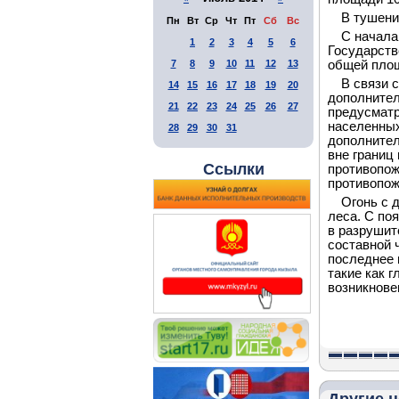
В тушени
Пн
Вт
Ср
Чт
Пт
Сб
Вс
С начала
1
2
3
4
5
6
Государств
7
8
9
10
11
12
13
общей площ
В связи 
14
15
16
17
18
19
20
дополнител
21
22
23
24
25
26
27
предусматр
населенных
28
29
30
31
дополнител
вне границ
Ссылки
противопож
противопож
Огонь с 
леса. С по
в разрушит
составной 
последнее 
такие как 
возникнове