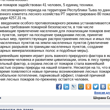
и пожаров задействован 41 человек, 5 единиц техники.
 лесопожарного периода на территории Республики Тыва по да
енного комитета лесного хозяйства РТ зарегистрировано 80 пож
ади 4257,31 га.
с введением особого противопожарного режима устанавливаютс
ьные требования пожарной безопасности, в том числе
ивающие привлечение населения для локализации пожаров вне
 пунктов, запрет на посещение гражданами лесов, принятие
ьных мер, препятствующих распространению лесных и иных по
 населенных пунктов на земли населенных пунктов (увеличение
арных разрывов по границам населенных пунктов, создание
арных минерализованных полос и подобные меры).
древнейших времен играет роль важного природного фактора в ж
явлением человека и развитием цивилизации, огонь в лесу прев
ельный фактор, а охрана лесов от пожаров стала важнейшей
частью охраны природы на нашей планете. Несмотря на то, что 
время появляются новые причины возникновения лесных пожар
глобальное потепление, парниковый эффект, главной причиной
ния лесных пожаров по-прежнему остается человек.
Версия дл
Шорана С