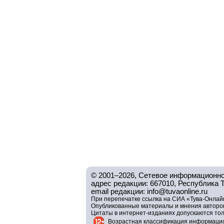
© 2001–2026, Сетевое информационно
адрес редакции: 667010, Республика Тув
email редакции: info@tuvaonline.ru
При перепечатке ссылка на СИА «Тува-Онлайн
Опубликованные материалы и мнения авторов 
Цитаты в интернет-изданиях допускаются то
Возрастная классификация информацио