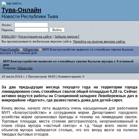
Тува-Онлайн
Новости Республики Тыва
Логин:
Пароль:
ENGLISH
|
Регистрация на сайте
|
Забыли пароль?
Вы просматриваете мобильную версию сайта.
Перейти на полную версию сайта.
Тува-Онлайн
Общество
МУП Благоустройство вывезло со стихийных свалок Кызыла
мусора с 5-этажный дом
МУП Благоустройство вывезло со стихийных свалок Кызыла мусора с 5-этажный
дом
Рубрика:
Общество
10 июля 2014 г. | Просмотров: 6045 | Комментариев: 0
За два предыдущих месяца текущего года на территории города
ликвидировано семь стихийных свалок общей площадью 0,28 га. Сейчас
активно ведутся работы на Станционной западнее Левобережных дач в
микрорайоне «Идегел», где разместились дома для детей-сирот.
Конец весны, начало лета выдалось очень насыщенным для работников
МУП «Благоустройство» и сотрудников мэрии. Департамент городского
хозяйства мэрии организовал бригады и технику на ликвидацию свалок.
Торговые площади, места стоянки автотранспорта, неорганизованный в
плане сбора мусора «частный сектор» и т.д. Чаще всего около этих
объектов мусора набирается столько, что его впору везти на полигон
твердых бытовых отходов.