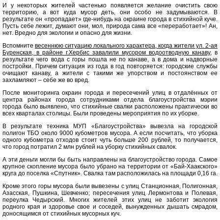
И у некоторых жителей частенько появляется желание очистить свою
территорию, а вот куда мусор деть, они особо не задумываются. В
результате он «пропадает» где-нибудь на окраине города в стихийной куче.
Пусть себе лежит, думают они, мол, природа сама все «переработает»! Ан,
нет. Вредно для экологии и опасно для жизни.
Вспомните
весеннюю ситуацию локального характера, когда жители ул. 2-ая
Буренская, в районе г.Хербис завалили мусором водоотводную канаву
, в
результате чего вода с горы пошла не по канаве, а в дома и надворные
постройки. Причем ситуация из года в год повторяется: городские службы
очищают канаву, а жители с такими же упорством и постоянством ее
захламляют – себе же во вред.
После мониторинга окраин города и пересечений улиц в отдалённых от
центра районах города сотрудниками отдела благоустройства мэрии
города было выявлено, что стихийные свалки расположены практически во
всех кварталах столицы. Были проведены мероприятия по их уборке.
В результате техника МУП «Благоустройства» вывезла на городской
полигон ТБО около 9000 кубометров мусора. А если посчитать, что уборка
одного кубометра отходов стоит чуть больше 200 рублей, то получается,
что город потратил 2 млн рублей на уборку стихийных свалок.
А эти деньги могли бы быть направлены на благоустройство города. Самое
крупное скопление мусора было убрано на территории от «Бай-Хаакского»
круга до поселка «Спутник». Свалка там расположилась на площади 0,16 га.
Кроме этого горы мусора были вывезены с улиц Станционная, Полигонная,
Азасская, Пушкина, Шевченко; пересечения улиц Лермонтова и Полевая,
переулка Чедырский. Многих жителей этих улиц не заботит экология
родного края и здоровье свое и соседей, вынужденных дышать смрадом,
доносящимся от стихийных мусорных куч.