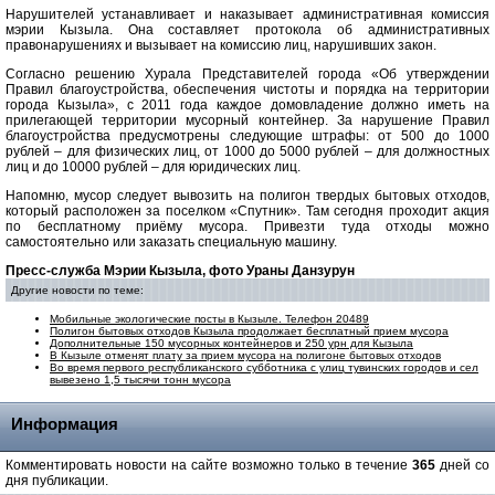
Нарушителей устанавливает и наказывает административная комиссия
мэрии Кызыла. Она составляет протокола об административных
правонарушениях и вызывает на комиссию лиц, нарушивших закон.
Согласно решению Хурала Представителей города «Об утверждении
Правил благоустройства, обеспечения чистоты и порядка на территории
города Кызыла», с 2011 года каждое домовладение должно иметь на
прилегающей территории мусорный контейнер. За нарушение Правил
благоустройства предусмотрены следующие штрафы: от 500 до 1000
рублей – для физических лиц, от 1000 до 5000 рублей – для должностных
лиц и до 10000 рублей – для юридических лиц.
Напомню, мусор следует вывозить на полигон твердых бытовых отходов,
который расположен за поселком «Спутник». Там сегодня проходит акция
по бесплатному приёму мусора. Привезти туда отходы можно
самостоятельно или заказать специальную машину.
Пресс-служба Мэрии Кызыла, фото Ураны Данзурун
Другие новости по теме:
Мобильные экологические посты в Кызыле. Телефон 20489
Полигон бытовых отходов Кызыла продолжает бесплатный прием мусора
Дополнительные 150 мусорных контейнеров и 250 урн для Кызыла
В Кызыле отменят плату за прием мусора на полигоне бытовых отходов
Во время первого республиканского субботника с улиц тувинских городов и сел
вывезено 1,5 тысячи тонн мусора
Информация
Комментировать новости на сайте возможно только в течение
365
дней со
дня публикации.