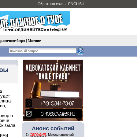
Обратная связь
|
ENGLISH
равочное бюро
|
Мнение
увы
а
будет
олица
во,
овор о
рече
 Кызыла
Анонс событий
кими
1)
СЕГОДНЯ
:
Международный