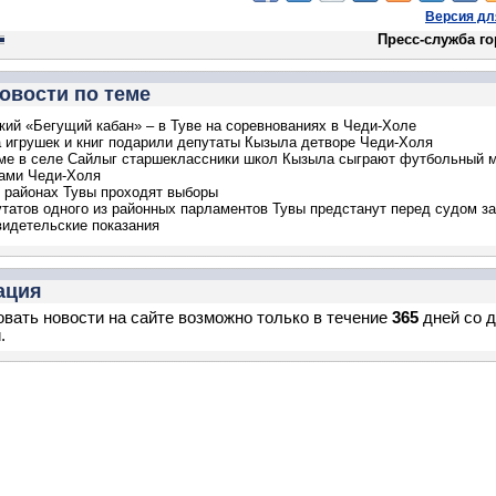
Версия дл
Пресс-служба г
овости по теме
ий «Бегущий кабан» – в Туве на соревнованиях в Чеди-Холе
 игрушек и книг подарили депутаты Кызыла детворе Чеди-Холя
е в селе Сайлыг старшеклассники школ Кызыла сыграют футбольный м
ами Чеди-Холя
 районах Тувы проходят выборы
татов одного из районных парламентов Тувы предстанут перед судом за
идетельские показания
ация
вать новости на сайте возможно только в течение
365
дней со 
.