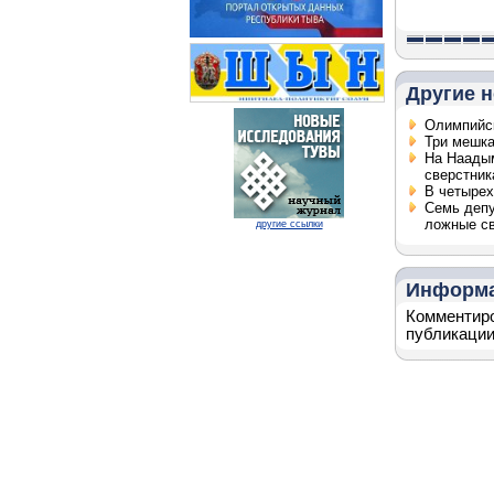
Другие н
Олимпийск
Три мешка
На Наадым
сверстник
В четырех
Семь депу
ложные св
другие ссылки
Информ
Комментиро
публикации