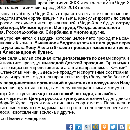
предприятиями ЖКХ и их коллегами в Чеди-
о в сложный зимний период 2012-2013 годов.
оящую субботу в Чеди-Холь отправится десант из спортсменов,
представителей организаций г. Кызыла. Консультировать по сам
росам всех участников празднований в Чеди-Холе будут
сотру
кубатора, Минмолодежи, Минтруда, Фонда социального
я, Россельхозбанка, Сбербанка и многие другие.
е утро начнется с зарядки, которая целое лето проходит на са
ощадках Кызыла.
Выездное «Бодрое утро» на площадке пере
ьтуры села Хову-Аксы в 8 часов проведет известный трене
т Александрович Кунзек.
оне села Сайлыг специалисты Департамента по делам спорта и
й политике проведут
выездной Детский праздник.
Организуют
 аттракционов и представители агентства праздников "Южный"
- Станислав Мечин). Здесь же пройдут и спортивные состязания.
нсультируются, отдать ли предпочтение футболу, либо баскетб
ся
парад-шествие организаций и участников кожуунного На
ремония вручения наград самым лучшим работникам кожууна.
торой выступят
звезды кызылской эстрады, ансамбль
л», артисты Центра русской культуры
, а далее будет дан ст
 борьбе Хуреш среди самых сильных спортсменов. Параллельн
ционные конкурсы Наадыма: на скорость в плетении веревки из
лоса, изготовлении войлока и другие.
ся Наадым концертом.