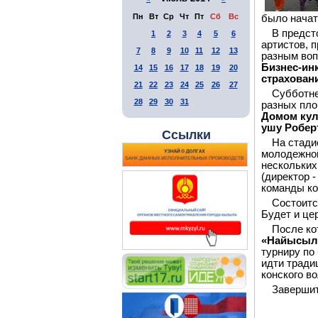
Пн
Вт
Ср
Чт
Пт
Сб
Вс
было начат
В предст
1
2
3
4
5
6
артистов, 
7
8
9
10
11
12
13
разным воп
Бизнес-ин
14
15
16
17
18
19
20
страховани
21
22
23
24
25
26
27
Субботне
28
29
30
31
разных пл
Домом кул
ушу Робер
Ссылки
На стади
молодежно
нескольких
(директор 
команды ко
Состоит
Будет и це
После ко
«Найысыла
турниру по
идти тради
конского во
Завершит