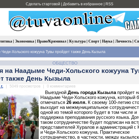
Сделать стартовой
|
Добавить в избранное
|
RSS
литика
|
Экономика
|
Право/Криминал
|
Культура
|
Спорт
|
Наука
|
Личность
|
Сп
Чеди-Хольского кожууна Тувы пройдет также День Кызыла
ОБЩЕСТВО
я на Наадыме Чеди-Хольского кожууна Т
т также День Кызыла
г.
| 5049 просмотров | 0 комментариев
Выездной
День города Кызыла
пройдет н
Наадыме Чеди-Хольского кожууна, который 
отмечаться
26 июля.
К своему 100-летию ст
выходит на межмуниципальное сотрудничест
одной из темой которого будет в том числе и
поддержка преподавания русского языка. Дог
таком сотрудничестве будет подписан на вст
представителей Хуралов и администраций г.
и Чеди-Хольского кожууна. Практическое
сотрудничество, в частности, между кызылс