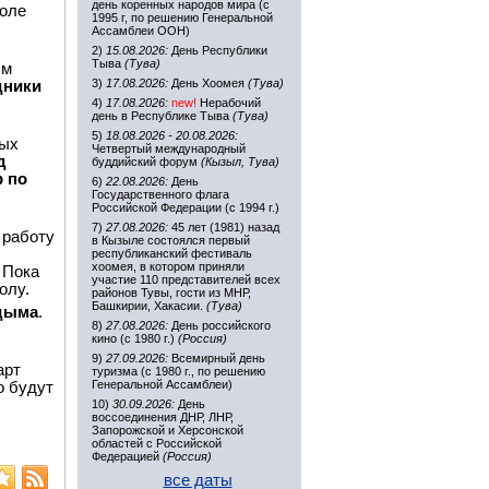
день коренных народов мира (с
Холе
1995 г, по решению Генеральной
Ассамблеи ООН)
2)
15.08.2026:
День Республики
Тыва
(Тува)
ым
3)
17.08.2026:
День Хоомея
(Тува)
дники
4)
17.08.2026:
new!
Нерабочий
день в Республике Тыва
(Тува)
5)
18.08.2026 - 20.08.2026:
мых
Четвертый международный
д
буддийский форум
(Кызыл, Тува)
р по
6)
22.08.2026:
День
Государственного флага
Российской Федерации (с 1994 г.)
7)
27.08.2026:
45 лет (1981) назад
 работу
в Кызыле состоялся первый
республиканский фестиваль
хоомея, в котором приняли
 Пока
участие 110 представителей всех
олу.
районов Тувы, гости из МНР,
Башкирии, Хакасии.
(Тува)
адыма
.
8)
27.08.2026:
День российского
кино (с 1980 г.)
(Россия)
9)
27.09.2026:
Всемирный день
арт
туризма (с 1980 г., по решению
Генеральной Ассамблеи)
о будут
10)
30.09.2026:
День
воссоединения ДНР, ЛНР,
Запорожской и Херсонской
областей с Российской
Федерацией
(Россия)
все даты