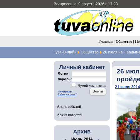
Воскресенье, 9 августа 2026 г. 17:23
Главная
|
Общество
|
По
Тува-Онлайн
Общество
26 июля на Наадыме 
Личный кабинет
26 июл
Логин:
пройде
пароль:
Чужой компьютер
21 июля 2014 
Регистрация
Забыли пароль?
Анонс событий
Архив новостей
Архив
Июль 2014
«
»