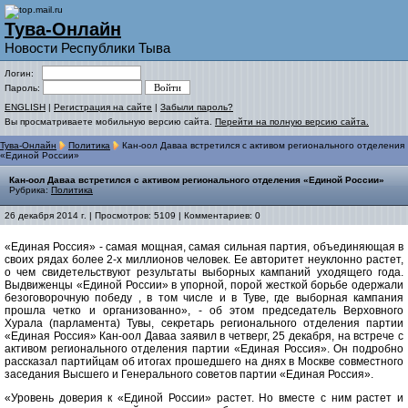
Тува-Онлайн
Новости Республики Тыва
Логин:
Пароль:
ENGLISH
|
Регистрация на сайте
|
Забыли пароль?
Вы просматриваете мобильную версию сайта.
Перейти на полную версию сайта.
Тува-Онлайн
Политика
Кан-оол Даваа встретился с активом регионального отделения
«Единой России»
Кан-оол Даваа встретился с активом регионального отделения «Единой России»
Рубрика:
Политика
26 декабря 2014 г. | Просмотров: 5109 | Комментариев: 0
«Единая Россия» - самая мощная, самая сильная партия, объединяющая в
своих рядах более 2-х миллионов человек. Ее авторитет неуклонно растет,
о чем свидетельствуют результаты выборных кампаний уходящего года.
Выдвиженцы «Единой России» в упорной, порой жесткой борьбе одержали
безоговорочную победу , в том числе и в Туве, где выборная кампания
прошла четко и организованно», - об этом председатель Верховного
Хурала (парламента) Тувы, секретарь регионального отделения партии
«Единая Россия» Кан-оол Даваа заявил в четверг, 25 декабря, на встрече с
активом регионального отделения партии «Единая Россия». Он подробно
рассказал партийцам об итогах прошедшего на днях в Москве совместного
заседания Высшего и Генерального советов партии «Единая Россия».
«Уровень доверия к «Единой России» растет. Но вместе с ним растет и