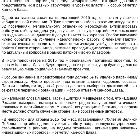
ответственность партийцев перед избирателями, которые доверили
представлять их в разных структурах и уровнях власти», - особо отметил
Кан-оол Даваа.
Одной из главных задач на предстоящий 2015 год он назвал участие в
избирательной кампании. В Туве предстоят выборы в восьми кожуунах и в
52 поселениях. Региональному отделению необходимо активизировать
работу по отбору кандидатур для участия во внутрипартийном голосовании
по выдвижению кандидатов в депутаты местных хуралов. Особое внимание
нужно обратить на усиление идеологической работы с членами Партии,
систематически проводить с ними политическую учебу, активизировать
работу Совета сторонников , активнее проводить дискуссионные площадки
по актуальным вопросам в рамках патриотических платформ.
В числе приоритетов на 2015 год – реализация партийных проектов. По
словам Кан-оола Даваа, будет проведена их ревизия, упор будет сделан на
реализацию лишь социально значимых проектов.
«Особое внимание в предстоящем году должно быть уделено партийному
строительству. Нужно провести тщательный анализ кадрового состава.
Партии необходим кадровый резерв для всех выборных должностей – от
секретаря первичной организации», - особо отметил Кан-оол Даваа.
Он напомнил слова лидера Партии Дмитрия Медведева о том, что «Единая
Россия» намерена вычищать из своих рядов нарушителей этических,
правовых и партийных норм. У людей, вступающих в Партию, на первом
месте должно стоять служение стране, а не собственные интересы.
«В непростой для страны 2015 год – год празднования 70-летия Великой
Победы – партийцы должны усилить работу, направленную на укрепление
стабильности в регионе, на подъем экономики, активизацию ключевых
инвестиционных проектов», - отметил Кан-оол Даваа.