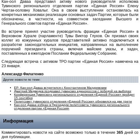
Кан-оол Даваа представил активу нового руководителя исполкома
Тувинского регионального отделения партии «Единая Россия» Елену
Чертак-ооловну Ховалыг. Она в своем выступлении остановилась на
конкретных механизмах реализации основных задач Партии, которые были
обозначены, в частности, на совместном заседании Высшего и
Генерального советов партии «Единая Россия».
Во встрече принял участие руководитель фракции «Единая Россия» в
Верховном Хурале (парламенте) Тувы Виктор Глухов. Он призвал своих
коллег из кожуунных хуралов представителей активно подключиться к
разработке законодательных инициатив, направленных на выполнение
поручений президента страны, включая майские указы, и задач,
поставленных в ежегодном Послании Федеральному Собранию.
Следующая встреча с активом ТРО партии «Единая Россия» намечена на
23 января.
Александр Филатенко
Другие новости по теме:
ЕР: Кан-оол Даваа встретился с Константином Мазуревским
Дмитрий Медведев поздравил тувинских единороссов с победой на выборах
Конференция Тувинского регионального отделения «Единой России» пройдет
15 сентября
Политсовет тувинского отделения «Единой России» обновился на две трети
Кан-оол Даваа избран в Президиум политсовета тувинского регионального
отделения партии «Единая Россия»
Информация
Комментировать новости на сайте возможно только в течение
365
дней со
дня публикации.