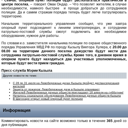
-
Сейчас опорный пункт полиции будет располагаться практически в
центре поселка
, – говорит Омак Ондар. – Что позволит жителям, в случае
необходимости, намного быстрее и проще добраться до сотрудников
полиции. Да и самим стражам порядка теперь будет легче патрулировать
территорию.
Начальник территориального управления сообщил, что уже завтра
опорный пункт подсоединят к линиям электропередач, и сотрудники
патрульно-постовой службы смогут подключить все необходимое
оборудование, нужное для работы.
По словам и.о. заместителя начальника полиции по охране общественного
порядка Управления МВД РФ по городу Кызылу Виктора Хулера,
с 20.00 до
08.00 на территории дачного поселка дежурство будут нести два
сотрудника патрульно-постовой службы. Кроме того, в дневное время в
опорном пункте будут находиться два участковых уполномоченных,
которые будут вести прием граждан.
Пресс-служба Мэрии Кызыла
Другие новости по теме:
С 28 по 31 июля на Левобережных дачах Кызыла пройдет диспансеризация
жителей
Защита от пожаров: Левобережные дачи в Кызыле опахивают
Жителей Левобережных дачных обществ приглашают 18 апреля на субботник!
Началось социальное обследование Левобережных дачных обществ Кызыла
В Шагонаре открыт новый опорный пункт полиции
Информация
Комментировать новости на сайте возможно только в течение
365
дней со
дня публикации.