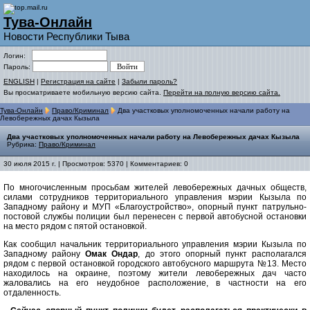
Тува-Онлайн
Новости Республики Тыва
Логин:
Пароль:
ENGLISH
|
Регистрация на сайте
|
Забыли пароль?
Вы просматриваете мобильную версию сайта.
Перейти на полную версию сайта.
Тува-Онлайн
Право/Криминал
Два участковых уполномоченных начали работу на
Левобережных дачах Кызыла
Два участковых уполномоченных начали работу на Левобережных дачах Кызыла
Рубрика:
Право/Криминал
30 июля 2015 г. | Просмотров: 5370 | Комментариев: 0
По многочисленным просьбам жителей левобережных дачных обществ,
силами сотрудников территориального управления мэрии Кызыла по
Западному району и МУП «Благоустройство», опорный пункт патрульно-
постовой службы полиции был перенесен с первой автобусной остановки
на место рядом с пятой остановкой.
Как сообщил начальник территориального управления мэрии Кызыла по
Западному району
Омак Ондар
, до этого опорный пункт располагался
рядом с первой остановкой городского автобусного маршрута №13. Место
находилось на окраине, поэтому жители левобережных дач часто
жаловались на его неудобное расположение, в частности на его
отдаленность.