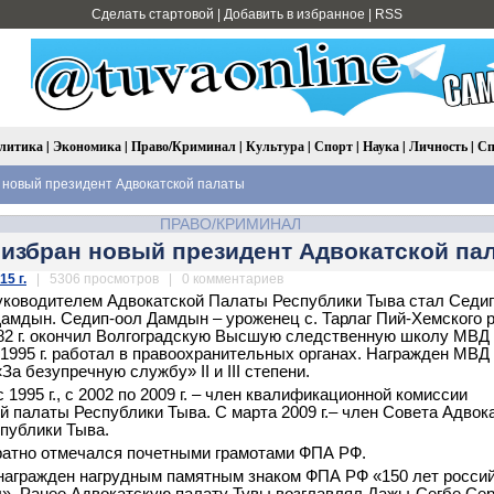
Сделать стартовой
|
Добавить в избранное
|
RSS
литика
|
Экономика
|
Право/Криминал
|
Культура
|
Спорт
|
Наука
|
Личность
|
Сп
 новый президент Адвокатской палаты
ПРАВО/КРИМИНАЛ
 избран новый президент Адвокатской па
15 г.
| 5306 просмотров | 0 комментариев
ководителем Адвокатской Палаты Республики Тыва стал Седи
амдын. Седип-оол Дамдын – уроженец с. Тарлаг Пий-Хемского 
82 г. окончил Волгоградскую Высшую следственную школу МВ
о 1995 г. работал в правоохранительных органах. Награжден МВ
а безупречную службу» II и III степени.
 1995 г., с 2002 по 2009 г. – член квалификационной комиссии
й палаты Республики Тыва. С марта 2009 г.– член Совета Адвок
публики Тыва.
атно отмечался почетными грамотами ФПА РФ.
. награжден нагрудным памятным знаком ФПА РФ «150 лет росси