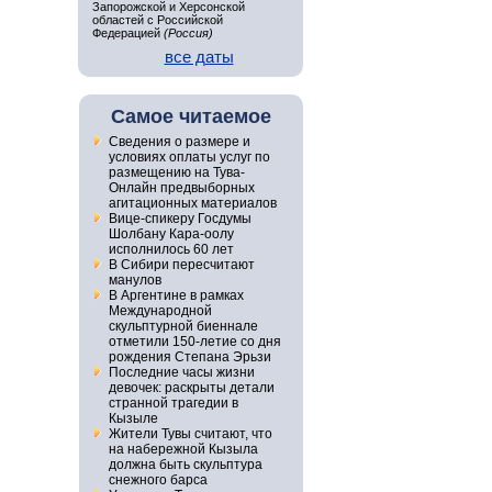
Запорожской и Херсонской
областей с Российской
Федерацией
(Россия)
все даты
Самое читаемое
Сведения о размере и
условиях оплаты услуг по
размещению на Тува-
Онлайн предвыборных
агитационных материалов
Вице-спикеру Госдумы
Шолбану Кара-оолу
исполнилось 60 лет
В Сибири пересчитают
манулов
В Аргентине в рамках
Международной
скульптурной биеннале
отметили 150-летие со дня
рождения Степана Эрьзи
Последние часы жизни
девочек: раскрыты детали
странной трагедии в
Кызыле
Жители Тувы считают, что
на набережной Кызыла
должна быть скульптура
снежного барса