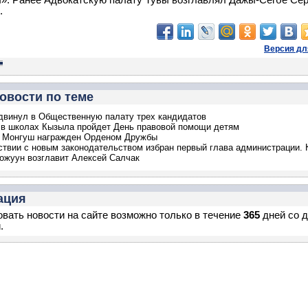
». Ранее Адвокатскую палату Тувы возглавлял Дажы-Сегбе Сер
.
Версия дл
овости по теме
винул в Общественную палату трех кандидатов
 в школах Кызыла пройдет День правовой помощи детям
л Монгуш награжден Орденом Дружбы
ствии с новым законодательством избран первый глава администрации. 
ожуун возглавит Алексей Салчак
ация
вать новости на сайте возможно только в течение
365
дней со 
.