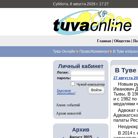
Суббота, 8 августа 2026 г. 17:27
Главная
|
Общество
|
По
Тува-Онлайн
Право/Криминал
В Туве избран
Личный кабинет
В Туве
Логин:
27 августа 20
пароль:
Новым ру
Чужой компьютер
Иванович Д
Регистрация
Тывы. В 19
Забыли пароль?
и с 1982 п
медалями «З
Анонс событий
Адвокат с
Архив новостей
Адвокатско
палаты Рес
Неоднокр
Архив
В 2014 г
Август 2015
«
»