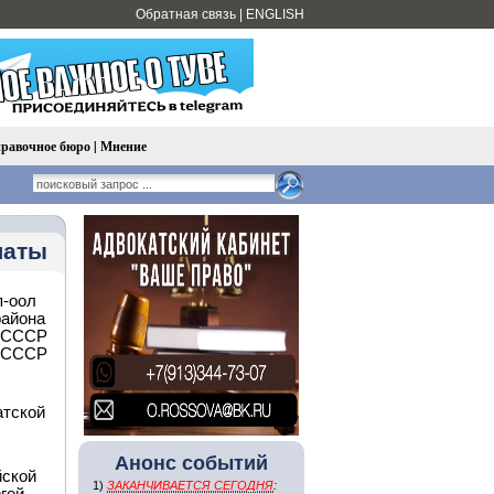
Обратная связь
|
ENGLISH
равочное бюро
|
Мнение
латы
п-оол
района
Д СССР
Д СССР
атской
Анонс событий
йской
1)
ЗАКАНЧИВАЕТСЯ СЕГОДНЯ
: