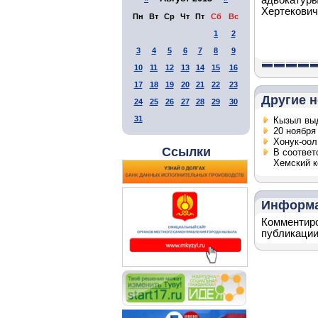
адвокатуры
Хертекович
Пн
Вт
Ср
Чт
Пт
Сб
Вс
1
2
3
4
5
6
7
8
9
10
11
12
13
14
15
16
17
18
19
20
21
22
23
Другие н
24
25
26
27
28
29
30
31
Кызыл выд
20 ноября
Хонук-оо
Ссылки
В соответ
Хемский к
Информ
Комментиро
публикации