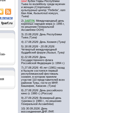
гей
new!
Кубок Главы Республики
Тыва по волейболу среди мужчин
и женщин
(Спортивно-
культурный центр "Победа", пгт
Каа-Хем, Кызылский кожуун,
Тыва)
я печати
2)
ЗАВТРА
:
Международный день
fparf.ru
коренных народов мира (с 1995 г,
по решению Генеральной
Ассамблеи ООН)
3)
15.08.2026:
День Республики
Тыва
(Тува)
4)
17.08.2026:
День Хоомея
(Тува)
5)
18.08.2026 - 20.08.2026:
Четвертый международный
буддийский форум
(Кызыл, Тува)
Каа-
6)
22.08.2026:
День
Государственного флага
Российской Федерации (с 1994 г.)
7)
27.08.2026:
45 лет (1981) назад
в Кызыле состоялся первый
республиканский фестиваль
хоомея, в котором приняли
дня
участие 110 представителей всех
районов Тувы, гости из МНР,
Башкирии, Хакасии.
(Тува)
8)
27.08.2026:
День российского
кино (с 1980 г.)
(Россия)
9)
27.09.2026:
Всемирный день
туризма (с 1980 г., по решению
Генеральной Ассамблеи)
10)
30.09.2026:
День
воссоединения ДНР, ЛНР,