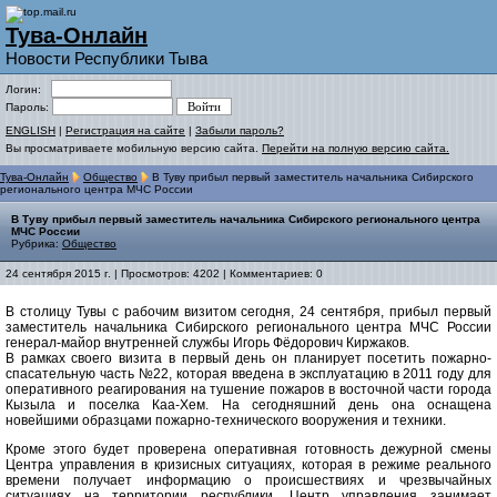
Тува-Онлайн
Новости Республики Тыва
Логин:
Пароль:
ENGLISH
|
Регистрация на сайте
|
Забыли пароль?
Вы просматриваете мобильную версию сайта.
Перейти на полную версию сайта.
Тува-Онлайн
Общество
В Туву прибыл первый заместитель начальника Сибирского
регионального центра МЧС России
В Туву прибыл первый заместитель начальника Сибирского регионального центра
МЧС России
Рубрика:
Общество
24 сентября 2015 г. | Просмотров: 4202 | Комментариев: 0
В столицу Тувы с рабочим визитом сегодня, 24 сентября, прибыл первый
заместитель начальника Сибирского регионального центра МЧС России
генерал-майор внутренней службы Игорь Фёдорович Киржаков.
В рамках своего визита в первый день он планирует посетить пожарно-
спасательную часть №22, которая введена в эксплуатацию в 2011 году для
оперативного реагирования на тушение пожаров в восточной части города
Кызыла и поселка Каа-Хем. На сегодняшний день она оснащена
новейшими образцами пожарно-технического вооружения и техники.
Кроме этого будет проверена оперативная готовность дежурной смены
Центра управления в кризисных ситуациях, которая в режиме реального
времени получает информацию о происшествиях и чрезвычайных
ситуациях на территории республики. Центр управления занимает