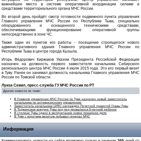
важнейшее место в системе оперативной координации силами и
средствами территориального органа МЧС России.
Во второй день пройдёт смотр готовности подвижного пункта управления
Главного управления МЧС России по Республике Тыва, специально
оборудованного и оснащенного техническими средствами,
обеспечивающими функционирование оперативной группы
непосредственно в зоне ЧС.
Также один из пунктов его работы - посещение строящегося нового
административного здания Главного управления МЧС России по
Республике Тыва в центре города Кызыла.
Игорь Фёдорович Киржаков Указом Президента Российской Федерации
назначен на должность первого заместителя начальника Сибирского
регионального центра МЧС России 4 июля 2015 года. Это его первый визит
в Туву. Ранее он занимал должность начальника Главного управления МЧС
России по Томской области.
Луиза Севил, пресс-служба ГУ МЧС России по РТ
Другие новости по теме:
В Главном управлении МЧС России по Туве назначен новый заместитель
начальника по антикризисному управлению
Заместитель начальника ЦУКС награжден Почетной грамотой Главы Тувы
В Тоджинском кожууне Тувы под лед провалился 6-летний ребенок
В столице Тувы сдано в эксплуатацию новое пожарное депо
В Туве с коротким визитом побывал генерал МЧС
Информация
Комментировать новости на сайте возможно только в течение
365
дней со