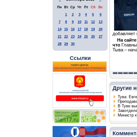
Пн
Вт
Ср
Чт
Пт
Сб
Вс
1
2
3
4
5
6
7
8
9
10
11
12
13
14
15
16
17
18
19
20
добавляет 
21
22
23
24
25
26
27
На сайт
28
29
30
что
Главны
Тыва – нач
Ссылки
Другие н
Тува: Евг
Преподава
В Туве вы
Завотделе
Министр к
Коммент