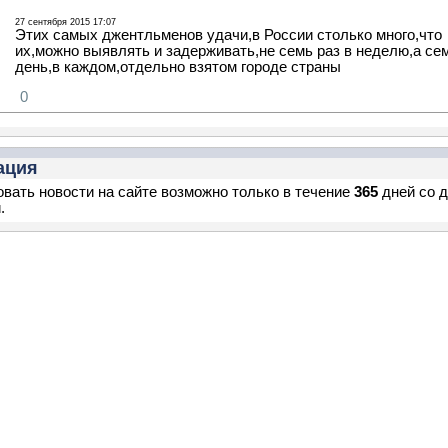
27 сентября 2015 17:07
Этих самых джентльменов удачи,в России столько много,что
их,можно выявлять и задерживать,не семь раз в неделю,а сем
день,в каждом,отдельно взятом городе страны
0
ация
вать новости на сайте возможно только в течение
365
дней со 
.