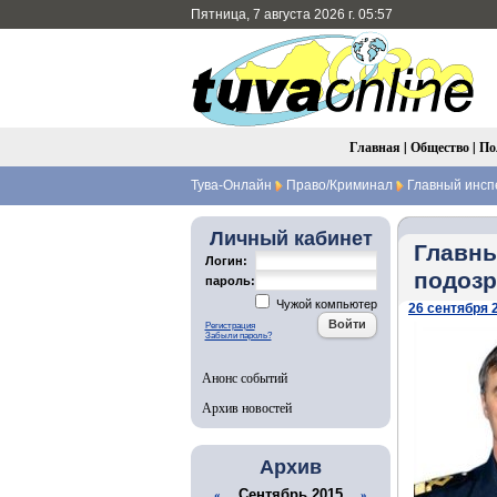
Пятница, 7 августа 2026 г. 05:57
Главная
|
Общество
|
По
Тува-Онлайн
Право/Криминал
Главный инспе
Личный кабинет
Главны
Логин:
подозр
пароль:
Чужой компьютер
26 сентября 2
Регистрация
Забыли пароль?
Анонс событий
Архив новостей
Архив
Сентябрь 2015
«
»