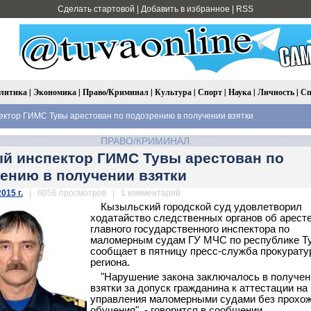
Сделать стартовой
|
Добавить в избранное
|
RSS
литика
|
Экономика
|
Право/Криминал
|
Культура
|
Спорт
|
Наука
|
Личность
|
Сп
ктор ГИМС Тувы арестован по подозрению в получении взятки
ПРАВО/КРИМИНАЛ
й инспектор ГИМС Тувы арестован по
ению в получении взятки
015 г.
| 6056 просмотров | 1 комментарий
Кызыльский городской суд удовлетворил
ходатайство следственных органов об арест
главного государственного инспектора по
маломерным судам ГУ МЧС по республике Ту
сообщает в пятницу пресс-служба прокурат
региона.
"Нарушение закона заключалось в получен
взятки за допуск гражданина к аттестации на
управления маломерными судами без прохо
обучения", - говорится в сообщении.