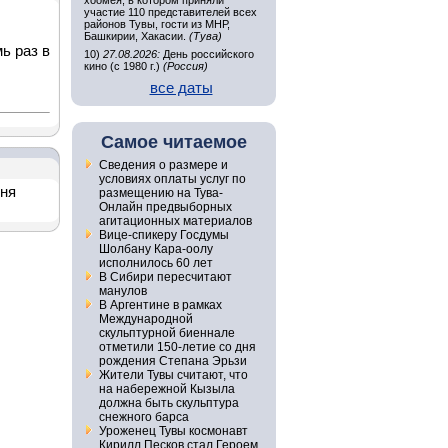
хоомея, в котором приняли
участие 110 представителей всех
районов Тувы, гости из МНР,
Башкирии, Хакасии.
(Тува)
ь раз в
10)
27.08.2026:
День российского
кино (с 1980 г.)
(Россия)
все даты
Самое читаемое
Сведения о размере и
условиях оплаты услуг по
дня
размещению на Тува-
Онлайн предвыборных
агитационных материалов
Вице-спикеру Госдумы
Шолбану Кара-оолу
исполнилось 60 лет
В Сибири пересчитают
манулов
В Аргентине в рамках
Международной
скульптурной биеннале
отметили 150-летие со дня
рождения Степана Эрьзи
Жители Тувы считают, что
на набережной Кызыла
должна быть скульптура
снежного барса
Уроженец Тувы космонавт
Кирилл Песков стал Героем