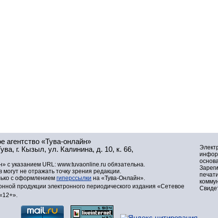
е агентство «Тува-онлайн»
Элект
а, г. Кызыл, ул. Калинина, д. 10, к. 66,
инфор
основа
» с указанием URL: www.tuvaonline.ru обязательна.
Зарег
могут не отражать точку зрения редакции.
печат
лько с оформлением
гиперссылки
на «Тува-Онлайн».
комму
нной продукции электронного периодического издания «Сетевое
Свидет
«12+».