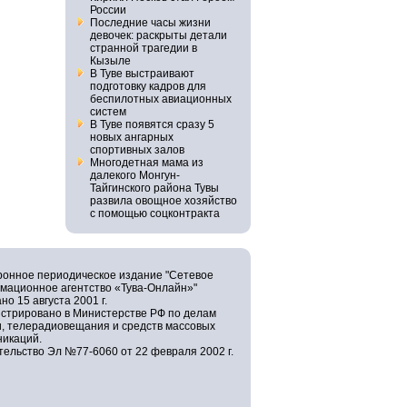
России
Последние часы жизни
девочек: раскрыты детали
странной трагедии в
Кызыле
В Туве выстраивают
подготовку кадров для
беспилотных авиационных
систем
В Туве появятся сразу 5
новых ангарных
спортивных залов
Многодетная мама из
далекого Монгун-
Тайгинского района Тувы
развила овощное хозяйство
с помощью соцконтракта
ронное периодическое издание "Сетевое
мационное агентство «Тува-Онлайн»"
но 15 августа 2001 г.
истрировано в Министерстве РФ по делам
и, телерадиовещания и средств массовых
никаций.
ельство Эл №77-6060 от 22 февраля 2002 г.