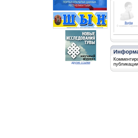
Buyba
0 комментариев
Информ
Комментиро
другие ссылки
публикации