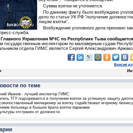
Сумма взятки не уточняется.
По данному факту было возбуждено уголо
дело по статье УК РФ "получение должност
лицом взятки".
Возбуждение уголовного дела признано за
пресс-служба.
е Главного Управления МЧС по Республике Тыва сообщается
м государственным инспектором по маломерным судам Респуб
альником отдела ГИМС является Сергей Александрович Аржако
Версия дл
Ин
овости по теме
ений Иванов - лучший инспектор ГИМС
тель ТГУ подозревается в получении взятки за успешную защиту дипл
сокопоставленный милиционер за взятку содействовал игорному бизнес
нием больницы в Кызыле брала взятки баранами
ультуры отстранен от должности
арии