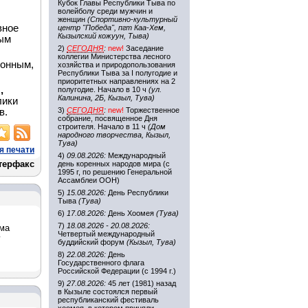
Кубок Главы Республики Тыва по
волейболу среди мужчин и
женщин
(Спортивно-культурный
вное
центр "Победа", пгт Каа-Хем,
Кызылский кожуун, Тыва)
ным
2)
СЕГОДНЯ
:
new!
Заседание
коллегии Министерства лесного
конным,
хозяйства и природопользования
Республики Тыва за I полугодие и
приоритетных направлениях на 2
,
полугодие. Начало в 10 ч
(ул.
Калинина, 2Б, Кызыл, Тува)
лики
3)
СЕГОДНЯ
:
new!
Торжественное
в.
собрание, посвященное Дня
строителя. Начало в 11 ч
(Дом
народного творчества, Кызыл,
Тува)
я печати
4)
09.08.2026:
Международный
терфакс
день коренных народов мира (с
1995 г, по решению Генеральной
Ассамблеи ООН)
5)
15.08.2026:
День Республики
Тыва
(Тува)
6)
17.08.2026:
День Хоомея
(Тува)
7)
18.08.2026 - 20.08.2026:
ома
Четвертый международный
у
буддийский форум
(Кызыл, Тува)
8)
22.08.2026:
День
Государственного флага
Российской Федерации (с 1994 г.)
9)
27.08.2026:
45 лет (1981) назад
в Кызыле состоялся первый
республиканский фестиваль