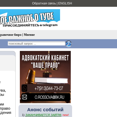
Обратная связь
|
ENGLISH
равочное бюро
|
Мнение
е
ва,
уры
ии
 право
Анонс событий
ждения
1)
ЗАКАНЧИВАЕТСЯ ЗАВТРА
:
new!