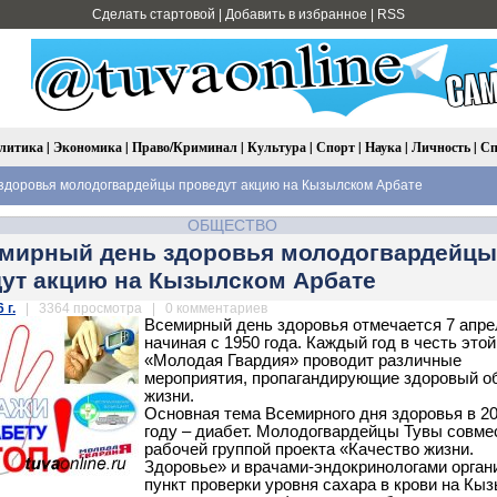
Сделать стартовой
|
Добавить в избранное
|
RSS
литика
|
Экономика
|
Право/Криминал
|
Культура
|
Спорт
|
Наука
|
Личность
|
Сп
здоровья молодогвардейцы проведут акцию на Кызылском Арбате
ОБЩЕСТВО
мирный день здоровья молодогвардейцы
ут акцию на Кызылском Арбате
 г.
| 3364 просмотра | 0 комментариев
Всемирный день здоровья отмечается 7 апре
начиная с 1950 года. Каждый год в честь это
«Молодая Гвардия» проводит различные
мероприятия, пропагандирующие здоровый о
жизни.
Основная тема Всемирного дня здоровья в 2
году – диабет. Молодогвардейцы Тувы совме
рабочей группой проекта «Качество жизни.
Здоровье» и врачами-эндокринологами орган
пункт проверки уровня сахара в крови на Кы