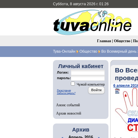
Суббота, 8 августа 2026 г. 01:26
Главная
|
Общество
|
По
Тува-Онлайн
Общество
Во Всемирный день 
Личный кабинет
Во Все
Логин:
провед
пароль:
Чужой компьютер
6 апреля 2016
Регистрация
Забыли пароль?
Анонс событий
Архив новостей
Архив
Апрель 2016
«
»