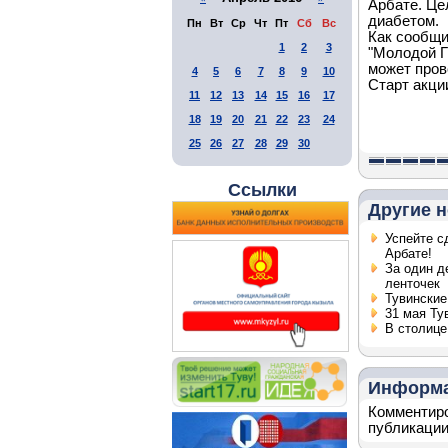
Арбате. Це
диабетом.
Пн
Вт
Ср
Чт
Пт
Сб
Вс
Как сообщи
1
2
3
"Молодой Г
может пров
4
5
6
7
8
9
10
Старт акции
11
12
13
14
15
16
17
18
19
20
21
22
23
24
25
26
27
28
29
30
Ссылки
Другие н
Успейте с
Арбате!
За один д
ленточек
Тувинские
31 мая Ту
В столице
Информ
Комментиро
публикации