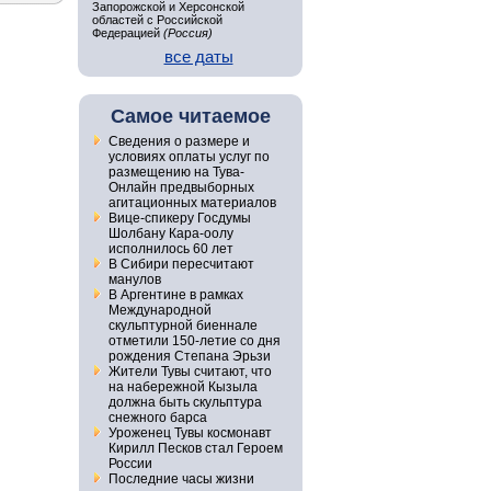
Запорожской и Херсонской
областей с Российской
Федерацией
(Россия)
все даты
Самое читаемое
Сведения о размере и
условиях оплаты услуг по
размещению на Тува-
Онлайн предвыборных
агитационных материалов
Вице-спикеру Госдумы
Шолбану Кара-оолу
исполнилось 60 лет
В Сибири пересчитают
манулов
В Аргентине в рамках
Международной
скульптурной биеннале
отметили 150-летие со дня
рождения Степана Эрьзи
Жители Тувы считают, что
на набережной Кызыла
должна быть скульптура
снежного барса
Уроженец Тувы космонавт
Кирилл Песков стал Героем
России
Последние часы жизни