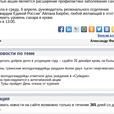
лью акции является расширение профилактики заболевания са
ла в среду, 6 апреля, руководитель регионального отделения
вардии Единой России" Айлана Бюрбю, любой желающий в этот
ерить уровень сахара в крови.
 в 13:00.
Версия дл
Александр Фи
овости по теме
делать доброе дело в уходящем году – сдайте 26 декабря кровь на Кыз
ень тувинские молодогвардейцы раздали более двух тысяч георгиевских
 молодогвардейцы отметили день рождения в «Субедее»
ва присоединится к антитабачной акции
 Тувы пройдет День отказа от курения
ация
вать новости на сайте возможно только в течение
365
дней со 
.