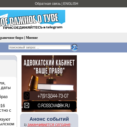
Обратная связь
|
ENGLISH
равочное бюро
|
Мнение
ля,
й даты
браз
016
стно с
Анонс событий
изуют
зылском
1)
ЗАКАНЧИВАЕТСЯ СЕГОДНЯ
: