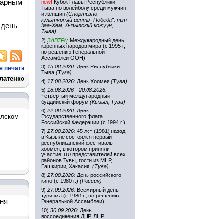
харным
new!
Кубок Главы Республики
Тыва по волейболу среди мужчин
и женщин
(Спортивно-
культурный центр "Победа", пгт
 день
Каа-Хем, Кызылский кожуун,
Тыва)
2)
ЗАВТРА
:
Международный день
коренных народов мира (с 1995 г,
по решению Генеральной
Ассамблеи ООН)
3)
15.08.2026:
День Республики
я печати
Тыва
(Тува)
латенко
4)
17.08.2026:
День Хоомея
(Тува)
5)
18.08.2026 - 20.08.2026:
Четвертый международный
буддийский форум
(Кызыл, Тува)
6)
22.08.2026:
День
ылском
Государственного флага
Российской Федерации (с 1994 г.)
7)
27.08.2026:
45 лет (1981) назад
в Кызыле состоялся первый
республиканский фестиваль
хоомея, в котором приняли
участие 110 представителей всех
районов Тувы, гости из МНР,
Башкирии, Хакасии.
(Тува)
8)
27.08.2026:
День российского
кино (с 1980 г.)
(Россия)
9)
27.09.2026:
Всемирный день
туризма (с 1980 г., по решению
дня
Генеральной Ассамблеи)
10)
30.09.2026:
День
воссоединения ДНР, ЛНР,