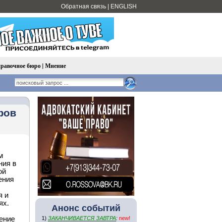
Обратная связь
|
ENGLISH
равочное бюро
|
Мнение
фов
м
ния в
ой
ения
я и
ях.
Анонс событий
ение
1)
ЗАКАНЧИВАЕТСЯ ЗАВТРА
:
new!