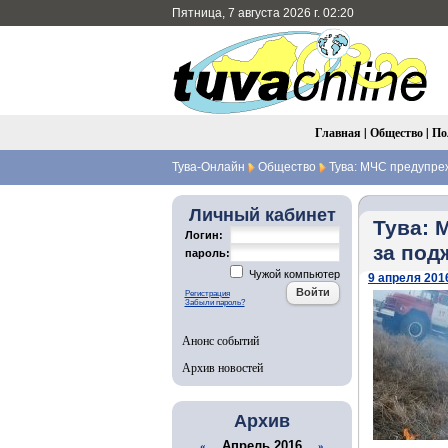
Пятница, 7 августа 2026 г. 02:20
Главная
|
Общество
|
По
Тува-Онлайн
Общество
Тува: МЧС предупре
Личный кабинет
Тува: 
Логин:
за под
пароль:
Чужой компьютер
9 апреля 2016
Регистрация
Забыли пароль?
Анонс событий
Архив новостей
Архив
Апрель 2016
«
»