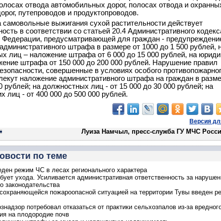
полосах отвода автомобильных дорог, полосах отвода и охранны
орог, путепроводов и продуктопроводов.
а самовольные выжигания сухой растительности действует
ность в соответствии со статьей 20.4 Административного кодекс
 Федерации, предусматривающей для граждан - предупреждени
административного штрафа в размере от 1000 до 1 500 рублей, 
х лиц – наложение штрафа от 6 000 до 15 000 рублей, на юрид
жение штрафа от 150 000 до 200 000 рублей. Нарушение правил
езопасности, совершенные в условиях особого противопожарно
влекут наложение административного штрафа на граждан в разме
0 рублей; на должностных лиц - от 15 000 до 30 000 рублей; на
 лиц - от 400 000 до 500 000 рублей.
Версия дл
Луиза Намчыл, пресс-служба ГУ МЧС Росси
овости по теме
еден режим ЧС в лесах регионального характера
бует ухода. Усиливается административная ответственность за нарушен
о законодательства
 сохраняющейся пожароопасной ситуацией на территории Тувы введен р
знадзор потребовал отказаться от практики сельхозпалов из-за вредног
ия на плодородие почв