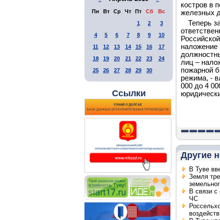
костров в 
Пн
Вт
Ср
Чт
Пт
Сб
Вс
железных д
Теперь з
1
2
3
ответствен
4
5
6
7
8
9
10
Российской
наложение 
11
12
13
14
15
16
17
должностны
18
19
20
21
22
23
24
лиц – нало
пожарной б
25
26
27
28
29
30
режима, - 
000 до 4 00
Ссылки
юридических
Другие н
В Туве вв
Земля тре
земельног
В связи с
ЧС
Россельхо
воздейств