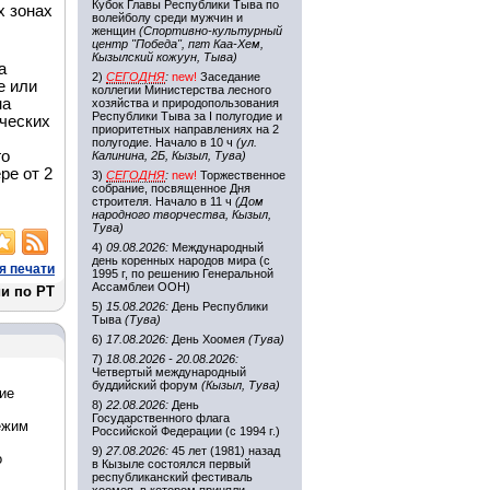
Кубок Главы Республики Тыва по
х зонах
волейболу среди мужчин и
женщин
(Спортивно-культурный
центр "Победа", пгт Каа-Хем,
Кызылский кожуун, Тыва)
а
2)
СЕГОДНЯ
:
new!
Заседание
е или
коллегии Министерства лесного
на
хозяйства и природопользования
Республики Тыва за I полугодие и
ических
приоритетных направлениях на 2
полугодие. Начало в 10 ч
(ул.
го
Калинина, 2Б, Кызыл, Тува)
ре от 2
3)
СЕГОДНЯ
:
new!
Торжественное
собрание, посвященное Дня
строителя. Начало в 11 ч
(Дом
народного творчества, Кызыл,
Тува)
4)
09.08.2026:
Международный
день коренных народов мира (с
я печати
1995 г, по решению Генеральной
Ассамблеи ООН)
и по РТ
5)
15.08.2026:
День Республики
Тыва
(Тува)
6)
17.08.2026:
День Хоомея
(Тува)
7)
18.08.2026 - 20.08.2026:
Четвертый международный
буддийский форум
(Кызыл, Тува)
ие
8)
22.08.2026:
День
Государственного флага
ежим
Российской Федерации (с 1994 г.)
9)
27.08.2026:
45 лет (1981) назад
о
в Кызыле состоялся первый
республиканский фестиваль