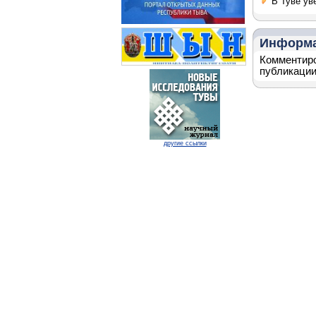
В Туве ув
Информ
Комментиро
публикации
другие ссылки