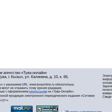
е агентство «Тува-онлайн»
Элект
а, г. Кызыл, ул. Калинина, д. 10, к. 66,
инфор
основа
» с указанием URL: www.tuvaonline.ru обязательна.
Зарег
могут не отражать точку зрения редакции.
печат
лько с оформлением
гиперссылки
на «Тува-Онлайн».
комму
нной продукции электронного периодического издания «Сетевое
Свидет
«12+».