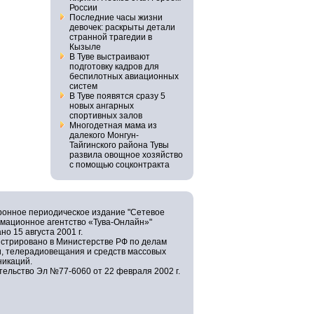
России
Последние часы жизни
девочек: раскрыты детали
странной трагедии в
Кызыле
В Туве выстраивают
подготовку кадров для
беспилотных авиационных
систем
В Туве появятся сразу 5
новых ангарных
спортивных залов
Многодетная мама из
далекого Монгун-
Тайгинского района Тувы
развила овощное хозяйство
с помощью соцконтракта
ронное периодическое издание "Сетевое
мационное агентство «Тува-Онлайн»"
но 15 августа 2001 г.
истрировано в Министерстве РФ по делам
и, телерадиовещания и средств массовых
никаций.
ельство Эл №77-6060 от 22 февраля 2002 г.