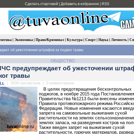
Сделать стартовой
|
Добавить в избранное
|
RSS
литика
|
Экономика
|
Право/Криминал
|
Культура
|
Спорт
|
Наука
|
Личность
|
Сп
ждает об ужесточении штрафов за поджог травы
ОБЩЕСТВО
МЧС предупреждает об ужесточении штра
жог травы
 г.
| 2938 просмотров | 0 комментариев
В целях предотвращения бесконтрольных
поджогов, в ноябре 2015 года Постановление
Правительства №1213 были внесены измене
Правила противопожарного режима Российск
Федерации. Новые изменения касаются введ
запрета на самовольные выжигания сухой
растительности на землях сельхозназначени
землях запаса, на разведения костров на пол
Также введен запрет на выжигания сухой
растительности, горючих материалов, развед