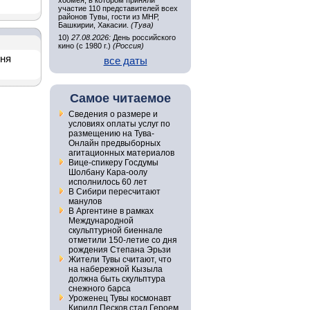
хоомея, в котором приняли
участие 110 представителей всех
районов Тувы, гости из МНР,
Башкирии, Хакасии.
(Тува)
10)
27.08.2026:
День российского
кино (с 1980 г.)
(Россия)
дня
все даты
Самое читаемое
Сведения о размере и
условиях оплаты услуг по
размещению на Тува-
Онлайн предвыборных
агитационных материалов
Вице-спикеру Госдумы
Шолбану Кара-оолу
исполнилось 60 лет
В Сибири пересчитают
манулов
В Аргентине в рамках
Международной
скульптурной биеннале
отметили 150-летие со дня
рождения Степана Эрьзи
Жители Тувы считают, что
на набережной Кызыла
должна быть скульптура
снежного барса
Уроженец Тувы космонавт
Кирилл Песков стал Героем