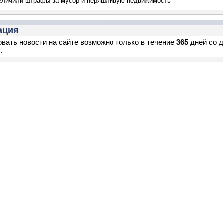
еличили штрафы за мусор и неряшливую недвижимость
ация
вать новости на сайте возможно только в течение
365
дней со 
.