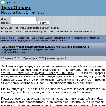
Тува-Онлайн
Новости Республики Тыва
Логин:
Пароль:
ENGLISH
|
Регистрация на сайте
|
Забыли пароль?
Вы просматриваете мобильную версию сайта.
Перейти на полную версию сайта.
Тува-Онлайн
Общество
До 1 мая в Хурале представителей Кызыла принимаются
документы на кандидатов в Почетные граждане столицы
До 1 мая в Хурале представителей Кызыла принимаются документы на
кандидатов в Почетные граждане столицы
Рубрика:
Общество
26 апреля 2016 г. | Просмотров: 3363 | Комментариев: 0
До 1 мая в Хурале представителей принимаются ходатайства от трудовых
коллективов, министерств и ведомств с кандидатурами на присвоение
звания «Почетный гражданин города Кызыла»
– высшей формы
поощрения жителей за особо выдающиеся заслуги перед городом. 9
сентября 2015 года 57-м Почетным гражданином Кызыла был
избран
Чимит-Доржу Байырович Ондар
, бывший руководитель республики.
Его кандидатура набрала наибольшее количество голосов депутатов на
сессии Хурала. Всего претендентов на высокое звание было пять.
Позднее осенью депутаты приняли решение, что ходатайства будут
рассматриваться предварительно общегородской комиссией по наградам,
которая и будет определять двух претендентов на звание Почетного