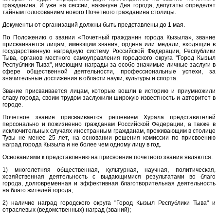
гражданина. И уже на сессии, накануне Дня города, депутаты определят
тайным голосованием нового Почетного гражданина столицы.
Документы от организаций должны быть представлены до 1 мая.
По Положению о звании «Почетный гражданин города Кызыла», звание
присваивается лицам, имеющим звания, ордена или медали, входящие в
государственную наградную систему Российской Федерации, Республики
Тыва, органов местного самоуправления городского округа "Город Кызыл
Республики Тыва", имеющим награды за особо значимые личные заслуги в
сфере общественной деятельности, профессиональные успехи, за
значительные достижения в области науки, культуры и спорта.
Звание присваивается лицам, которые вошли в историю и приумножили
славу города, своим трудом заслужили широкую известность и авторитет в
городе.
Почетное звание присваивается решением Хурала представителей
персонально и пожизненно гражданам Российской Федерации, а также в
исключительных случаях иностранным гражданам, проживающим в столице
Тувы не менее 25 лет, на основании решения комиссии по присвоению
наград города Кызыла и не более чем одному лицу в год.
Основаниями к представлению на присвоение почетного звания являются:
1) многолетняя общественная, культурная, научная, политическая,
хозяйственная деятельность с выдающимися результатами во благо
города, долговременная и эффективная благотворительная деятельность
на благо жителей города;
2) наличие наград городского округа "Город Кызыл Республики Тыва" и
отраслевых (ведомственных) наград (званий);